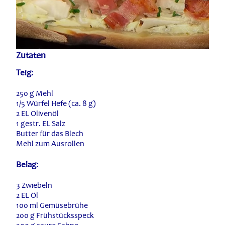
Zutaten
Teig:
250 g Mehl
1/5 Würfel Hefe (ca. 8 g)
2 EL Olivenöl
1 gestr. EL Salz
Butter für das Blech
Mehl zum Ausrollen
Belag:
3 Zwiebeln
2 EL Öl
100 ml Gemüsebrühe
200 g Frühstücksspeck