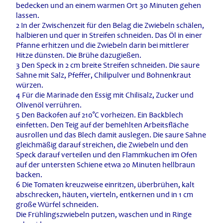
bedecken und an einem warmen Ort 30 Minuten gehen
lassen.
2 In der Zwischenzeit für den Belag die Zwiebeln schälen,
halbieren und quer in Streifen schneiden. Das Öl in einer
Pfanne erhitzen und die Zwiebeln darin bei mittlerer
Hitze dünsten. Die Brühe dazugießen.
3 Den Speck in 2 cm breite Streifen schneiden. Die saure
Sahne mit Salz, Pfeffer, Chilipulver und Bohnenkraut
würzen.
4 Für die Marinade den Essig mit Chilisalz, Zucker und
Olivenöl verrühren.
5 Den Backofen auf 210°C vorheizen. Ein Backblech
einfetten. Den Teig auf der bemehlten Arbeitsfläche
ausrollen und das Blech damit auslegen. Die saure Sahne
gleichmäßig darauf streichen, die Zwiebeln und den
Speck darauf verteilen und den Flammkuchen im Ofen
auf der untersten Schiene etwa 20 Minuten hellbraun
backen.
6 Die Tomaten kreuzweise einritzen, überbrühen, kalt
abschrecken, häuten, vierteln, entkernen und in 1 cm
große Würfel schneiden.
Die Frühlingszwiebeln putzen, waschen und in Ringe