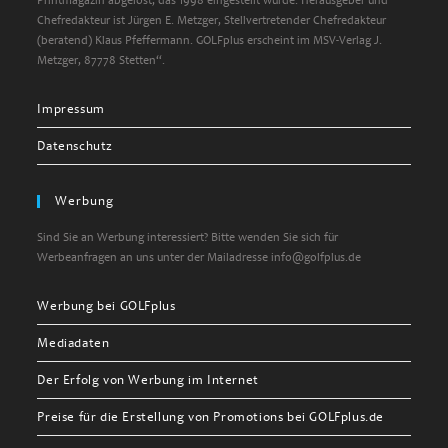
Printmagazin abgelöst, das 1998 eingestellt wurde. Herausgeber und
Chefredakteur ist Jürgen E. Metzger, Stellvertretender Chefredakteur
(beratend) Klaus Pfeffermann. GOLFplus erscheint im MSV-Verlag J.
Metzger, 87778 Stetten“.
Impressum
Datenschutz
Werbung
Sind Sie an Werbung interessiert? Bitte wenden Sie sich für
Werbeanfragen an uns unter der Mailadresse info@golfplus.de
Werbung bei GOLFplus
Mediadaten
Der Erfolg von Werbung im Internet
Preise für die Erstellung von Promotions bei GOLFplus.de