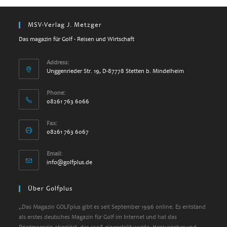
MSV-Verlag J. Metzger
Das magazin für Golf - Reisen und Wirtschaft
Address:
Unggenrieder Str. 19, D-87778 Stetten b. Mindelheim
Phone:
08261 763 6066
Fax:
08261 763 6067
Email:
Opens
info@golfplus.de
in
your
Über Golfplus
application
„Das Magazin GOLFplus gibt es seit September 1996 online. Es entstand
als erstes deutsches Magazin für Golf im Internet und hat das