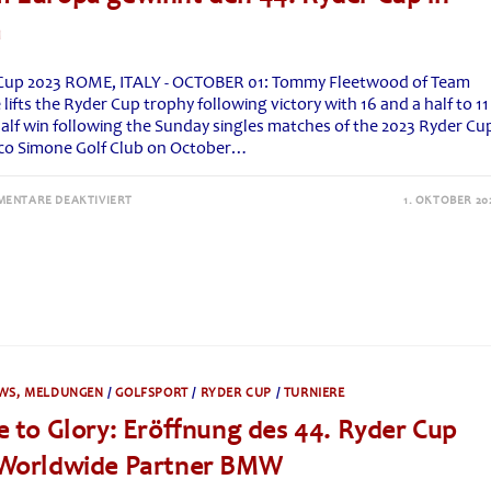
FLOTTE,
NEUE
m
KLASSE
IX3
&
FAN‑ERLEBNIS
Cup 2023 ROME, ITALY - OCTOBER 01: Tommy Fleetwood of Team
IN
lifts the Ryder Cup trophy following victory with 16 and a half to 11
NEW
YORK
half win following the Sunday singles matches of the 2023 Ryder Cu
co Simone Golf Club on October…
FÜR
ENTARE DEAKTIVIERT
1. OKTOBER 20
TEAM
EUROPA
GEWINNT
DEN
44.
RYDER
CUP
IN
ROM
WS, MELDUNGEN
/
GOLFSPORT
/
RYDER CUP
/
TURNIERE
e to Glory: Eröffnung des 44. Ryder Cup
 Worldwide Partner BMW