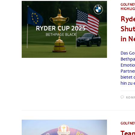
GOLFNE
HIGHLIG
Ryde
Shut
in N
Das Gol
Bethpa
Emotio
Partne
bietet 
hin zu
KOMM
GOLFNE
Team