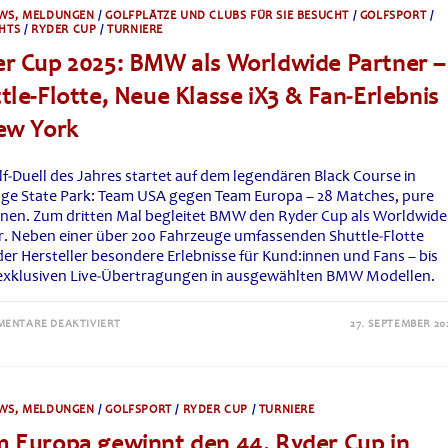
CUP:
WS, MELDUNGEN
/
GOLFPLÄTZE UND CLUBS FÜR SIE BESUCHT
/
GOLFSPORT
/
15:13-
HTS
/
RYDER CUP
/
TURNIERE
TRIUMPH
IN
r Cup 2025: BMW als Worldwide Partner –
NEW
YORK
tle-Flotte, Neue Klasse iX3 & Fan‑Erlebnis
ew York
f‑Duell des Jahres startet auf dem legendären Black Course in
ge State Park: Team USA gegen Team Europa – 28 Matches, pure
nen. Zum dritten Mal begleitet BMW den Ryder Cup als Worldwide
r. Neben einer über 200 Fahrzeuge umfassenden Shuttle‑Flotte
der Hersteller besondere Erlebnisse für Kund:innen und Fans – bis
 exklusiven Live‑Übertragungen in ausgewählten BMW Modellen.
FÜR
ENTARE DEAKTIVIERT
27. SEPTEMBER 20
RYDER
CUP
2025:
BMW
ALS
WORLDWIDE
WS, MELDUNGEN
/
GOLFSPORT
/
RYDER CUP
/
TURNIERE
PARTNER
–
 Europa gewinnt den 44. Ryder Cup in
SHUTTLE-