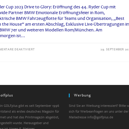
er Cup 2023 Drive to Glory: Eröffnung des 44. Ryder Cup mit
ide Partner BMW Emotionale Eröffnungsfeier in Rom,
ektrische BMW Fahrzeugflotte für Teams und Organisation, „Best
in the House“ am ersten Abschlag, Exklusive Live-Übertragungen i
BMW 7er und weiteren Modellen Rom/München. Am
gmorgen ist…
FÜR
ENTARE DEAKTIVIERT
29. SEPTEMBER 20
DRIVE
TO
GLORY:
ERÖFFNUNG
DES
44.
RYDER
CUP
MIT
WORLDWIDE
PARTNER
BMW
olfplus
Werbung
n GOLFplus gibt es seit September 1996
Sind Sie an Werbung interessiert? Bitte 
entstand als erstes deutsches Magazin für
sich für Werbeanfragen an uns unter der
ernet und hat das Printmagazin abgelöst,
Mailadresse info@golfplus.de
ngestellt wurde. Herausgeber und
ur ist Jürgen E. Metzger,