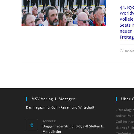
44. Ryd
Worldw
Vollel
Seats 
neuen 
Freita
KOMM
MSV-Verlag J. Metzger
Über G
Das magazin für Golf - Reisen und Wirtschaft
„Das Magazi
online. Es 
Address:
Golf im Int
Unggenrieder Str. 19, D-87778 Stetten b.
das 1998 ei
Mindelheim
Chefredakte