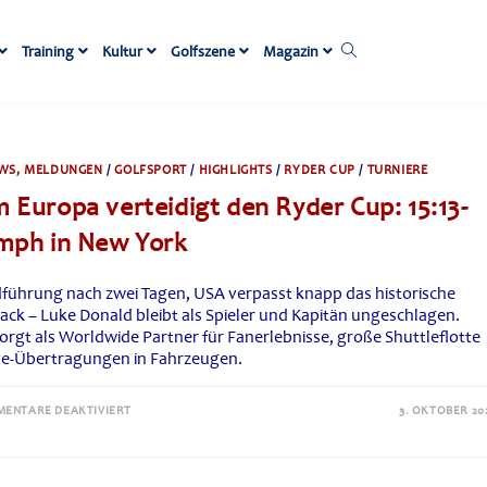
Website-
Training
Kultur
Golfszene
Magazin
Suche
umschalten
WS, MELDUNGEN
/
GOLFSPORT
/
HIGHLIGHTS
/
RYDER CUP
/
TURNIERE
 Europa verteidigt den Ryder Cup: 15:13-
mph in New York
führung nach zwei Tagen, USA verpasst knapp das historische
ck – Luke Donald bleibt als Spieler und Kapitän ungeschlagen.
rgt als Worldwide Partner für Fanerlebnisse, große Shuttleflotte
ve-Übertragungen in Fahrzeugen.
FÜR
ENTARE DEAKTIVIERT
3. OKTOBER 20
TEAM
EUROPA
VERTEIDIGT
DEN
RYDER