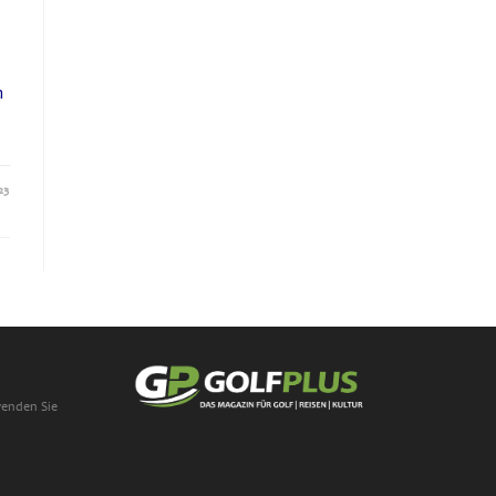
m
23
wenden Sie