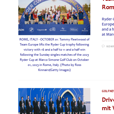
Ro
Ryder 
Europe 
and a 
at Mar
ROME, ITALY - OCTOBER 01: Tommy Fleetwood of
Team Europe lifts the Ryder Cup trophy following
KOMM
victory with 16 and a half to 11 and a half win
following the Sunday singles matches of the 2023
Ryder Cup at Marco Simone Golf Club on October
01, 2023 in Rome, Italy. (Photo by Ross
Kinnaird/Getty Images)
GOLFNE
Driv
mit