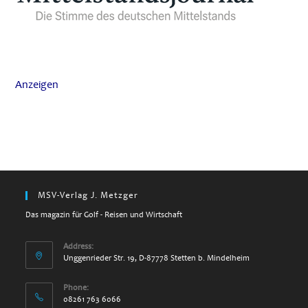
Anzeigen
MSV-Verlag J. Metzger
Das magazin für Golf - Reisen und Wirtschaft
Address:
Unggenrieder Str. 19, D-87778 Stetten b. Mindelheim
Phone:
08261 763 6066