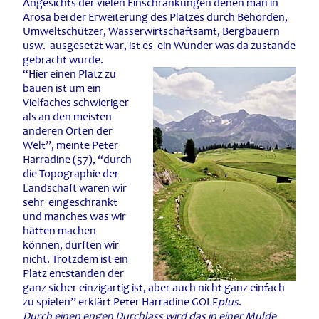
Angesichts der vielen Einschränkungen denen man in
Arosa bei der Erweiterung des Platzes durch Behörden,
Umweltschützer, Wasserwirtschaftsamt, Bergbauern
usw. ausgesetzt war, ist es ein Wunder was da zustande
gebracht wurde.
“Hier einen Platz zu
bauen ist um ein
Vielfaches schwieriger
als an den meisten
anderen Orten der
Welt”, meinte Peter
Harradine (57), “durch
die Topographie der
Landschaft waren wir
sehr eingeschränkt
und manches was wir
hätten machen
können, durften wir
nicht. Trotzdem ist ein
Platz entstanden der
ganz sicher einzigartig ist, aber auch nicht ganz einfach
zu spielen” erklärt Peter Harradine GOLF
plus
.
Durch einen engen Durchlass wird das in einer Mulde