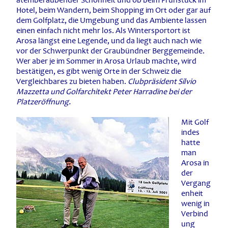
atemberaubender Schönheit und ob beim Frühstück im
Hotel, beim Wandern, beim Shopping im Ort oder gar auf
dem Golfplatz, die Umgebung und das Ambiente lassen
einen einfach nicht mehr los. Als Wintersportort ist
Arosa längst eine Legende, und da liegt auch nach wie
vor der Schwerpunkt der Graubündner Berggemeinde.
Wer aber je im Sommer in Arosa Urlaub machte, wird
bestätigen, es gibt wenig Orte in der Schweiz die
Vergleichbares zu bieten haben.
Clubpräsident Silvio
Mazzetta und Golfarchitekt Peter Harradine bei der
Platzeröffnung.
Mit Golf
indes
hatte
man
Arosa in
der
Vergang
enheit
wenig in
Verbind
ung