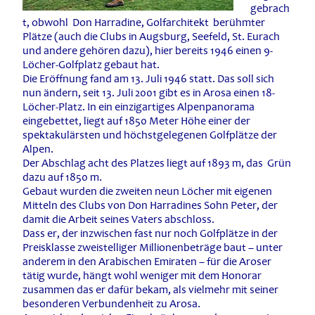
gebrach
t, obwohl Don Harradine, Golfarchitekt berühmter
Plätze (auch die Clubs in Augsburg, Seefeld, St. Eurach
und andere gehören dazu), hier bereits 1946 einen 9-
Löcher-Golfplatz gebaut hat.
Die Eröffnung fand am 13. Juli 1946 statt. Das soll sich
nun ändern, seit 13. Juli 2001 gibt es in Arosa einen 18-
Löcher-Platz. In ein einzigartiges Alpenpanorama
eingebettet, liegt auf 1850 Meter Höhe einer der
spektakulärsten und höchstgelegenen Golfplätze der
Alpen.
Der Abschlag acht des Platzes liegt auf 1893 m, das Grün
dazu auf 1850 m.
Gebaut wurden die zweiten neun Löcher mit eigenen
Mitteln des Clubs von Don Harradines Sohn Peter, der
damit die Arbeit seines Vaters abschloss.
Dass er, der inzwischen fast nur noch Golfplätze in der
Preisklasse zweistelliger Millionenbeträge baut – unter
anderem in den Arabischen Emiraten – für die Aroser
tätig wurde, hängt wohl weniger mit dem Honorar
zusammen das er dafür bekam, als vielmehr mit seiner
besonderen Verbundenheit zu Arosa.