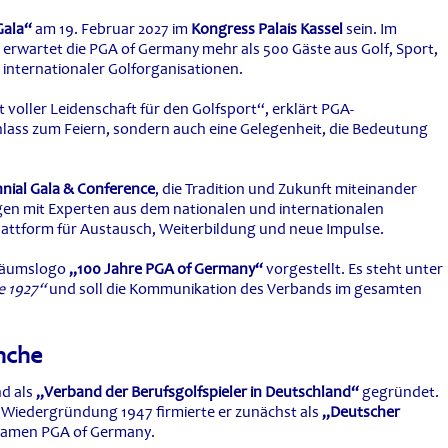
Gala“
am 19. Februar 2027 im
Kongress Palais Kassel
sein. Im
erwartet die PGA of Germany mehr als 500 Gäste aus Golf, Sport,
 internationaler Golforganisationen.
voller Leidenschaft für den Golfsport“, erklärt PGA-
Anlass zum Feiern, sondern auch eine Gelegenheit, die Bedeutung
nial Gala & Conference
, die Tradition und Zukunft miteinander
gen mit Experten aus dem nationalen und internationalen
lattform für Austausch, Weiterbildung und neue Impulse.
biläumslogo
„100 Jahre PGA of Germany“
vorgestellt. Es steht unter
e 1927“
und soll die Kommunikation des Verbands im gesamten
nche
nd als
„Verband der Berufsgolfspieler in Deutschland“
gegründet.
 Wiedergründung 1947 firmierte er zunächst als
„Deutscher
n Namen PGA of Germany.