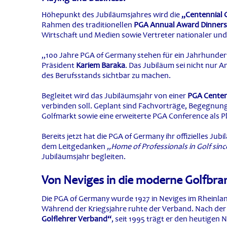
Höhepunkt des Jubiläumsjahres wird die
„Centennial 
Rahmen des traditionellen
PGA Annual Award Dinners
Wirtschaft und Medien sowie Vertreter nationaler und
„100 Jahre PGA of Germany stehen für ein Jahrhundert 
Präsident
Kariem Baraka
. Das Jubiläum sei nicht nur 
des Berufsstands sichtbar zu machen.
Begleitet wird das Jubiläumsjahr von einer
PGA Centen
verbinden soll. Geplant sind Fachvorträge, Begegnun
Golfmarkt sowie eine erweiterte PGA Conference als P
Bereits jetzt hat die PGA of Germany ihr offizielles Ju
dem Leitgedanken
„Home of Professionals in Golf sinc
Jubiläumsjahr begleiten.
Von Neviges in die moderne Golfbra
Die PGA of Germany wurde 1927 in Neviges im Rheinla
Während der Kriegsjahre ruhte der Verband. Nach der
Golflehrer Verband“
, seit 1995 trägt er den heutige