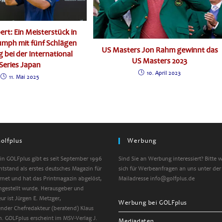
ert: Ein Meisterstück in
iumph mit fünf Schlägen
US Masters Jon Rahm gewinnt das
 bei der International
US Masters 2023
Series Japan
10. April 2023
11. Mai 2025
olfplus
Werbung
n GOLFplus gibt es seit September 1996
Sind Sie an Werbung interessiert? Bitte 
entstand als erstes deutsches Magazin für
sich für Werbeanfragen an uns unter der
ernet und hat das Printmagazin abgelöst,
Mailadresse info@golfplus.de
ngestellt wurde. Herausgeber und
ur ist Jürgen E. Metzger,
Werbung bei GOLFplus
tender Chefredakteur (beratend) Klaus
. GOLFplus erscheint im MSV-Verlag J.
Mediadaten