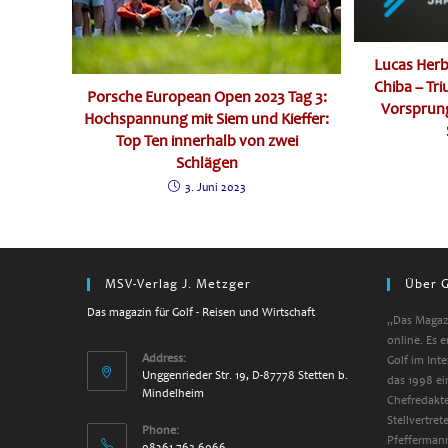
Lucas Herb
Chiba – Tr
Porsche European Open 2023 Tag 3:
Vorsprung
Hochspannung mit Siem und Kieffer:
Top Ten innerhalb von zwei
Schlägen
3. Juni 2023
MSV-Verlag J. Metzger
Über G
Das magazin für Golf - Reisen und Wirtschaft
„Das Magazi
online. Es 
Address:
Golf im Int
Unggenrieder Str. 19, D-87778 Stetten b.
das 1998 ei
Mindelheim
Chefredakte
Stellvertre
Phone:
Pfeffermann
08261 763 6066