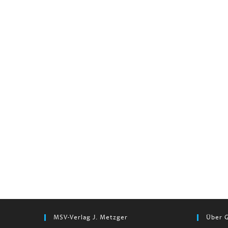
MSV-Verlag J. Metzger
Über G