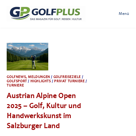
Zum
Inhalt
Menü
springen
GOLFNEWS, MELDUNGEN
/
GOLFREISEZIELE
/
GOLFSPORT
/
HIGHLIGHTS
/
PRIVAT TURNIERE
/
TURNIERE
Austrian Alpine Open
2025 – Golf, Kultur und
Handwerkskunst im
Salzburger Land