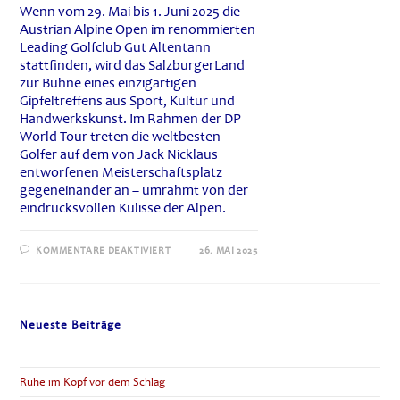
Wenn vom 29. Mai bis 1. Juni 2025 die
Austrian Alpine Open im renommierten
Leading Golfclub Gut Altentann
stattfinden, wird das SalzburgerLand
zur Bühne eines einzigartigen
Gipfeltreffens aus Sport, Kultur und
Handwerkskunst. Im Rahmen der DP
World Tour treten die weltbesten
Golfer auf dem von Jack Nicklaus
entworfenen Meisterschaftsplatz
gegeneinander an – umrahmt von der
eindrucksvollen Kulisse der Alpen.
FÜR
KOMMENTARE DEAKTIVIERT
26. MAI 2025
AUSTRIAN
ALPINE
OPEN
2025
–
GOLF,
Neueste Beiträge
KULTUR
UND
HANDWERKSKUNST
IM
SALZBURGER
Ruhe im Kopf vor dem Schlag
LAND