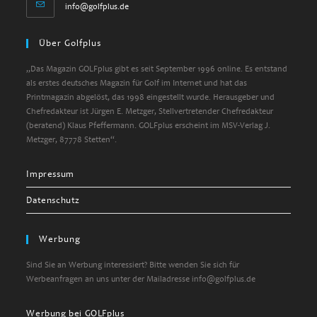
Opens
info@golfplus.de
in
your
Über Golfplus
application
„Das Magazin GOLFplus gibt es seit September 1996 online. Es entstand
als erstes deutsches Magazin für Golf im Internet und hat das
Printmagazin abgelöst, das 1998 eingestellt wurde. Herausgeber und
Chefredakteur ist Jürgen E. Metzger, Stellvertretender Chefredakteur
(beratend) Klaus Pfeffermann. GOLFplus erscheint im MSV-Verlag J.
Metzger, 87778 Stetten“.
Impressum
Datenschutz
Werbung
Sind Sie an Werbung interessiert? Bitte wenden Sie sich für
Werbeanfragen an uns unter der Mailadresse info@golfplus.de
Werbung bei GOLFplus