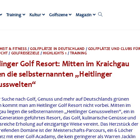
Website-
Training
Kultur
Golfszene
Magazin
Suche
umschalten
EIT & FITNESS
/
GOLFPLÄTZE IN DEUTSCHLAND
/
GOLFPLÄTZE UND CLUBS FÜ
UCHT
/
GOLFREISEZIELE
/
HIGHLIGHTS 1
/
TRAINING
linger Golf Resort: Mitten im Kraichgau
en die selbsternannten „Heitlinger
usswelten“
r Suche nach Golf, Genuss und mehr auf Deutschlands grünen
 kommt man am Heitlinger Golf Resort nicht vorbei. Mitten im
gau liegen die selbsternannten „Heitlinger Genusswelten“, ein in
 Generation geführtes Resort, das Golf, kulinarische Genüsse und
sreiche Erholung auf einzigartige Weise vereint. Das Herzstück der
eifenden Domäne ist der Meisterschafts-Parcours, ein 6 Löcher
tz mit einer Golf-Acadamy, die kein geringerer als Warren Jacklin