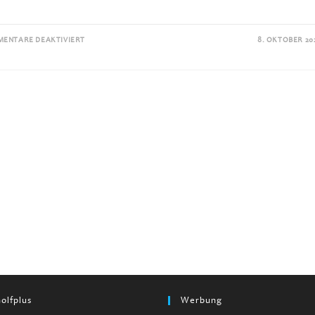
FÜR
ENTARE DEAKTIVIERT
8. OKTOBER 20
HEITLINGER
GOLF
RESORT:
MITTEN
IM
KRAICHGAU
LIEGEN
DIE
SELBSTERNANNTEN
„HEITLINGER
GENUSSWELTEN“
olfplus
Werbung