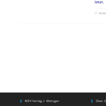
leitet.
KOMM
MSV-Verlag J. Metzger
Über G