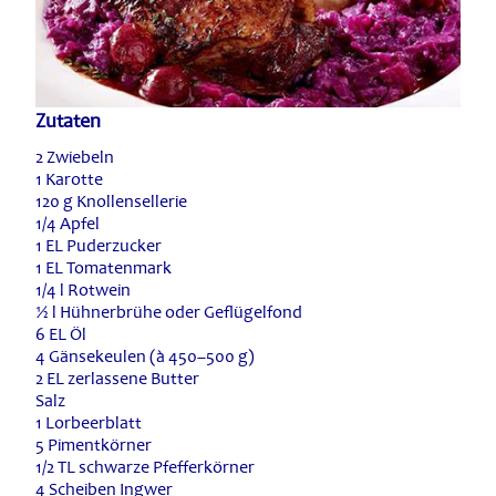
Zutaten
2 Zwiebeln
1 Karotte
120 g Knollensellerie
1/4 Apfel
1 EL Puderzucker
1 EL Tomatenmark
1/4 l Rotwein
½ l Hühnerbrühe oder Geflügelfond
6 EL Öl
4 Gänsekeulen (à 450–500 g)
2 EL zerlassene Butter
Salz
1 Lorbeerblatt
5 Pimentkörner
1/2 TL schwarze Pfefferkörner
4 Scheiben Ingwer