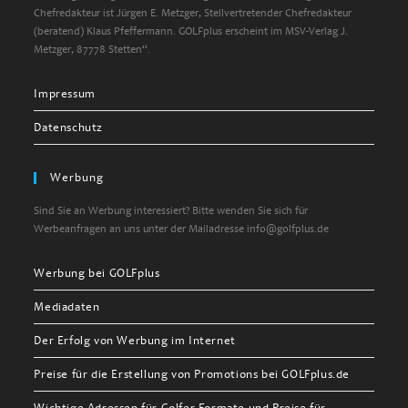
Chefredakteur ist Jürgen E. Metzger, Stellvertretender Chefredakteur
(beratend) Klaus Pfeffermann. GOLFplus erscheint im MSV-Verlag J.
Metzger, 87778 Stetten“.
Impressum
Datenschutz
Werbung
Sind Sie an Werbung interessiert? Bitte wenden Sie sich für
Werbeanfragen an uns unter der Mailadresse info@golfplus.de
Werbung bei GOLFplus
Mediadaten
Der Erfolg von Werbung im Internet
Preise für die Erstellung von Promotions bei GOLFplus.de
Wichtige Adressen für Golfer Formate und Preise für