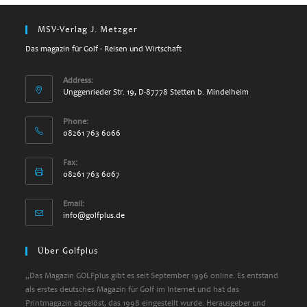
MSV-Verlag J. Metzger
Das magazin für Golf - Reisen und Wirtschaft
Address:
Unggenrieder Str. 19, D-87778 Stetten b. Mindelheim
Phone:
08261 763 6066
Fax:
08261 763 6067
Email:
info@golfplus.de
Über Golfplus
„Das Magazin GOLFplus gibt es seit September 1996 online. Es entstand
als erstes deutsches Magazin für Golf im Internet und hat das
Printmagazin abgelöst, das 1998 eingestellt wurde. Herausgeber und