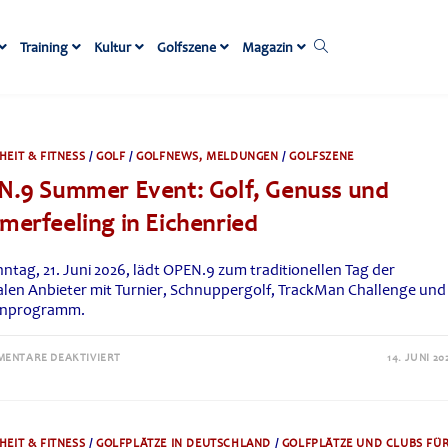
Website-
Training
Kultur
Golfszene
Magazin
Suche
umschalten
EIT & FITNESS
/
GOLF
/
GOLFNEWS, MELDUNGEN
/
GOLFSZENE
.9 Summer Event: Golf, Genuss und
erfeeling in Eichenried
tag, 21. Juni 2026, lädt OPEN.9 zum traditionellen Tag der
alen Anbieter mit Turnier, Schnuppergolf, TrackMan Challenge und
enprogramm.
FÜR
ENTARE DEAKTIVIERT
14. JUNI 20
OPEN.9
SUMMER
EVENT:
GOLF,
GENUSS
UND
EIT & FITNESS
/
GOLFPLÄTZE IN DEUTSCHLAND
/
GOLFPLÄTZE UND CLUBS FÜ
SOMMERFEELING