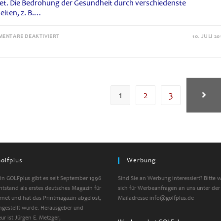
tet. Die Bedrohung der Gesundheit durch verschiedenste
eiten, z. B.…
FÜR
ENTARE DEAKTIVIERT
10. JULI 20
KURSBUCH
MENSCH
DER
GESUNDHEITS
BROCKHAUS
1
2
3
Zur nä
olfplus
Werbung
n GOLFplus gibt es seit September 1996
Sind Sie an Werbung interessiert? Bitte 
entstand als erstes deutsches Magazin für
sich für Werbeanfragen an uns unter der
ernet und hat das Printmagazin abgelöst,
Mailadresse info@golfplus.de
ngestellt wurde. Herausgeber und
ur ist Jürgen E. Metzger,