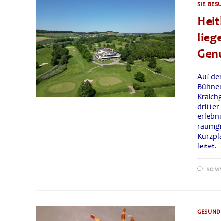
SIE BES
Heit
lieg
Gen
Auf de
Bühnen
Kraich
dritter
erlebni
raumgr
Kurzpla
leitet.
KOMM
GESUNDH