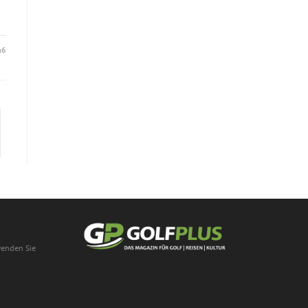
16
chsten Seite
wenden Sie