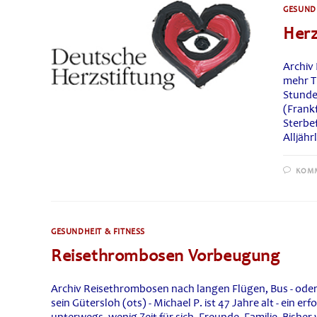
GESUNDH
Herz
Archiv 
mehr Th
Stunde
(Frankf
Sterbe
Alljäh
KOMM
GESUNDHEIT & FITNESS
Reisethrombosen Vorbeugung
Archiv Reisethrombosen nach langen Flügen, Bus - oder
sein Gütersloh (ots) - Michael P. ist 47 Jahre alt - ein e