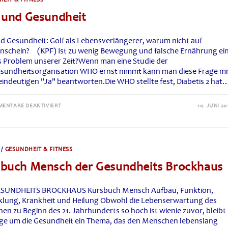
 und Gesundheit
nd Gesundheit: Golf als Lebensverlängerer, warum nicht auf
nschein? (KPF) Ist zu wenig Bewegung und falsche Ernährung ei
s Problem unserer Zeit?Wenn man eine Studie der
sundheitsorganisation WHO ernst nimmt kann man diese Frage mi
eindeutigen "Ja" beantworten.Die WHO stellte fest, Diabetis 2 hat
FÜR
ENTARE DEAKTIVIERT
10. JUNI 20
GOLF
UND
GESUNDHEIT
/
GESUNDHEIT & FITNESS
buch Mensch der Gesundheits Brockhaus
SUNDHEITS BROCKHAUS Kursbuch Mensch Aufbau, Funktion,
klung, Krankheit und Heilung Obwohl die Lebenserwartung des
en zu Beginn des 21. Jahrhunderts so hoch ist wienie zuvor, bleibt
rge um die Gesundheit ein Thema, das den Menschen lebenslang