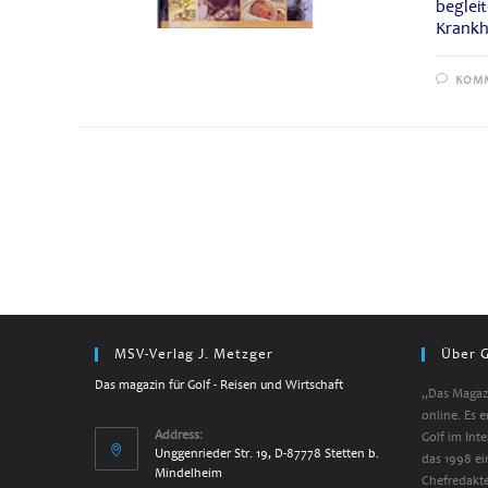
beglei
Krankh
KOMM
MSV-Verlag J. Metzger
Über G
Das magazin für Golf - Reisen und Wirtschaft
„Das Magazi
online. Es 
Address:
Golf im Int
Unggenrieder Str. 19, D-87778 Stetten b.
das 1998 ei
Mindelheim
Chefredakte