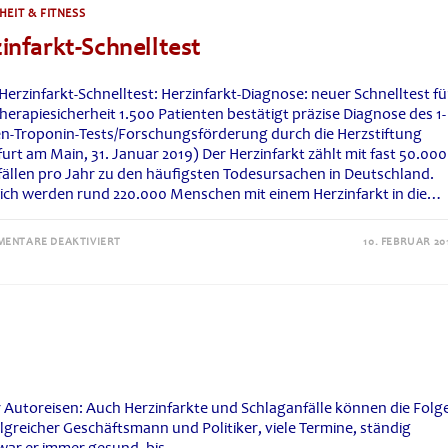
CO
EIT & FITNESS
infarkt-Schnelltest
Herzinfarkt-Schnelltest: Herzinfarkt-Diagnose: neuer Schnelltest fü
erapiesicherheit 1.500 Patienten bestätigt präzise Diagnose des 1-
n-Troponin-Tests/Forschungsförderung durch die Herzstiftung
urt am Main, 31. Januar 2019) Der Herzinfarkt zählt mit fast 50.000
fällen pro Jahr zu den häufigsten Todesursachen in Deutschland.
rlich werden rund 220.000 Menschen mit einem Herzinfarkt in die…
FÜR
ENTARE DEAKTIVIERT
10. FEBRUAR 20
HERZINFARKT-
SCHNELLTEST
 Autoreisen: Auch Herzinfarkte und Schlaganfälle können die Folg
rfolgreicher Geschäftsmann und Politiker, viele Termine, ständig