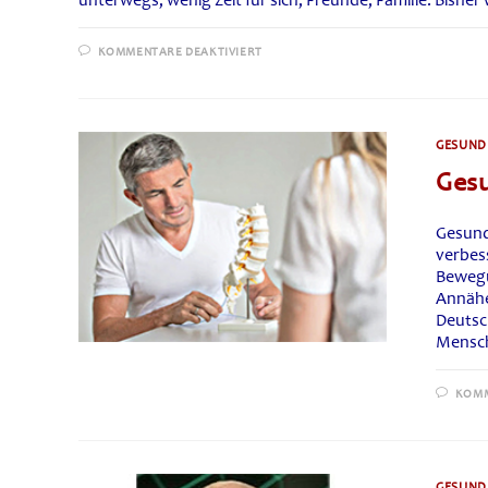
unterwegs, wenig Zeit für sich, Freunde, Familie. Bishe
FÜR
KOMMENTARE DEAKTIVIERT
REISETHROMBOSEN
VORBEUGUNG
GESUNDH
Ges
Gesund
verbes
Bewegu
Annähe
Deutsc
Mensch
KOMM
GESUNDH