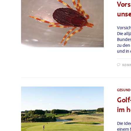
Vors
unse
Vorsic
Die all
Bundes
zu den
und in
KOMM
GESUNDH
Golf
im 
Die Ide
einem 