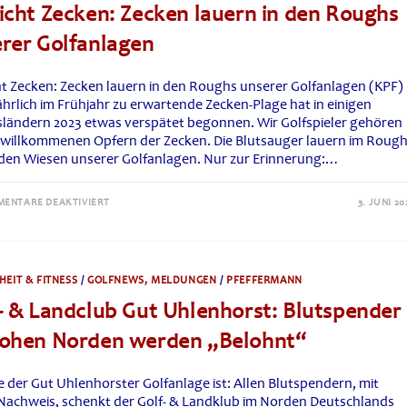
icht Zecken: Zecken lauern in den Roughs
SELBSTERNANNTEN
„HEITLINGER
GENUSSWELTEN“
rer Golfanlagen
ht Zecken: Zecken lauern in den Roughs unserer Golfanlagen (KPF)
jährlich im Frühjahr zu erwartende Zecken-Plage hat in einigen
ländern 2023 etwas verspätet begonnen. Wir Golfspieler gehören
 willkommenen Opfern der Zecken. Die Blutsauger lauern im Roug
 den Wiesen unserer Golfanlagen. Nur zur Erinnerung:…
FÜR
ENTARE DEAKTIVIERT
3. JUNI 20
VORSICHT
ZECKEN:
ZECKEN
LAUERN
IN
DEN
EIT & FITNESS
/
GOLFNEWS, MELDUNGEN
/
PFEFFERMANN
ROUGHS
UNSERER
- & Landclub Gut Uhlenhorst: Blutspender
GOLFANLAGEN
hohen Norden werden „Belohnt“
e der Gut Uhlenhorster Golfanlage ist: Allen Blutspendern, mit
Nachweis, schenkt der Golf- & Landklub im Norden Deutschlands