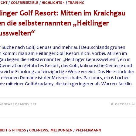
UCHT
/
GOLFREISEZIELE
/
HIGHLIGHTS 1
/
TRAINING
IN
EICHENRIED
linger Golf Resort: Mitten im Kraichgau
en die selbsternannten „Heitlinger
usswelten“
r Suche nach Golf, Genuss und mehr auf Deutschlands grünen
 kommt man am Heitlinger Golf Resort nicht vorbei. Mitten im
gau liegen die selbsternannten „Heitlinger Genusswelten“, ein in
 Generation geführtes Resort, das Golf, kulinarische Genüsse und
sreiche Erholung auf einzigartige Weise vereint. Das Herzstück der
eifenden Domäne ist der Meisterschafts-Parcours, ein 6 Löcher
tz mit einer Golf-Acadamy, die kein geringerer als Warren Jacklin
FÜR
ENTARE DEAKTIVIERT
8. OKTOBER 20
HEITLINGER
GOLF
RESORT:
MITTEN
IM
KRAICHGAU
EIT & FITNESS
/
GOLFNEWS, MELDUNGEN
/
PFEFFERMANN
LIEGEN
DIE