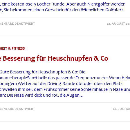
el, eine kostenlose 9 Löcher Runde. Aber auch Nichtgolfer werden
t, Sie bekommen einen Gutschein für den öffentlichen Golfplatz.
FÜR
ENTARE DEAKTIVIERT
21. AUGUST 20
GOLF-
&
LANDCLUB
GUT
UHLENHORST:
BLUTSPENDER
EIT & FITNESS
IM
HOHEN
 Besserung für Heuschnupfen & Co
NORDEN
WERDEN
„BELOHNT“
 Gute Besserung für Heuschnupfen & Co: Die
onanztherapieSanft heilt das passende Frequenzmuster Wenn Hei
 sonnigem Wetter auf der Driving-Rande übt oder über den Platz
schwellen ihm seit dem Frühsommer seine Schleimhäute in Nase un
an: Die Nase wird dick und rot, die Augen…
FÜR
ENTARE DEAKTIVIERT
10. JULI 20
GUTE
BESSERUNG
FÜR
HEUSCHNUPFEN
&