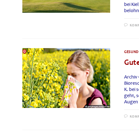
bei Ki
belohn
KOMM
GESUNDH
Gute
Archiv
Biores
K. bei
geht, 
Augen 
KOMM