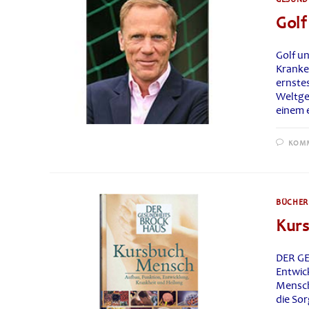
Golf
Golf u
Kranke
ernste
Weltge
einem 
KOMM
BÜCHER
Kurs
DER GE
Entwic
Mensch
die So