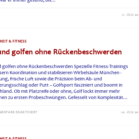
r war er immer gesund, bis…
11. JULI 20
EIT & FITNESS
und golfen ohne Rückenbeschwerden
 golfen ohne Rückenbeschwerden Spezielle Fitness-Trainings
sern Koordination und stabilisieren Wirbelsäule München -
ng, frische Luft sowie die Präzision beim Ab- und
rungsschlag oder Putt – Golfsport fasziniert und boomt in
hland. Ob mit Platzreife oder ohne, Golf lockt immer mehr
en zu ersten Probeschwüngen. Gefesselt von Komplexität…
FÜR
ENTARE DEAKTIVIERT
10. JULI 20
GESUND
GOLFEN
OHNE
RÜCKENBESCHWERDEN
EIT & FITNESS