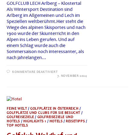
GOLFCLUB LECH Arlberg – Klostertal
Als Wintersport Destination sind
Arlberg im Allgemeinen und Lech im
Speziellen weltberühmt.Hier steht die
Wiege des alpinen Skisportes und nach
1900 wurde der Skiunterricht in den
Alpen ins Leben gerufen. Und auf
einem Schlag wurde auch die
Sommersaison noch interessanter, als
nach jahrelangen…
FÜR
KOMMENTARE DEAKTIVIERT
GOLFCLUB
7. NOVEMBER 2024
LECH
ARLBERG
–
KLOSTERTAL
FEINE WELT
/
GOLFPLÄTZE IN ÖSTERREICH
/
GOLFPLÄTZE UND CLUBS FÜR SIE BESUCHT
/
GOLFREISEZIELE
/
GOLFREISEZIELE UND
HOTELS
/
HIGHLIGHTS 1
/
HOTELS
/
REISETIPPS
/
TOP HOTELS