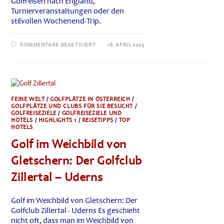
Golfreisen nach England,
Turnierveranstaltungen oder den
stilvollen Wochenend-Trip.
FÜR
KOMMENTARE DEAKTIVIERT
16. APRIL 2025
PRINCE’S
GOLF
CLUB
IN
KENT:
RENOVIERTES
CLUBHAUS
VEREINT
FEINE WELT
/
GOLFPLÄTZE IN ÖSTERREICH
/
BRITISCHE
GOLFPLÄTZE UND CLUBS FÜR SIE BESUCHT
/
GOLFTRADITION
GOLFREISEZIELE
/
GOLFREISEZIELE UND
MIT
HOTELS
/
HIGHLIGHTS 1
/
REISETIPPS
/
TOP
MODERNEM
HOTELS
KOMFORT
Golf im Weichbild von
Gletschern: Der Golfclub
Zillertal – Uderns
Golf im Weichbild von Gletschern: Der
Golfclub Zillertal - Uderns Es geschieht
nicht oft, dass man im Weichbild von