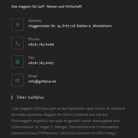
Das magazin für Golf - Reisen und Wirtschaft
Address:
Unggenrieder Str. 19, D-87778 Stetten b. Mindelheim
Phone:
08261 763 6066
Fax:
08261 763 6067
Email:
Opens
info@golfplus.de
in
your
Über Golfplus
application
„Das Magazin GOLFplus gibt es seit September 1996 online. Es entstand
als erstes deutsches Magazin für Golf im Internet und hat das
Printmagazin abgelöst, das 1998 eingestellt wurde. Herausgeber und
Chefredakteur ist Jürgen E. Metzger, Stellvertretender Chefredakteur
(beratend) Klaus Pfeffermann. GOLFplus erscheint im MSV-Verlag J.