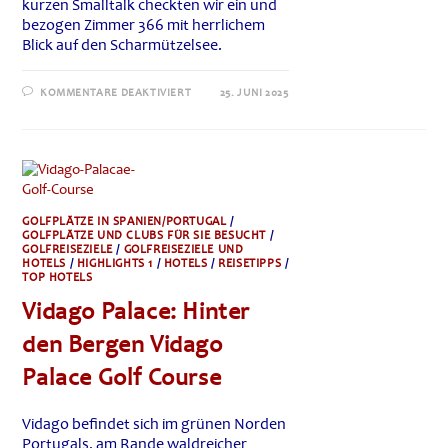
kurzen Smalltalk checkten wir ein und
bezogen Zimmer 366 mit herrlichem
Blick auf den Scharmützelsee.
FÜR
KOMMENTARE DEAKTIVIERT
25. JUNI 2025
GOLF,
GENUSS
UND
PROMI-
BOXEN:
ZWEI
TAGE
IM
PRECISE
RESORT
GOLFPLÄTZE IN SPANIEN/PORTUGAL
/
BAD
GOLFPLÄTZE UND CLUBS FÜR SIE BESUCHT
/
SAAROW
GOLFREISEZIELE
/
GOLFREISEZIELE UND
HOTELS
/
HIGHLIGHTS 1
/
HOTELS
/
REISETIPPS
/
TOP HOTELS
Vidago Palace: Hinter
den Bergen Vidago
Palace Golf Course
Vidago befindet sich im grünen Norden
Portugals, am Rande waldreicher