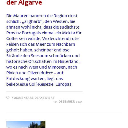
der Algarve
Die Mauren nannten die Region einst
schlicht „al gharb“, den Westen. Sie
ahnten wohl nicht, dass die südlichste
Provinz Portugals einmal ein Mekka für
Golfer sein würde. Wo leuchtend rote
Felsen sich das Meer zum Nachbarn
geholt haben, scheinbar endlose
Strände den Seesaum schmücken und
historische Ortschaften im Hinterland –
wo es nach Wein und Mimosen, nach
Pinien und Oliven duftet – auf
Entdeckung warten, liegt das
beliebteste Golf-Reiseziel Europas.
FÜR
KOMMENTARE DEAKTIVIERT
VILAMOURA
10. DEZEMBER 2025
GOLF,
VILAMOURA
(FARO),
PORTUGAL
–
GOLFMEKKA
AN