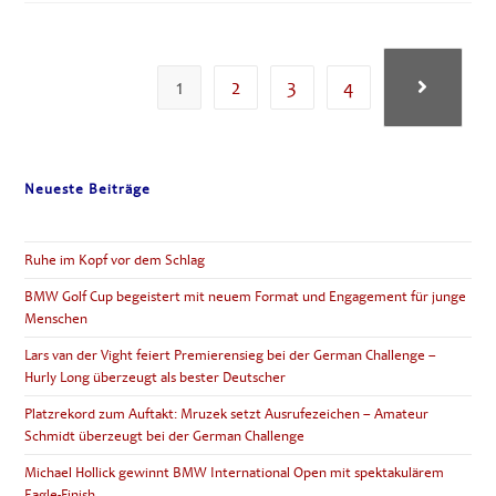
&
COUNTRY
CLUB
SCHLOSS
PICHLARN
1
2
3
4
Zur nächste
Neueste Beiträge
Ruhe im Kopf vor dem Schlag
BMW Golf Cup begeistert mit neuem Format und Engagement für junge
Menschen
Lars van der Vight feiert Premierensieg bei der German Challenge –
Hurly Long überzeugt als bester Deutscher
Platzrekord zum Auftakt: Mruzek setzt Ausrufezeichen – Amateur
Schmidt überzeugt bei der German Challenge
Michael Hollick gewinnt BMW International Open mit spektakulärem
Eagle-Finish