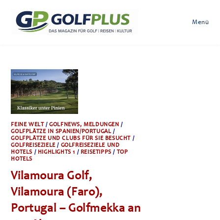
Zum
Inhalt
Menü
springen
FEINE WELT
/
GOLFNEWS, MELDUNGEN
/
GOLFPLÄTZE IN SPANIEN/PORTUGAL
/
GOLFPLÄTZE UND CLUBS FÜR SIE BESUCHT
/
GOLFREISEZIELE
/
GOLFREISEZIELE UND
HOTELS
/
HIGHLIGHTS 1
/
REISETIPPS
/
TOP
HOTELS
Vilamoura Golf,
Vilamoura (Faro),
Portugal – Golfmekka an