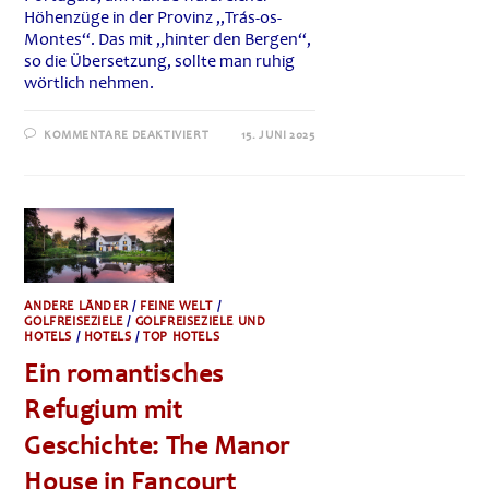
Höhenzüge in der Provinz „Trás-os-
Montes“. Das mit „hinter den Bergen“,
so die Übersetzung, sollte man ruhig
wörtlich nehmen.
FÜR
KOMMENTARE DEAKTIVIERT
15. JUNI 2025
VIDAGO
PALACE:
HINTER
DEN
BERGEN
VIDAGO
PALACE
GOLF
COURSE
ANDERE LÄNDER
/
FEINE WELT
/
GOLFREISEZIELE
/
GOLFREISEZIELE UND
HOTELS
/
HOTELS
/
TOP HOTELS
Ein romantisches
Refugium mit
Geschichte: The Manor
House in Fancourt