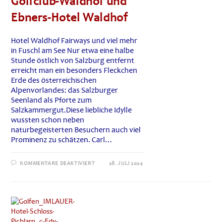
Golfclub-Waldhof und
Ebners-Hotel Waldhof
Hotel Waldhof Fairways und viel mehr
in Fuschl am See Nur etwa eine halbe
Stunde östlich von Salzburg entfernt
erreicht man ein besonders Fleckchen
Erde des österreichischen
Alpenvorlandes: das Salzburger
Seenland als Pforte zum
Salzkammergut.Diese liebliche Idylle
wussten schon neben
naturbegeisterten Besuchern auch viel
Prominenz zu schätzen. Carl…
FÜR
KOMMENTARE DEAKTIVIERT
28. JULI 2024
GOLFCLUB-
WALDHOF
UND
EBNERS-
HOTEL
WALDHOF