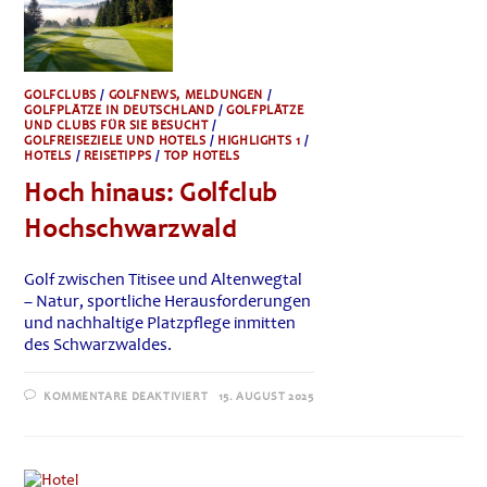
DER
ALGARVE
GOLFCLUBS
/
GOLFNEWS, MELDUNGEN
/
GOLFPLÄTZE IN DEUTSCHLAND
/
GOLFPLÄTZE
UND CLUBS FÜR SIE BESUCHT
/
GOLFREISEZIELE UND HOTELS
/
HIGHLIGHTS 1
/
HOTELS
/
REISETIPPS
/
TOP HOTELS
Hoch hinaus: Golfclub
Hochschwarzwald
Golf zwischen Titisee und Altenwegtal
– Natur, sportliche Herausforderungen
und nachhaltige Platzpflege inmitten
des Schwarzwaldes.
FÜR
KOMMENTARE DEAKTIVIERT
15. AUGUST 2025
HOCH
HINAUS:
GOLFCLUB
HOCHSCHWARZWALD