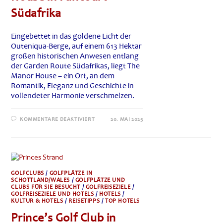
Südafrika
Eingebettet in das goldene Licht der
Outeniqua-Berge, auf einem 613 Hektar
großen historischen Anwesen entlang
der Garden Route Südafrikas, liegt The
Manor House – ein Ort, an dem
Romantik, Eleganz und Geschichte in
vollendeter Harmonie verschmelzen.
FÜR
KOMMENTARE DEAKTIVIERT
20. MAI 2025
EIN
ROMANTISCHES
REFUGIUM
MIT
GESCHICHTE:
THE
MANOR
HOUSE
GOLFCLUBS
/
GOLFPLÄTZE IN
IN
SCHOTTLAND/WALES
/
GOLFPLÄTZE UND
FANCOURT
CLUBS FÜR SIE BESUCHT
/
GOLFREISEZIELE
/
SÜDAFRIKA
GOLFREISEZIELE UND HOTELS
/
HOTELS
/
KULTUR & HOTELS
/
REISETIPPS
/
TOP HOTELS
Prince’s Golf Club in