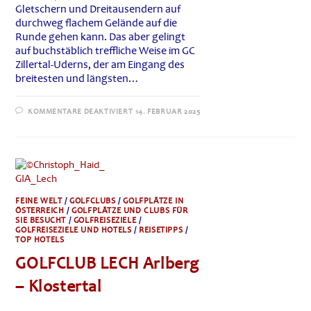
Gletschern und Dreitausendern auf
durchweg flachem Gelände auf die
Runde gehen kann. Das aber gelingt
auf buchstäblich treffliche Weise im GC
Zillertal-Uderns, der am Eingang des
breitesten und längsten…
FÜR
KOMMENTARE DEAKTIVIERT
14. FEBRUAR 2025
GOLF
IM
WEICHBILD
VON
GLETSCHERN:
DER
GOLFCLUB
ZILLERTAL
–
UDERNS
FEINE WELT
/
GOLFCLUBS
/
GOLFPLÄTZE IN
ÖSTERREICH
/
GOLFPLÄTZE UND CLUBS FÜR
SIE BESUCHT
/
GOLFREISEZIELE
/
GOLFREISEZIELE UND HOTELS
/
REISETIPPS
/
TOP HOTELS
GOLFCLUB LECH Arlberg
– Klostertal