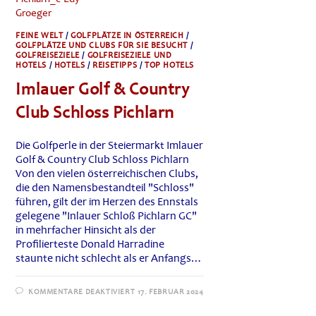
FEINE WELT
/
GOLFPLÄTZE IN ÖSTERREICH
/
GOLFPLÄTZE UND CLUBS FÜR SIE BESUCHT
/
GOLFREISEZIELE
/
GOLFREISEZIELE UND
HOTELS
/
HOTELS
/
REISETIPPS
/
TOP HOTELS
Imlauer Golf & Country
Club Schloss Pichlarn
Die Golfperle in der Steiermarkt Imlauer
Golf & Country Club Schloss Pichlarn
Von den vielen österreichischen Clubs,
die den Namensbestandteil "Schloss"
führen, gilt der im Herzen des Ennstals
gelegene "Inlauer Schloß Pichlarn GC"
in mehrfacher Hinsicht als der
Profilierteste Donald Harradine
staunte nicht schlecht als er Anfangs…
FÜR
KOMMENTARE DEAKTIVIERT
17. FEBRUAR 2024
IMLAUER
GOLF