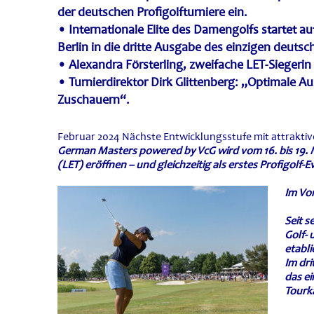
der deutschen Profigolfturniere ein.
• Internationale Elite des Damengolfs startet au
Berlin in die dritte Ausgabe des einzigen deutsc
• Alexandra Försterling, zweifache LET-Siegeri
• Turnierdirektor Dirk Glittenberg: „Optimale Au
Zuschauern“.
Februar 2024 Nächste Entwicklungsstufe mit attrakti
German Masters powered by VcG wird vom 16. bis 19. 
(LET) eröffnen – und gleichzeitig als erstes Profigolf-
Im Vor
Seit s
Golf- 
etabli
Im dr
das ei
Tourk