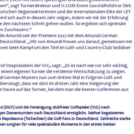
en“, sagt Turnierdirektor und U.COM Event Geschäftsführer Dirk
deutschen Sieganwärterinnen und der internationalen Elite der LET
ird sich auch in diesem Jahr zeigen, indem wir mit der Erfahrung
e den nächsten Schritt gehen wollen. So ergeben sich optimale
ten Zuschauern.“
, die Amundi seit der Premiere 2022 mit dem Amundi German
i Deutschland. „Wir von Amundi freuen uns darauf, gemeinsam mit
innen beim Kampf um den Titel im Golf- und Country-Club Seddiner
 Vizepräsident der VcG, sagt: „Es ist nach wie vor sehr wichtig,
einem eigenen Turnier die verdiente Wertschätzung zu zeigen.
i German Masters nun zum dritten Mal in Folge im Golf- und
berzeugt, dass wir dort im dritten Jahr eine Steigerung der
 heute auf das Turnier, bei dem man die besten Golferinnen aus
 (DGV) und die Vereinigung clubfreier Golfspieler (VcG) nach
igen Damenturniers nach Deutschland ermöglicht.
Seither begeisterten
 Napoleaova (Tschechien) die Golf-Fans in Deutschland. Zahlreiche starke
nen sorgten für viele spektakuläre Momente in den ersten beiden
.