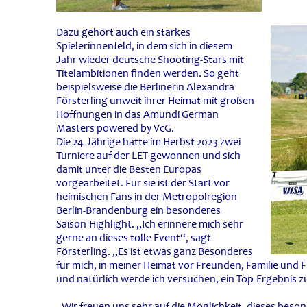
Dazu gehört auch ein starkes
Spielerinnenfeld, in dem sich in diesem
Jahr wieder deutsche Shooting-Stars mit
Titelambitionen finden werden. So geht
beispielsweise die Berlinerin Alexandra
Försterling unweit ihrer Heimat mit großen
Hoffnungen in das Amundi German
Masters powered by VcG.
Die 24-Jährige hatte im Herbst 2023 zwei
Turniere auf der LET gewonnen und sich
damit unter die Besten Europas
vorgearbeitet. Für sie ist der Start vor
heimischen Fans in der Metropolregion
Berlin-Brandenburg ein besonderes
Saison-Highlight. „Ich erinnere mich sehr
gerne an dieses tolle Event“, sagt
Försterling. „Es ist etwas ganz Besonderes
für mich, in meiner Heimat vor Freunden, Familie und F
und natürlich werde ich versuchen, ein Top-Ergebnis zu
„Wir freuen uns sehr auf die Möglichkeit, dieses bes