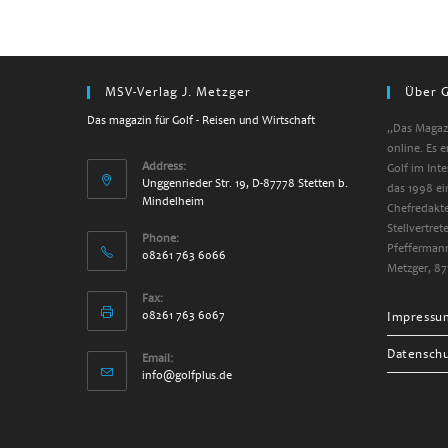
MSV-Verlag J. Metzger
Über G
Das magazin für Golf - Reisen und Wirtschaft
„Das Magazi
online. Es 
Address:
Golf im Int
Unggenrieder Str. 19, D-87778 Stetten b.
das 1998 ei
Mindelheim
Chefredakte
Stellvertre
Phone:
Pfeffermann
08261 763 6066
Metzger, 87
Fax:
08261 763 6067
Impressu
Datensch
Email:
info@golfplus.de