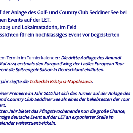
f der Anlage des Golf- und Country Club Seddiner See bei
hen Events auf der LET.
n 2023 und Lokalmatadorin, im Feld
ssichten für ein hochklassiges Event vor begeisterten
vem Termin im Turnierkalender:
Die dritte Auflage des Amundi
Mai 2024 erstmals den Europa-Swing der Ladies European Tour
Event die Spitzengolf-Saison in Deutschland einläuten.
jahr siegte die
Tschechin Kristyna-Napoleaova
.
einer Premiere im Jahr 2022 hat sich das Turnier auf der Anlage des
und Country Club Seddiner See als eines der beliebtesten der Tour
ert.
itten Jahr bietet das Pfingstwochenende nun die große Chance,
nzige deutsche Event auf der LET an exponierter Stelle im
alender weiterzuentwickeln.