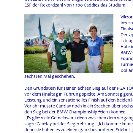
ESF der Rekordzahl von 1.100 Caddies das Studium.
Vikto
Inter
Finals
Der 24
schlug
Hole-i
BMW G
Founda
Turnie
Dollar
sechsten Mal geschehen.
Den Grundstein für seinen achten Sieg auf der PGA TOU
vor dem Finaltag in Führung spielte. Am Sonntag gen
Leistung und ein sensationelles Finish auf den beide
Vorjahr musste Cantlay noch in ein Stechen über sec
den Sieg bei der BMW Championship feiern konnte.
„Es gibt viele Gemeinsamkeiten zwischen dem vergange
sagte Cantlay bei der Siegerehrung. „Ich komme immer
denn sie haben es zu einem ganz besonderen Erlebnis