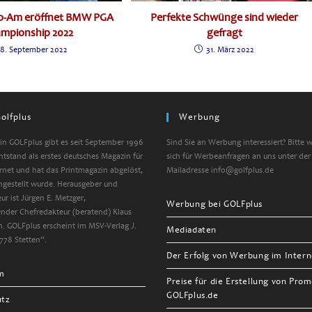
ro-Am eröffnet BMW PGA
Perfekte Schwünge sind wieder
mpionship 2022
gefragt
8. September 2022
31. März 2022
olfplus
Werbung
n GOLFplus gibt es seit September 1996
Sind Sie an Werbung interessiert? Bitte 
entstand als erstes deutsches Magazin für
sich für Werbeanfragen an uns unter der
ernet und hat das Printmagazin abgelöst,
Mailadresse info@golfplus.de
ngestellt wurde. Herausgeber und
ur ist Jürgen E. Metzger,
Werbung bei GOLFplus
tender Chefredakteur (beratend) Klaus
. GOLFplus erscheint im MSV-Verlag J.
Mediadaten
778 Stetten“.
Der Erfolg von Werbung im Intern
m
Preise für die Erstellung von Prom
GOLFplus.de
utz