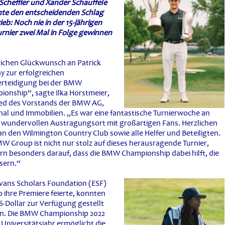
e Scheffler und Xander Schauffele
achte den entscheidenden Schlag
b: Noch nie in der 15-jährigen
urnier zwei Mal in Folge gewinnen
lichen Glückwunsch an Patrick
y zur erfolgreichen
verteidigung bei der BMW
ionship“, sagte Ilka Horstmeier,
ied des Vorstands der BMW AG,
al und Immobilien. „Es war eine fantastische Turnierwoche an
 wundervollen Austragungsort mit großartigen Fans. Herzlichen
n den Wilmington Country Club sowie alle Helfer und Beteiligten.
W Group ist nicht nur stolz auf dieses herausragende Turnier,
rn besonders darauf, dass die BMW Championship dabei hilft, die
sern.“
ans Scholars Foundation (ESF)
 ihre Premiere feierte, konnten
S-Dollar zur Verfügung gestellt
den. Die BMW Championship 2022
Universitätsjahr ermöglicht die