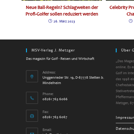
Neue Ball-Regeln? Schlagweiten der
Celebrity P
Profi-Golfer sollen reduziert werden
Cha
26. März 2023
MSV-Verlag J. Metzger
Über G
Das magazin für Golf - Reisen und Wirtschaft
„Das Magazi
online. Es 
Address:
Golf im Int
Unggenrieder Str. 19, D-87778 Stetten b.
das 1998 ei
Mindelheim
Chefredakte
Stellvertre
Phone:
Pfeffermann
08261 763 6066
Metzger, 87
Fax:
08261 763 6067
Impressu
Datensch
Email: