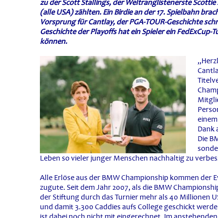
zu der Scott Stallings, der Weltranglistenerste Scotti
(alle USA) zählten. Ein Birdie an der 17. Spielbahn br
Vorsprung für Cantlay, der PGA-TOUR-Geschichte schrie
Geschichte der Playoffs hat ein Spieler ein FedExCup-T
können.
„Herz
Cantla
Titel
Champ
Mitgl
Person
einem
Dank a
Die BM
sonde
Leben so vieler junger Menschen nachhaltig zu verbes
Alle Erlöse aus der BMW Championship kommen der Ev
zugute. Seit dem Jahr 2007, als die BMW Championship
der Stiftung durch das Turnier mehr als 40 Millionen U
und damit 3.300 Caddies aufs College geschickt wer
ist dabei noch nicht mit eingerechnet. Im anstehenden 