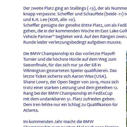
Der zweite Platz ging an Stallings (-13), der als Numm
knapp verpasste. Scheffler und Schauffele (beide -11)
und K.H. Lee (KOR, alle -10).
Scheffler genügte der geteilte dritte Platz, um als Fe
gehen, die in der kommenden Woche im East Lake Golf 
Vehicle Partner“ begleitet wird. Auf den Rängen zwei un
Runde leider verletzungsbedingt aufgeben musste.
Die BMW Championship ist das vorletzte Playoff-
Turnier und die höchste Hürde auf dem Weg zum
Saisonfinale, für das sich nur 30 der 68 in
Wilmington gestarteten Spieler qualifizieren. Das
letzte Ticket sicherte sich Aaron Wise (USA).
Shane Lowry, der Open Sieger von 2019, muss sich
trotz einer starken Leistung und dem geteilten 12.
Rang bei der BMW Championship im FedExCup
mit dem undankbaren 31. Platz zufrieden geben.
Dem Iren fehlte nur ein Schlag zu Qualifikation für
Atlanta.
Im kommenden Jahr macht die BMW