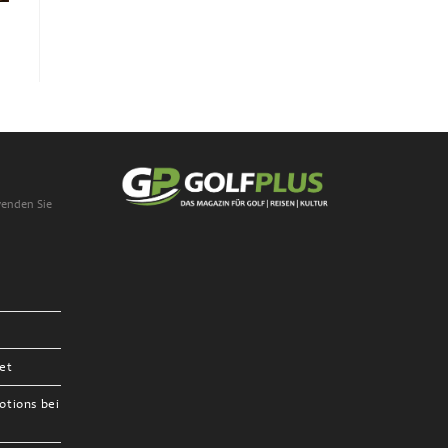
wenden Sie
et
otions bei