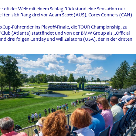
er 106 der Welt mit einem Schlag Rückstand eine Sensation nur
 teilten sich Rang drei vor Adam Scott (AUS), Corey Conners (CAN)
dExCup-Führender ins Playoff-Finale, die TOUR Championship, zu
Club (Atlanta) stattfindet und von der BMW Group als „Official
d drei folgen Cantlay und Will Zalatoris (USA), der in der dritten