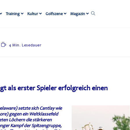
Training
Kultur
Golfszene
Magazin
4 Min. Lesedauer
t als erster Spieler erfolgreich einen
laware) setzte sich Cantlay wie
ore) gegen ein Weltklassefeld
tzten Löchern die stärkeren
n enger Kampf der Spitzengruppe,