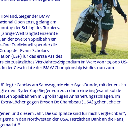
r Hovland, Sieger der BMW
national Open 2021, gelang am
onntag der Schlag des Turniers.
-jährige Weltranglistenzehnte
 an der zweiten Spielbahn ein
n-One.Traditionell spendet die
roup der Evans Scholars
tion (ESF) für das erste Ass des
rs ein zusätzliches Vier-Jahres-Stipendium im Wert von 125.000 US-
. In der Geschichte der BMW Championship ist dies nun zum
R legte Cantlay am Samstag mit einer 65er-Runde, mit der er sich
ügte dem Ryder-Cup-Sieger von 2021 dann eine insgesamt solide
n letzten Spielbahnen mit großartigen Annäherungsschlägen. Im
hs Extra-Löcher gegen Bryson De Chambeau (USA) gehen, ehe er
nen und diesem Jahr. Die Golfplätze sind für mich vergleichbar”,
 gerne in den Nordwesten der USA. Herzlichen Dank an die Fans,
 gemacht.“