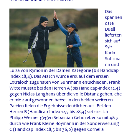
Das
spannen
dste
Duell
lieferten
sich auf
Sylt
Karin
Suhrma
nn und
Luiza von Rymon in der Damen-Kategorie (bis Handicap-
Index 28,4). Das Match wurde erst auf dem ersten
Extraloch zugunsten von Suhrmann entschieden. Frank
Witte musste bei den Herren A (bis Handicap-Index 12,4)
gegen Niclas Langhans über die volle Distanz gehen, ehe
er mit 2 auf gewonnen hatte. In den beiden weiteren
Partien fielen die Ergebnisse deutlicher aus. Bei den
Herren B (Handicap-Index 12,5 bis 28,4) setzte sich
Philipp Weimer gegen Sebastian Gehm ebenso mit 4&3
durch wie Frank Kleine-Boymann in der Sonderwertung
C (Handicap-Index 28,5 bis 36,0) gegen Cornelia