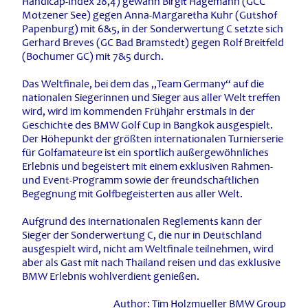
Handicap-Index 28,4) gewann Birgit Hagemann (GCC
Motzener See) gegen Anna-Margaretha Kuhr (Gutshof
Papenburg) mit 6&5, in der Sonderwertung C setzte sich
Gerhard Breves (GC Bad Bramstedt) gegen Rolf Breitfeld
(Bochumer GC) mit 7&5 durch.
Das Weltfinale, bei dem das „Team Germany“ auf die
nationalen Siegerinnen und Sieger aus aller Welt treffen
wird, wird im kommenden Frühjahr erstmals in der
Geschichte des BMW Golf Cup in Bangkok ausgespielt.
Der Höhepunkt der größten internationalen Turnierserie
für Golfamateure ist ein sportlich außergewöhnliches
Erlebnis und begeistert mit einem exklusiven Rahmen-
und Event-Programm sowie der freundschaftlichen
Begegnung mit Golfbegeisterten aus aller Welt.
Aufgrund des internationalen Reglements kann der
Sieger der Sonderwertung C, die nur in Deutschland
ausgespielt wird, nicht am Weltfinale teilnehmen, wird
aber als Gast mit nach Thailand reisen und das exklusive
BMW Erlebnis wohlverdient genießen.
Author: Tim Holzmueller BMW Group