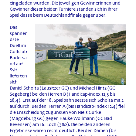
eingeladen wurden. Die jeweiligen Gewinnerinnen und
Gewinner dieser beiden Turniere standen sich in ihrer
Spielklasse beim Deutschlandfinale gegenüber.
Das
spannen
dste
Duell im
Golfclub
Budersa
nd auf
Sylt
lieferten
sich
Daniel Scholta (Lausitzer GC) und Michael Hintz (GC
Segeberg) bei den Herren B (Handicap-Index 12,5 bis
28,4). Erst auf der 18. Spielbahn setzte sich Scholta mit 2
auf durch. Bei den Herren A (bis Handicap-Index 12,4) fiel
die Entscheidung zugunsten von Niels Gürke
(Magdeburg GC) gegen Hauke Wöllmann (GC Bad
Bevensen) am 16. Loch (3&2). Die beiden anderen
Ergebnisse waren recht deutlich. Bei den Damen (bis