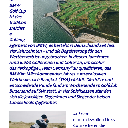
BMW
Golf Cup
ist das
tradition
sreichst
e
Golfeng
agement von BMW, es besteht in Deutschland seit fast
vier Jahrzehnten – und die Begeisterung für den
Wettbewerb ist ungebrochen. In diesem Jahr traten
rund 6.000 Golferinnen und Golfer an, um sichfür
dasvierköpfige „Team Germany“ zu qualifizieren, das
BMW im März kommenden Jahres zum exklusiven
Weltfinale nach Bangkok (THA) einlädt. Die dritte und
entscheidende Runde fand am Wochenende im Golfclub
Budersand auf Sylt statt. In vier Spielklassen standen
sich die jeweiligen Siegerinnen und Sieger der beiden
Landesfinals gegenüber.
Auf dem
eindrucksvollen Links-
Course fielen die