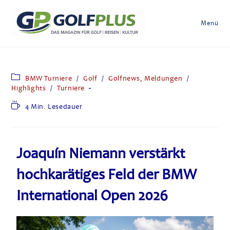
Menü
BMW Turniere
/
Golf
/
Golfnews, Meldungen
/
Highlights
/
Turniere
4 Min. Lesedauer
Joaquín Niemann verstärkt
hochkarätiges Feld der BMW
International Open 2026