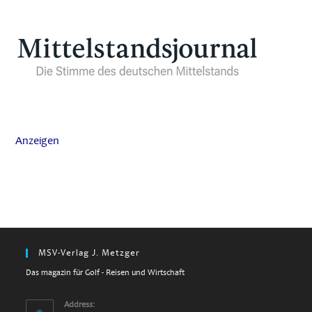
Anzeigen
MSV-Verlag J. Metzger
Das magazin für Golf - Reisen und Wirtschaft
Address: