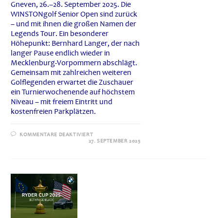
Gneven, 26.–28. September 2025. Die
WINSTONgolf Senior Open sind zurück
– und mit ihnen die großen Namen der
Legends Tour. Ein besonderer
Höhepunkt: Bernhard Langer, der nach
langer Pause endlich wieder in
Mecklenburg-Vorpommern abschlägt.
Gemeinsam mit zahlreichen weiteren
Golflegenden erwartet die Zuschauer
ein Turnierwochenende auf höchstem
Niveau – mit freiem Eintritt und
kostenfreien Parkplätzen.
FÜR
KOMMENTARE DEAKTIVIERT
DAMENPOWER,
27. SEPTEMBER 2025
RYDER-
CUP-
VIBES
UND
BERNHARD
LANGER
MITTENDRIN!