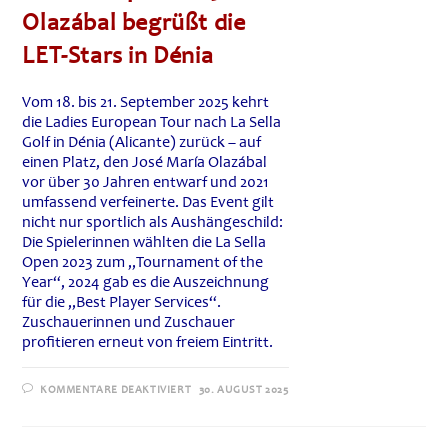
Olazábal begrüßt die
LET-Stars in Dénia
Vom 18. bis 21. September 2025 kehrt
die Ladies European Tour nach La Sella
Golf in Dénia (Alicante) zurück – auf
einen Platz, den José María Olazábal
vor über 30 Jahren entwarf und 2021
umfassend verfeinerte. Das Event gilt
nicht nur sportlich als Aushängeschild:
Die Spielerinnen wählten die La Sella
Open 2023 zum „Tournament of the
Year“, 2024 gab es die Auszeichnung
für die „Best Player Services“.
Zuschauerinnen und Zuschauer
profitieren erneut von freiem Eintritt.
FÜR
KOMMENTARE DEAKTIVIERT
30. AUGUST 2025
LA
SELLA
OPEN
2025: