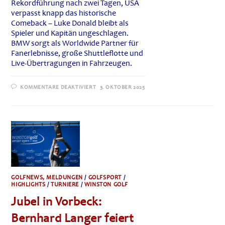
Rekordführung nach zwei Tagen, USA
verpasst knapp das historische
Comeback – Luke Donald bleibt als
Spieler und Kapitän ungeschlagen.
BMW sorgt als Worldwide Partner für
Fanerlebnisse, große Shuttleflotte und
Live-Übertragungen in Fahrzeugen.
FÜR
KOMMENTARE DEAKTIVIERT
3. OKTOBER 2025
TEAM
EUROPA
VERTEIDIGT
DEN
RYDER
CUP:
15:13-
TRIUMPH
IN
NEW
YORK
GOLFNEWS, MELDUNGEN
/
GOLFSPORT
/
HIGHLIGHTS
/
TURNIERE
/
WINSTON GOLF
Jubel in Vorbeck:
Bernhard Langer feiert