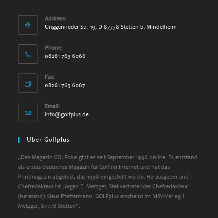
Address:
Unggenrieder Str. 19, D-87778 Stetten b. Mindelheim
Phone:
08261 763 6066
Fax:
08261 763 6067
Email:
Opens
info@golfplus.de
in
your
Über Golfplus
application
„Das Magazin GOLFplus gibt es seit September 1996 online. Es entstand
als erstes deutsches Magazin für Golf im Internet und hat das
Printmagazin abgelöst, das 1998 eingestellt wurde. Herausgeber und
Chefredakteur ist Jürgen E. Metzger, Stellvertretender Chefredakteur
(beratend) Klaus Pfeffermann. GOLFplus erscheint im MSV-Verlag J.
Metzger, 87778 Stetten“.