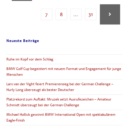
TROPHY
IM
GC
7
8
…
31
WÜRZBURG
Zur nächste
Neueste Beiträge
Ruhe im Kopf vor dem Schlag
BMW Golf Cup begeistert mit neuem Format und Engagement für junge
Menschen
Lars van der Vight feiert Premierensieg bei der German Challenge –
Hurly Long überzeugt als bester Deutscher
Platzrekord zum Auftakt: Mruzek setzt Ausrufezeichen – Amateur
Schmidt überzeugt bei der German Challenge
Michael Hollick gewinnt BMW International Open mit spektakulärem
Eagle-Finish