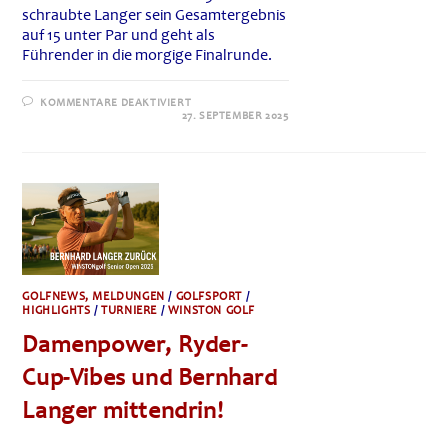
schraubte Langer sein Gesamtergebnis
auf 15 unter Par und geht als
Führender in die morgige Finalrunde.
FÜR
KOMMENTARE DEAKTIVIERT
LEGENDS
27. SEPTEMBER 2025
TOUR
·
WINSTONGOLF
SENIOR
OPEN
2025
GOLFNEWS, MELDUNGEN
/
GOLFSPORT
/
HIGHLIGHTS
/
TURNIERE
/
WINSTON GOLF
Damenpower, Ryder-
Cup-Vibes und Bernhard
Langer mittendrin!