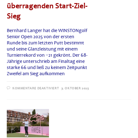
überragenden Start-Ziel-
Sieg
Bernhard Langer hat die WINSTONgolf
Senior Open 2025 von der ersten
Runde bis zum letzten Putt bestimmt
und seine Glanzleistung mit einem
Turnierrekord von −21 gekrönt. Der 68-
Jährige unterschrieb am Finaltag eine
starke 66 und ließ zu keinem Zeitpunkt
Zweifel am Sieg aufkommen
FÜR
KOMMENTARE DEAKTIVIERT
3. OKTOBER 2025
JUBEL
IN
VORBECK:
BERNHARD
LANGER
FEIERT
ÜBERRAGENDEN
START-
ZIEL-
SIEG