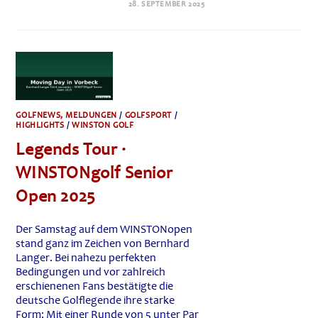
LACOSTE
28. SEPTEMBER 2025
LADIES
OPEN
DE
FRANCE
2025
–
TRIUMPH
DER
16-
JÄHRIGEN
ANNA
HUANG
GOLFNEWS, MELDUNGEN
/
GOLFSPORT
/
HIGHLIGHTS
/
WINSTON GOLF
Legends Tour ·
WINSTONgolf Senior
Open 2025
Der Samstag auf dem WINSTONopen
stand ganz im Zeichen von Bernhard
Langer. Bei nahezu perfekten
Bedingungen und vor zahlreich
erschienenen Fans bestätigte die
deutsche Golflegende ihre starke
Form: Mit einer Runde von 5 unter Par