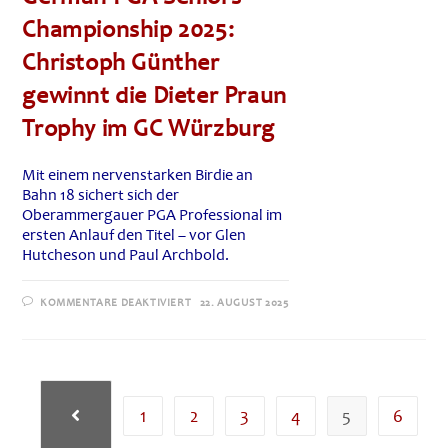
Championship 2025:
Christoph Günther
gewinnt die Dieter Praun
Trophy im GC Würzburg
Mit einem nervenstarken Birdie an
Bahn 18 sichert sich der
Oberammergauer PGA Professional im
ersten Anlauf den Titel – vor Glen
Hutcheson und Paul Archbold.
FÜR
KOMMENTARE DEAKTIVIERT
22. AUGUST 2025
GERMAN
PGA
SENIORS
CHAMPIONSHIP
2025:
CHRISTOPH
GÜNTHER
GEWINNT
1
2
3
4
5
6
Zur vorherigen Seite
DIE
DIETER
PRAUN