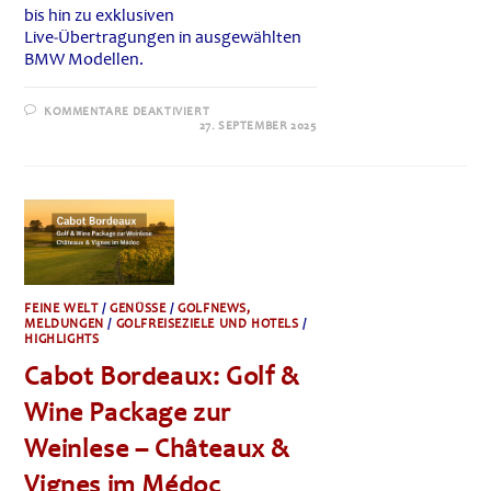
bis hin zu exklusiven
Live‑Übertragungen in ausgewählten
BMW Modellen.
FÜR
KOMMENTARE DEAKTIVIERT
RYDER
27. SEPTEMBER 2025
CUP
2025:
BMW
ALS
WORLDWIDE
PARTNER
–
SHUTTLE-
FLOTTE,
NEUE
KLASSE
IX3
FEINE WELT
/
GENÜSSE
/
GOLFNEWS,
&
FAN‑ERLEBNIS
MELDUNGEN
/
GOLFREISEZIELE UND HOTELS
/
IN
HIGHLIGHTS
NEW
YORK
Cabot Bordeaux: Golf &
Wine Package zur
Weinlese – Châteaux &
Vignes im Médoc