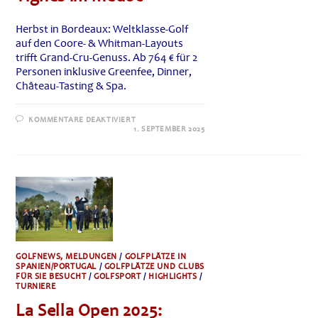
Herbst in Bordeaux: Weltklasse-Golf
auf den Coore- & Whitman-Layouts
trifft Grand-Cru-Genuss. Ab 764 € für 2
Personen inklusive Greenfee, Dinner,
Château-Tasting & Spa.
FÜR
KOMMENTARE DEAKTIVIERT
CABOT
1. SEPTEMBER 2025
BORDEAUX:
GOLF
&
WINE
PACKAGE
ZUR
WEINLESE
–
CHÂTEAUX
&
VIGNES
IM
MÉDOC
GOLFNEWS, MELDUNGEN
/
GOLFPLÄTZE IN
SPANIEN/PORTUGAL
/
GOLFPLÄTZE UND CLUBS
FÜR SIE BESUCHT
/
GOLFSPORT
/
HIGHLIGHTS
/
TURNIERE
La Sella Open 2025: