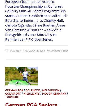
European Tour mit der Aramco
Houston Championship im Golfcrest
Country Club. Auf dem Programm: ein
starkes Feld mit zahlreichen Golf Saudi-
Botschafterinnen – u. a. Charley Hull,
Carlota Ciganda, Céline Boutier, Anne
Van Dam und Alison Lee – sowie ein
Preisgeldtopf von 2 Mio. US-$ im
Rahmen der PIF Global Series.
FÜR
KOMMENTARE DEAKTIVIERT
30. AUGUST 2025
ARAMCO
HOUSTON
CHAMPIONSHIP:
WELTKLASSESPIELERINNEN
BRINGEN
DIE
PIF
GLOBAL
SERIES
NACH
TEXAS
LADIES
EUROPEAN
GERMAN PGA
/
GOLFNEWS, MELDUNGEN
/
TOUR
GOLFSPORT
/
HIGHLIGHTS
/
PGA OF GERMANY
/
·
TURNIERE
PIF
GLOBAL
German PGA Seniors
SERIES