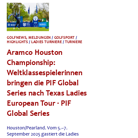
OLAZÁBAL
BEGRÜSST D
IE L
ET-S
TARS I
N D
ÉNIA
GOLFNEWS, MELDUNGEN
/
GOLFSPORT
/
HIGHLIGHTS
/
LADIES TURNIERE
/
TURNIERE
Aramco Houston
Championship:
Weltklassespielerinnen
bringen die PIF Global
Series nach Texas Ladies
European Tour · PIF
Global Series
Houston/Pearland. Vom 5.–7.
September 2025 gastiert die Ladies