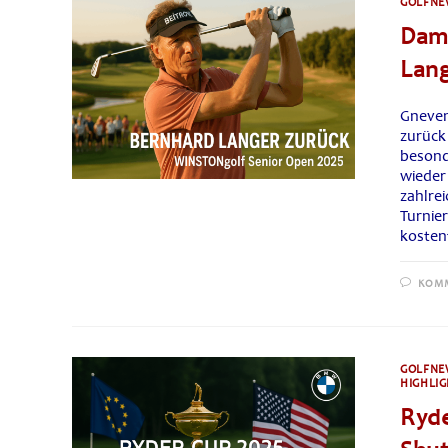
GOLFNE
Dam
Lang
Gneven
zurück
besond
wieder
zahlre
Turnie
kosten
KOMM
GOLFNE
HIGHLIG
Ryde