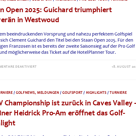
TROTZ
UMZUG:
n Open 2025: Guichard triumphiert
VAHLENKAMP
FEIERT
ERSTEN
verän in Westwoud
SAISONSIEG
nem beeindruckenden Vorsprung und nahezu perfektem Golfspiel
 sich Clement Guichard den Titel bei den Staan Open 2025. Für den
igen Franzosen ist es bereits der zweite Saisonsieg auf der Pro Golf
und möglicherweise das Ticket auf die HotelPlanner Tour.
FÜR
ENTARE DEAKTIVIERT
18. AUGUST 20
STAAN
OPEN
2025:
GUICHARD
TRIUMPHIERT
SOUVERÄN
RNIERE
/
GOLFNEWS, MELDUNGEN
/
GOLFSPORT
/
HIGHLIGHTS
/
TURNIERE
IN
WESTWOUD
Championship ist zurück in Caves Valley 
ner Heidrick Pro-Am eröffnet das Golf-
light