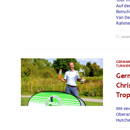
Tour m
Auf de
Botscha
Van Dam
Rahmen
KOMM
GERMAN
TURNIE
Germ
Chri
Tro
Mit ein
Oberam
Hutche