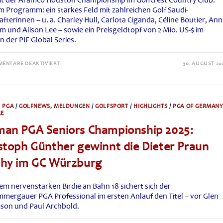
it der Aramco Houston Championship im Golfcrest Country Club.
m Programm: ein starkes Feld mit zahlreichen Golf Saudi-
fterinnen – u. a. Charley Hull, Carlota Ciganda, Céline Boutier, An
 und Alison Lee – sowie ein Preisgeldtopf von 2 Mio. US-$ im
 der PIF Global Series.
FÜR
ENTARE DEAKTIVIERT
30. AUGUST 20
ARAMCO
HOUSTON
CHAMPIONSHIP:
WELTKLASSESPIELERINNEN
BRINGEN
DIE
 PGA
/
GOLFNEWS, MELDUNGEN
/
GOLFSPORT
/
HIGHLIGHTS
/
PGA OF GERMAN
PIF
RE
GLOBAL
SERIES
an PGA Seniors Championship 2025:
NACH
TEXAS
LADIES
stoph Günther gewinnt die Dieter Praun
EUROPEAN
TOUR
phy im GC Würzburg
·
PIF
GLOBAL
SERIES
em nervenstarken Birdie an Bahn 18 sichert sich der
mergauer PGA Professional im ersten Anlauf den Titel – vor Glen
son und Paul Archbold.