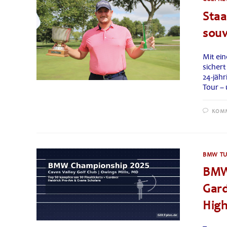
Staa
sou
Mit ei
sichert
24-jähr
Tour – 
KOMM
BMW TU
BMW 
Gard
High