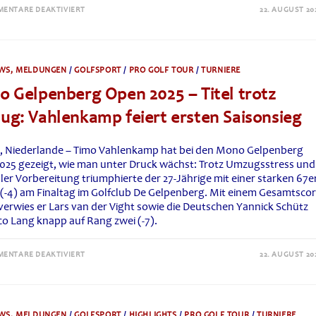
FÜR
ENTARE DEAKTIVIERT
22. AUGUST 20
GERMAN
PGA
SENIORS
CHAMPIONSHIP
2025:
CHRISTOPH
WS, MELDUNGEN
/
GOLFSPORT
/
PRO GOLF TOUR
/
TURNIERE
GÜNTHER
GEWINNT
 Gelpenberg Open 2025 – Titel trotz
DIE
DIETER
PRAUN
g: Vahlenkamp feiert ersten Saisonsieg
TROPHY
IM
GC
WÜRZBURG
, Niederlande – Timo Vahlenkamp hat bei den Mono Gelpenberg
025 gezeigt, wie man unter Druck wächst: Trotz Umzugsstress und
ler Vorbereitung triumphierte der 27-Jährige mit einer starken 67e
(-4) am Finaltag im Golfclub De Gelpenberg. Mit einem Gesamtsco
 verwies er Lars van der Vight sowie die Deutschen Yannick Schütz
co Lang knapp auf Rang zwei (-7).
FÜR
ENTARE DEAKTIVIERT
22. AUGUST 20
MONO
GELPENBERG
OPEN
2025
–
TITEL
WS, MELDUNGEN
/
GOLFSPORT
/
HIGHLIGHTS
/
PRO GOLF TOUR
/
TURNIERE