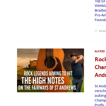
Top 50
Weltkla
Bradle
Pro-Am
Foundat
KOMM
ALFRED 
Rock
Cham
And
St And
versch
außerg
Champi
Profis