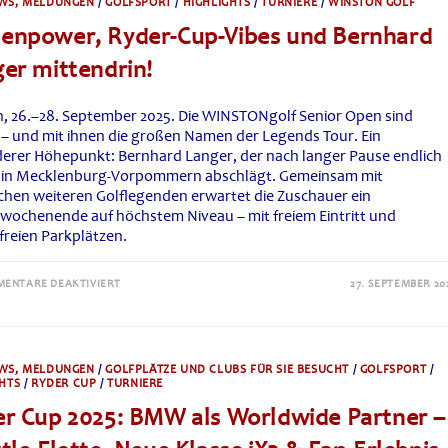
WS, MELDUNGEN
/
GOLFSPORT
/
HIGHLIGHTS
/
TURNIERE
/
WINSTON GOLF
2025
enpower, Ryder-Cup-Vibes und Bernhard
er mittendrin!
, 26.–28. September 2025. Die WINSTONgolf Senior Open sind
 – und mit ihnen die großen Namen der Legends Tour. Ein
erer Höhepunkt: Bernhard Langer, der nach langer Pause endlich
 in Mecklenburg-Vorpommern abschlägt. Gemeinsam mit
ichen weiteren Golflegenden erwartet die Zuschauer ein
rwochenende auf höchstem Niveau – mit freiem Eintritt und
freien Parkplätzen.
FÜR
ENTARE DEAKTIVIERT
27. SEPTEMBER 20
DAMENPOWER,
RYDER-
CUP-
VIBES
UND
BERNHARD
WS, MELDUNGEN
/
GOLFPLÄTZE UND CLUBS FÜR SIE BESUCHT
/
GOLFSPORT
/
LANGER
HTS
/
RYDER CUP
/
TURNIERE
MITTENDRIN!
r Cup 2025: BMW als Worldwide Partner –