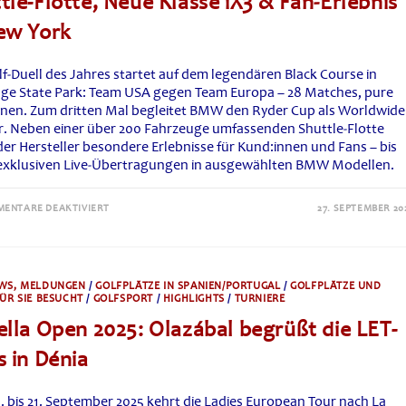
tle-Flotte, Neue Klasse iX3 & Fan‑Erlebnis
ew York
f‑Duell des Jahres startet auf dem legendären Black Course in
ge State Park: Team USA gegen Team Europa – 28 Matches, pure
nen. Zum dritten Mal begleitet BMW den Ryder Cup als Worldwide
r. Neben einer über 200 Fahrzeuge umfassenden Shuttle‑Flotte
der Hersteller besondere Erlebnisse für Kund:innen und Fans – bis
 exklusiven Live‑Übertragungen in ausgewählten BMW Modellen.
FÜR
ENTARE DEAKTIVIERT
27. SEPTEMBER 20
RYDER
CUP
2025:
BMW
ALS
WORLDWIDE
WS, MELDUNGEN
/
GOLFPLÄTZE IN SPANIEN/PORTUGAL
/
GOLFPLÄTZE UND
PARTNER
ÜR SIE BESUCHT
/
GOLFSPORT
/
HIGHLIGHTS
/
TURNIERE
–
SHUTTLE-
ella Open 2025: Olazábal begrüßt die LET-
FLOTTE,
NEUE
KLASSE
s in Dénia
IX3
&
FAN‑ERLEBNIS
IN
. bis 21. September 2025 kehrt die Ladies European Tour nach La