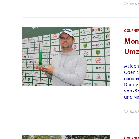
KOMM
GOLFNE
Mono
Umzu
Aalden
Open 2
minima
Runde 
von -8
und Ni
KOMM
GOLFNE