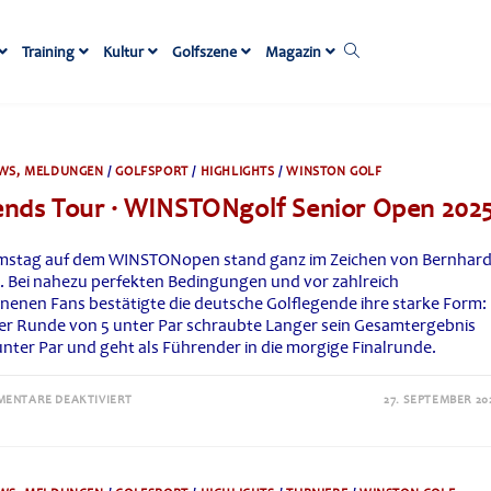
Website-
Training
Kultur
Golfszene
Magazin
Suche
umschalten
WS, MELDUNGEN
/
GOLFSPORT
/
HIGHLIGHTS
/
WINSTON GOLF
nds Tour · WINSTONgolf Senior Open 202
mstag auf dem WINSTONopen stand ganz im Zeichen von Bernhar
. Bei nahezu perfekten Bedingungen und vor zahlreich
enenen Fans bestätigte die deutsche Golflegende ihre starke Form:
ner Runde von 5 unter Par schraubte Langer sein Gesamtergebnis
unter Par und geht als Führender in die morgige Finalrunde.
FÜR
ENTARE DEAKTIVIERT
27. SEPTEMBER 20
LEGENDS
TOUR
·
WINSTONGOLF
SENIOR
OPEN