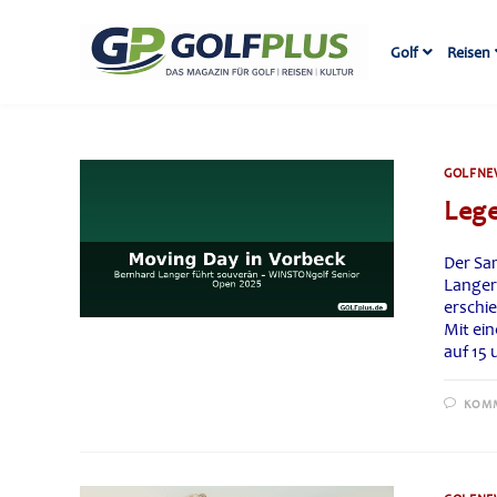
Zum
Inhalt
Golf
Reisen
springen
GOLFNE
Lege
Der Sa
Langer
erschi
Mit ei
auf 15 
KOMM