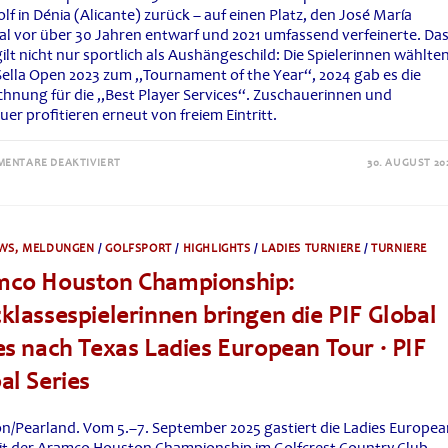
NEW
olf in Dénia (Alicante) zurück – auf einen Platz, den José María
YORK
al vor über 30 Jahren entwarf und 2021 umfassend verfeinerte. Da
ilt nicht nur sportlich als Aushängeschild: Die Spielerinnen wählte
 Sella Open 2023 zum „Tournament of the Year“, 2024 gab es die
chnung für die „Best Player Services“. Zuschauerinnen und
er profitieren erneut von freiem Eintritt.
FÜR
ENTARE DEAKTIVIERT
30. AUGUST 20
LA
SELLA
OPEN
2025:
OLAZÁBAL
BEGRÜSST D
WS, MELDUNGEN
/
GOLFSPORT
/
HIGHLIGHTS
/
LADIES TURNIERE
/
TURNIERE
IE L
ET-S
mco Houston Championship:
TARS I
N D
ÉNIA
klassespielerinnen bringen die PIF Global
es nach Texas Ladies European Tour · PIF
al Series
n/Pearland. Vom 5.–7. September 2025 gastiert die Ladies Europe