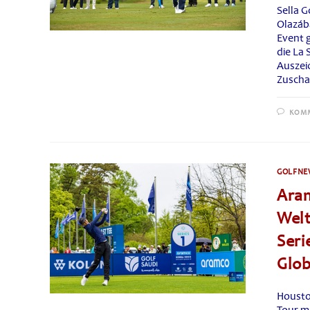
Sella G
Olazáb
Event g
die La
Auszei
Zuschau
KOMM
GOLFNE
Ara
Welt
Seri
Glob
Housto