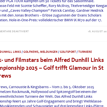
 der PGA TOUR kämpfen um 30 Tickets für das Saisonfinale.
sse-Feld mit Scottie Scheffler, Rory McIlroy, Titelverteidiger Keega
y und „Caves-Valley-Champion“ Patrick Cantlay. Gardner Heidrick
 mit den Jonas Brothers – Erlöse zugunsten der Evans Scholars
ion. Hole-in-One-Preis: vollelektrischer BMW iX M70 auf der 17.
FÜR
ENTARE DEAKTIVIERT
16. AUGUST 20
BMW
CHAMPIONSHIP
IST
ZURÜCK
IN
CAVES
DUNHILL LINKS
/
GOLFNEWS, MELDUNGEN
/
GOLFSPORT
/
TURNIERE
VALLEY
–
- und Filmstars beim Alfred Dunhill Links
GARDNER
HEIDRICK
PRO-
pionship 2025 – Golf trifft Glamour in St
AM
ERÖFFNET
rews
DAS
GOLF-
HIGHLIGHT
rews, Carnoustie & Kingsbarns – Vom 2. bis 5. Oktober 2025
melzen Rockmusik, Hollywood und Spitzengolf bei einem der
ewöhnlichsten Turniere der Welt. Das Alfred Dunhill Links
onship feiert 40 Jahre Golf-Engagement und bringt Weltklasse-
, Musiklegenden und Schauspieler auf drei legendäre Links-Plätze.