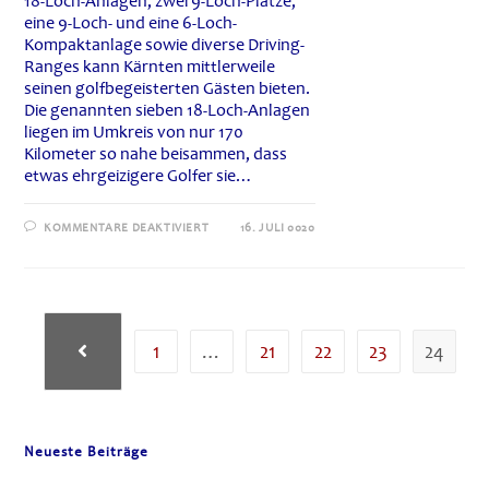
18-Loch-Anlagen, zwei 9-Loch-Plätze,
eine 9-Loch- und eine 6-Loch-
Kompaktanlage sowie diverse Driving-
Ranges kann Kärnten mittlerweile
seinen golfbegeisterten Gästen bieten.
Die genannten sieben 18-Loch-Anlagen
liegen im Umkreis von nur 170
Kilometer so nahe beisammen, dass
etwas ehrgeizigere Golfer sie…
FÜR
KOMMENTARE DEAKTIVIERT
16. JULI 0020
WARUM
NICHT
MAL
GOLFEN
IN
KÄRNTEN
1
…
21
22
23
24
Zur vorherigen Seite
Neueste Beiträge