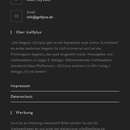
Email:
Opens
info@golfplus.de
in
your
Über Golfplus
application
„Das Magazin GOLFplus gibt es seit September 1996 online. Es entstand
als erstes deutsches Magazin für Golf im Internet und hat das
Printmagazin abgelöst, das 1998 eingestellt wurde. Herausgeber und
Chefredakteur ist Jürgen E. Metzger, Stellvertretender Chefredakteur
(beratend) Klaus Pfeffermann. GOLFplus erscheint im MSV-Verlag J.
Metzger, 87778 Stetten“.
Impressum
Datenschutz
Werbung
Sind Sie an Werbung interessiert? Bitte wenden Sie sich für
Werbeanfragen an uns unter der Mailadresse info@golfplus.de