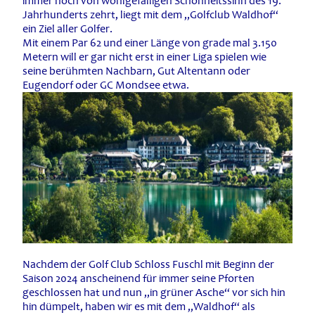
immer noch von wohlgefälligen Schönheitssinn des 19.
Jahrhunderts zehrt, liegt mit dem „Golfclub Waldhof“
ein Ziel aller Golfer.
Mit einem Par 62 und einer Länge von grade mal 3.150
Metern will er gar nicht erst in einer Liga spielen wie
seine berühmten Nachbarn, Gut Altentann oder
Eugendorf oder GC Mondsee etwa.
Nachdem der Golf Club Schloss Fuschl mit Beginn der
Saison 2024 anscheinend für immer seine Pforten
geschlossen hat und nun „in grüner Asche“ vor sich hin
hin dümpelt, haben wir es mit dem „Waldhof“ als