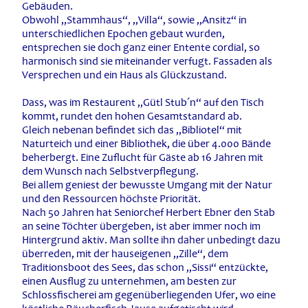
Gebäuden.
Obwohl „Stammhaus“, „Villa“, sowie „Ansitz“ in
unterschiedlichen Epochen gebaut wurden,
entsprechen sie doch ganz einer Entente cordial, so
harmonisch sind sie miteinander verfugt. Fassaden als
Versprechen und ein Haus als Glückzustand.
Dass, was im Restaurent „Gütl Stub´n“ auf den Tisch
kommt, rundet den hohen Gesamtstandard ab.
Gleich nebenan befindet sich das „Bibliotel“ mit
Naturteich und einer Bibliothek, die über 4.000 Bände
beherbergt. Eine Zuflucht für Gäste ab 16 Jahren mit
dem Wunsch nach Selbstverpflegung.
Bei allem geniest der bewusste Umgang mit der Natur
und den Ressourcen höchste Priorität.
Nach 50 Jahren hat Seniorchef Herbert Ebner den Stab
an seine Töchter übergeben, ist aber immer noch im
Hintergrund aktiv. Man sollte ihn daher unbedingt dazu
überreden, mit der hauseigenen „Zille“, dem
Traditionsboot des Sees, das schon „Sissi“ entzückte,
einen Ausflug zu unternehmen, am besten zur
Schlossfischerei am gegenüberliegenden Ufer, wo eine