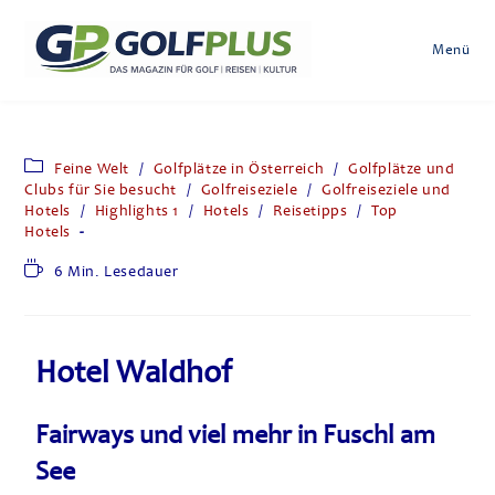
Menü
Feine Welt
/
Golfplätze in Österreich
/
Golfplätze und
Clubs für Sie besucht
/
Golfreiseziele
/
Golfreiseziele und
Hotels
/
Highlights 1
/
Hotels
/
Reisetipps
/
Top
Hotels
6 Min. Lesedauer
Hotel Waldhof
Fairways und viel mehr in Fuschl am
See