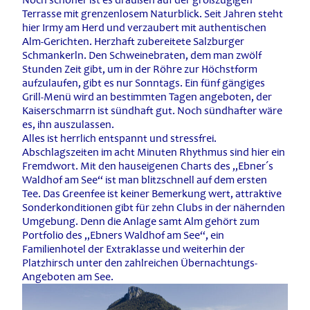
Terrasse mit grenzenlosem Naturblick. Seit Jahren steht
hier Irmy am Herd und verzaubert mit authentischen
Alm-Gerichten. Herzhaft zubereitete Salzburger
Schmankerln. Den Schweinebraten, dem man zwölf
Stunden Zeit gibt, um in der Röhre zur Höchstform
aufzulaufen, gibt es nur Sonntags. Ein fünf gängiges
Grill-Menü wird an bestimmten Tagen angeboten, der
Kaiserschmarrn ist sündhaft gut. Noch sündhafter wäre
es, ihn auszulassen.
Alles ist herrlich entspannt und stressfrei.
Abschlagszeiten im acht Minuten Rhythmus sind hier ein
Fremdwort. Mit den hauseigenen Charts des „Ebner´s
Waldhof am See“ ist man blitzschnell auf dem ersten
Tee. Das Greenfee ist keiner Bemerkung wert, attraktive
Sonderkonditionen gibt für zehn Clubs in der nähernden
Umgebung. Denn die Anlage samt Alm gehört zum
Portfolio des „Ebners Waldhof am See“, ein
Familienhotel der Extraklasse und weiterhin der
Platzhirsch unter den zahlreichen Übernachtungs-
Angeboten am See.