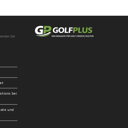
wenden Sie
et
otions bei
mate und