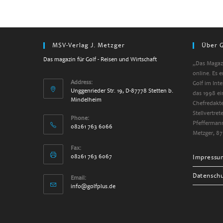
MSV-Verlag J. Metzger
Über G
Das magazin für Golf - Reisen und Wirtschaft
„Das Magazi
online. Es 
Address:
Golf im Int
Unggenrieder Str. 19, D-87778 Stetten b.
das 1998 ei
Mindelheim
Chefredakte
Stellvertre
Phone:
Pfeffermann
08261 763 6066
Metzger, 87
Fax:
08261 763 6067
Impressu
Datensch
Email:
info@golfplus.de