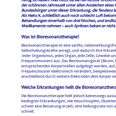
heftig zu niesen. Was nutzt da die herrlichste 18-Loch
der schönsten Jahreszeit unter allen Anzeichen eines 
Bundesbürger unter dieser Erkrankung, die Tendenz is
Als Heinz K. schließlich auch noch schlecht Luft bekom
Behandlungen innerhalb von drei Wochen, und endlich 
Medikamente nehmen – auch Spritzen bekam er nicht.
Was ist Bioresonanztherapie?
Bioresonanztherapie ist eine sanfte, nebenwirkungsfr
Selbstheilungskräfte anregt, und dadurch Ihre Erkrank
Jeder Organismus, jedes Organ, jede Zelle, Gewebe un
Frequenzmustern aus. Das Bioresonanzgerät (Bicom, F
entsprechenden Körperstellen aufgelegt werden, auf, u
Frequenzmuster elektronisch verändert, beispielsweis
anschließend durch weitere Elektroden dem Körper wi
Welche Erkrankungen heilt die Bioresonanzther
Die Bioresonanztherapie heilt jedoch keineswegs ausschl
bedingten Erkrankungen, wie Heuschnupfen, Ekzemen,
schwer eine Besserung erzielt, eine Heilungsrate von 
schnell.