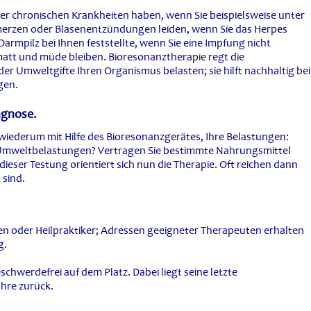
der chronischen Krankheiten haben, wenn Sie beispielsweise unter
erzen oder Blasenentzündungen leiden, wenn Sie das Herpes
rmpilz bei Ihnen feststellte, wenn Sie eine Impfung nicht
matt und müde bleiben. Bioresonanztherapie regt die
 Umweltgifte Ihren Organismus belasten; sie hilft nachhaltig bei
gen.
agnose.
, wiederum mit Hilfe des Bioresonanzgerätes, Ihre Belastungen:
er Umweltbelastungen? Vertragen Sie bestimmte Nahrungsmittel
ieser Testung orientiert sich nun die Therapie. Oft reichen dann
 sind.
en oder Heilpraktiker; Adressen geeigneter Therapeuten erhalten
g.
schwerdefrei auf dem Platz. Dabei liegt seine letzte
ahre zurück.