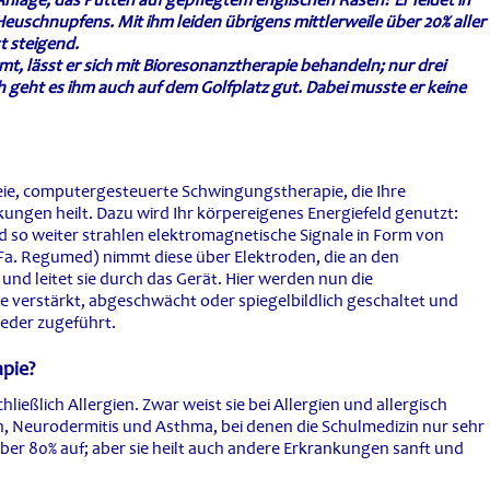
-Anlage, das Putten auf gepflegtem englischen Rasen? Er leidet in
Heuschnupfens. Mit ihm leiden übrigens mittlerweile über 20% aller
t steigend.
mt, lässt er sich mit Bioresonanztherapie behandeln; nur drei
geht es ihm auch auf dem Golfplatz gut. Dabei musste er keine
eie, computergesteuerte Schwingungstherapie, die Ihre
ungen heilt. Dazu wird Ihr körpereigenes Energiefeld genutzt:
d so weiter strahlen elektromagnetische Signale in Form von
a. Regumed) nimmt diese über Elektroden, die an den
nd leitet sie durch das Gerät. Hier werden nun die
e verstärkt, abgeschwächt oder spiegelbildlich geschaltet und
eder zugeführt.
apie?
ießlich Allergien. Zwar weist sie bei Allergien und allergisch
 Neurodermitis und Asthma, bei denen die Schulmedizin nur sehr
über 80% auf; aber sie heilt auch andere Erkrankungen sanft und