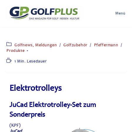
Menü
Golfnews, Meldungen
/
Golfzubehör
/
Pfeffermann
/
Produkte
1 Min. Lesedauer
Elektrotrolleys
JuCad Elektrotrolley-Set zum
Sonderpreis
(KPF)
JuCad