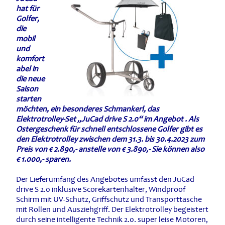
hat für
Golfer,
die
mobil
und
komfort
abel in
die neue
Saison
starten
möchten, ein besonderes Schmankerl, das
Elektrotrolley-Set „JuCad drive S 2.0“ im Angebot . Als
Ostergeschenk für schnell entschlossene Golfer gibt es
den Elektrotrolley zwischen dem 31.3. bis 30.4.2023 zum
Preis von € 2.890,- anstelle von € 3.890,- Sie können also
€ 1.000,- sparen.
Der Lieferumfang des Angebotes umfasst den JuCad
drive S 2.0 inklusive Scorekartenhalter, Windproof
Schirm mit UV-Schutz, Griffschutz und Transporttasche
mit Rollen und Ausziehgriff. Der Elektrotrolley begeistert
durch seine intelligente Technik 2.0. super leise Motoren,