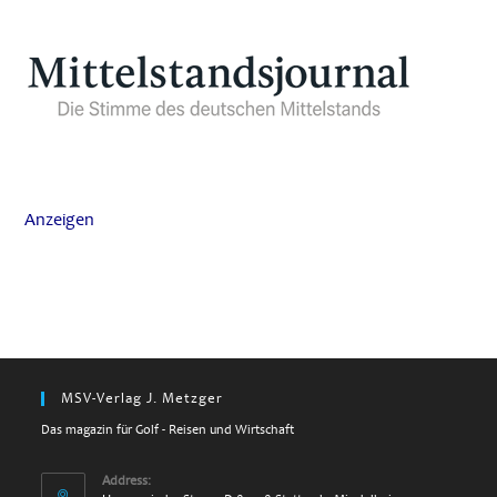
Anzeigen
MSV-Verlag J. Metzger
Das magazin für Golf - Reisen und Wirtschaft
Address: