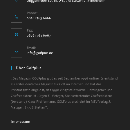
Unggenrieder Str. 19, D-87778 Stetten b. Mindelheim
Phone:
08261 763 6066
Fax:
08261 763 6067
Email:
info@golfplus.de
Über Golfplus
„Das Magazin GOLFplus gibt es seit September 1996 online. Es entstand
als erstes deutsches Magazin für Golf im Internet und hat das
Printmagazin abgelöst, das 1998 eingestellt wurde. Herausgeber und
Chefredakteur ist Jürgen E. Metzger, Stellvertretender Chefredakteur
(beratend) Klaus Pfeffermann. GOLFplus erscheint im MSV-Verlag J.
Metzger, 87778 Stetten“.
Impressum