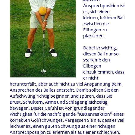
Ansprechposition ist
es, sich einen
kleinen, leichten Ball
zwischen die
Ellbogen zu
platzieren.
Dabei ist wichtig,
diesen Ball nur so
stark mit den
Ellbogen
einzuklemmen, dass
er nicht
herunterfällt, aber auch nicht zu viel Anspannung beim
Ansprechen des Balles entsteht. Damit sollten Sie den
Aufschwung richtig beginnen und spüren, dass Sie
Brust, Schultern, Arme und Schläger gleichzeitig
bewegen. Dieses Gefühl ist von grundlegender
Wichtigkeit für die nachfolgende “Kettenreaktion” eines
korrekten Golfschwunges. Vergessen Sie nie, dass es viel
leichter ist, einen guten Schwung aus einer richtigen
Ansprechposition zu erlernen als aus einer schlechten.