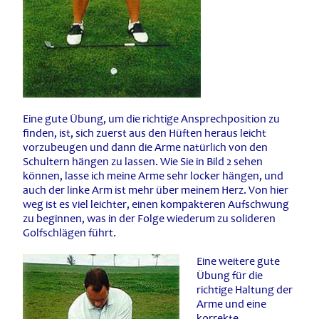
Eine gute Übung, um die richtige Ansprechposition zu
finden, ist, sich zuerst aus den Hüften heraus leicht
vorzubeugen und dann die Arme natürlich von den
Schultern hängen zu lassen. Wie Sie in Bild 2 sehen
können, lasse ich meine Arme sehr locker hängen, und
auch der linke Arm ist mehr über meinem Herz. Von hier
weg ist es viel leichter, einen kompakteren Aufschwung
zu beginnen, was in der Folge wiederum zu solideren
Golfschlägen führt.
Eine weitere gute
Übung für die
richtige Haltung der
Arme und eine
korrekte