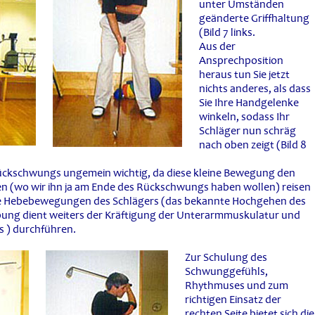
unter Umständen
geänderte Griffhaltung
(Bild 7 links.
Aus der
Ansprechposition
heraus tun Sie jetzt
nichts anderes, als dass
Sie Ihre Handgelenke
winkeln, sodass Ihr
Schläger nun schräg
nach oben zeigt (Bild 8
ückschwungs ungemein wichtig, da diese kleine Bewegung den
en (wo wir ihn ja am Ende des Rückschwungs haben wollen) reisen
aige Hebebewegungen des Schlägers (das bekannte Hochgehen des
ung dient weiters der Kräftigung der Unterarmmuskulatur und
s ) durchführen.
Zur Schulung des
Schwunggefühls,
Rhythmuses und zum
richtigen Einsatz der
rechten Seite bietet sich die