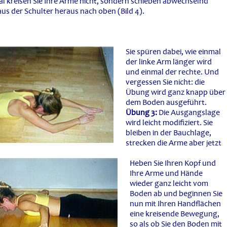
l kreisen Sie Ihre Arme nicht, sondern schieben abwechselnd
aus der Schulter heraus nach oben (Bild 4).
Sie spüren dabei, wie einmal
der linke Arm länger wird
und einmal der rechte. Und
vergessen Sie nicht: die
Übung wird ganz knapp über
dem Boden ausgeführt.
Übung 3:
Die Ausgangslage
wird leicht modifiziert. Sie
bleiben in der Bauchlage,
strecken die Arme aber jetzt
Heben Sie Ihren Kopf und
Ihre Arme und Hände
wieder ganz leicht vom
Boden ab und beginnen Sie
nun mit Ihren Handflächen
eine kreisende Bewegung,
so als ob Sie den Boden mit