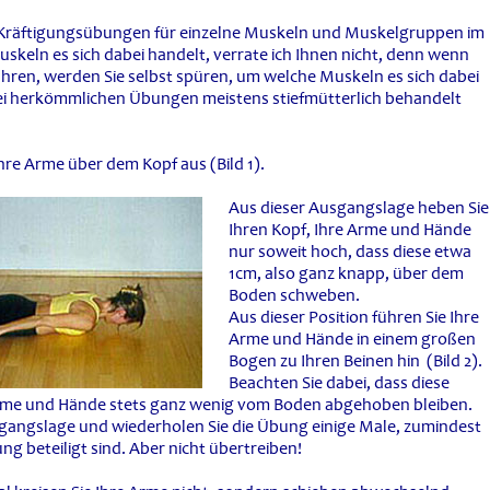
 Kräftigungsübungen für einzelne Muskeln und Muskelgruppen im
skeln es sich dabei handelt, verrate ich Ihnen nicht, denn wenn
hren, werden Sie selbst spüren, um welche Muskeln es sich dabei
e bei herkömmlichen Übungen meistens stiefmütterlich behandelt
hre Arme über dem Kopf aus (Bild 1).
Aus dieser Ausgangslage heben Sie
Ihren Kopf, Ihre Arme und Hände
nur soweit hoch, dass diese etwa
1cm, also ganz knapp, über dem
Boden schweben.
Aus dieser Position führen Sie Ihre
Arme und Hände in einem großen
Bogen zu Ihren Beinen hin (Bild 2).
Beachten Sie dabei, dass diese
Arme und Hände stets ganz wenig vom Boden abgehoben bleiben.
sgangslage und wiederholen Sie die Übung einige Male, zumindest
ng beteiligt sind. Aber nicht übertreiben!