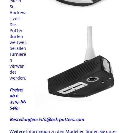
elle in
St.
Andrew
s vor!
Die
Putter
dürfen
weltweit
bei allen
Turniere
n
verwen
det
werden.
Preise:
ab €
350,- bis
549,-
Bestellungen: info@esk-putters.com
Weitere Information zu den Modellen finden Sie unter