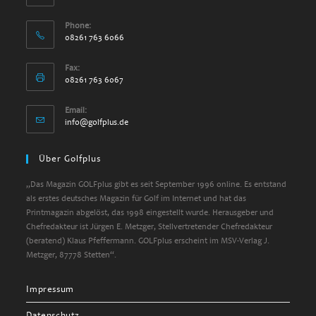
Phone:
08261 763 6066
Fax:
08261 763 6067
Email:
info@golfplus.de
Über Golfplus
„Das Magazin GOLFplus gibt es seit September 1996 online. Es entstand
als erstes deutsches Magazin für Golf im Internet und hat das
Printmagazin abgelöst, das 1998 eingestellt wurde. Herausgeber und
Chefredakteur ist Jürgen E. Metzger, Stellvertretender Chefredakteur
(beratend) Klaus Pfeffermann. GOLFplus erscheint im MSV-Verlag J.
Metzger, 87778 Stetten“.
Impressum
Datenschutz