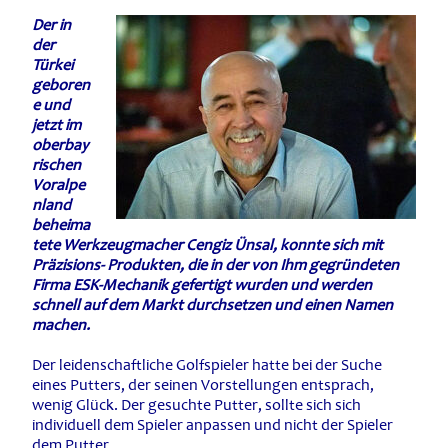
Der in
der
Türkei
geboren
e und
jetzt im
oberbay
rischen
Voralpe
nland
beheima
tete Werkzeugmacher Cengiz Ünsal, konnte sich mit
Präzisions- Produkten, die in der von Ihm gegründeten
Firma ESK-Mechanik gefertigt wurden und werden
schnell auf dem Markt durchsetzen und einen Namen
machen.
Der leidenschaftliche Golfspieler hatte bei der Suche
eines Putters, der seinen Vorstellungen entsprach,
wenig Glück. Der gesuchte Putter, sollte sich sich
individuell dem Spieler anpassen und nicht der Spieler
dem Putter.