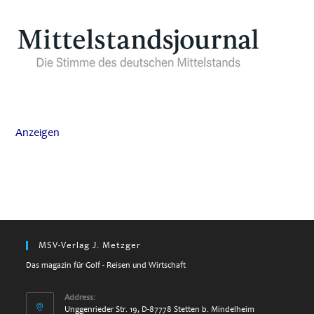
Anzeigen
MSV-Verlag J. Metzger
Das magazin für Golf - Reisen und Wirtschaft
Address:
Unggenrieder Str. 19, D-87778 Stetten b. Mindelheim