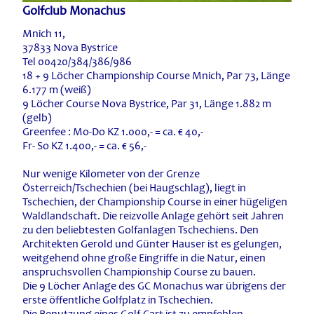
Golfclub Monachus
Mnich 11,
37833 Nova Bystrice
Tel 00420/384/386/986
18 + 9 Löcher Championship Course Mnich, Par 73, Länge
6.177 m (weiß)
9 Löcher Course Nova Bystrice, Par 31, Länge 1.882 m
(gelb)
Greenfee : Mo-Do KZ 1.000,- = ca. € 40,-
Fr- So KZ 1.400,- = ca. € 56,-
Nur wenige Kilometer von der Grenze
Österreich/Tschechien (bei Haugschlag), liegt in
Tschechien, der Championship Course in einer hügeligen
Waldlandschaft. Die reizvolle Anlage gehört seit Jahren
zu den beliebtesten Golfanlagen Tschechiens. Den
Architekten Gerold und Günter Hauser ist es gelungen,
weitgehend ohne große Eingriffe in die Natur, einen
anspruchsvollen Championship Course zu bauen.
Die 9 Löcher Anlage des GC Monachus war übrigens der
erste öffentliche Golfplatz in Tschechien.
Die Benutzung eines Golf-Cart ist zu empfehlen.