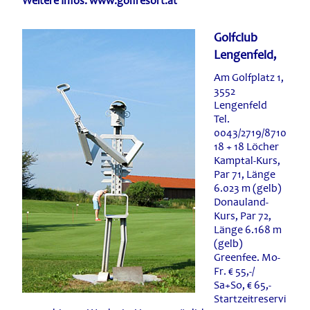
Weitere Infos: www.golfresort.at
Golfclub
Lengenfeld,
Am Golfplatz 1,
3552
Lengenfeld
Tel.
0043/2719/8710
18 + 18 Löcher
Kamptal-Kurs,
Par 71, Länge
6.023 m (gelb)
Donauland-
Kurs, Par 72,
Länge 6.168 m
(gelb)
Greenfee. Mo-
Fr. € 55,-/
Sa+So, € 65,-
Startzeitreservi