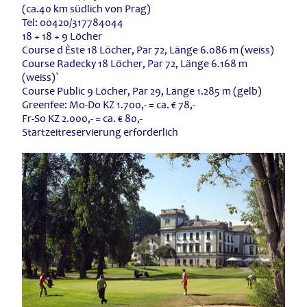
(ca.40 km südlich von Prag)
Tel: 00420/317784044
18 + 18 + 9 Löcher
Course d Èste 18 Löcher, Par 72, Länge 6.086 m (weiss)
Course Radecky 18 Löcher, Par 72, Länge 6.168 m
(weiss)`
Course Public 9 Löcher, Par 29, Länge 1.285 m (gelb)
Greenfee: Mo-Do KZ 1.700,- = ca. € 78,-
Fr-So KZ 2.000,- = ca. € 80,-
Startzeitreservierung erforderlich