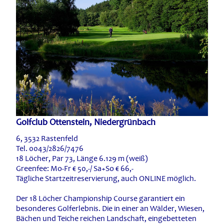
Golfclub Ottenstein, Niedergrünbach
6, 3532 Rastenfeld
Tel. 0043/2826/7476
18 Löcher, Par 73, Länge 6.129 m (weiß)
Greenfee: Mo-Fr € 50,-/ Sa+So € 66,-
Tägliche Startzeitreservierung, auch ONLINE möglich.
Der 18 Löcher Championship Course garantiert ein
besonderes Golferlebnis. Die in einer an Wälder, Wiesen,
Bächen und Teiche reichen Landschaft, eingebetteten