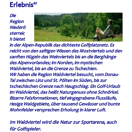
Erlebnis“
Die
Region
Niederö
sterreic
h bietet
in der Alpen-Republik das dichteste Golfplatznetz. Es
reicht von den saftigen Wiesen des Mostviertels und den
sanften Hügeln des Weinviertels bis an die Berghänge
des Alpenvorlandes; im Norden, im mystischen
Waldviertel, bis an die Grenze zu Tschechien.
Wir haben die Region Waldviertel besucht, vom Donau-
Tal zwischen Linz und St. Pölten im Süden, bis zur
tschechischen Grenze nach Haugschlag. Ein Golf-Urlaub
im Waldviertel, das heißt Naturgenuss ohne Schnörkel.
Bizarre Felsformationen, tief eingegrabene Flussläufe,
riesige Waldgebiete, über tausend Gewässer und bunte
Mohnfelder versprechen Erholung in klarer Luft.
Im Waldviertel wird die Natur zur Sportarena, auch
für Golfspieler.