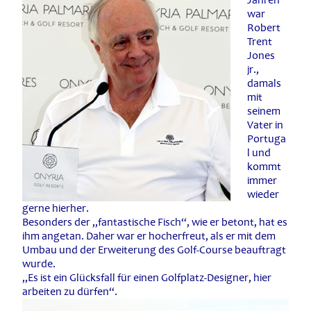
war
Robert
Trent
Jones
jr.,
damals
mit
seinem
Vater in
Portuga
l und
kommt
immer
wieder
gerne hierher.
Besonders der „fantastische Fisch“, wie er betont, hat es
ihm angetan. Daher war er hocherfreut, als er mit dem
Umbau und der Erweiterung des Golf-Course beauftragt
wurde.
„Es ist ein Glücksfall für einen Golfplatz-Designer, hier
arbeiten zu dürfen“.