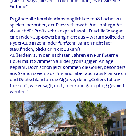
„Die Fairways ‚fließen’ in die Landschaft, es ist wie eine
Sinfonie“.
Es gäbe tolle Kombinationsmöglichkeiten 18 Löcher zu
spielen, betont er, der Platz sei sowohl für Hobbygolfer
als auch für Profis sehr anspruchsvoll. Er schließt sogar
eine Ryder-Cup-Bewerbung nicht aus – warum sollte der
Ryder-Cup in zehn oder fünfzehn Jahren nicht hier
stattfinden, blickt er in die Zukunft.
Außerdem ist in den nächsten Jahren ein Fünf-Sterne-
Hotel mit 172 Zimmern auf der großzügigen Anlage
geplant. Doch schon jetzt kommen die Golfer, besonders
aus Skandinavien, aus England, aber auch aus Frankreich
und Deutschland an die Algarve, denn „Golfers follow
the sun“, wie er sagt, und „hier kann ganzjährig gespielt
werden“.