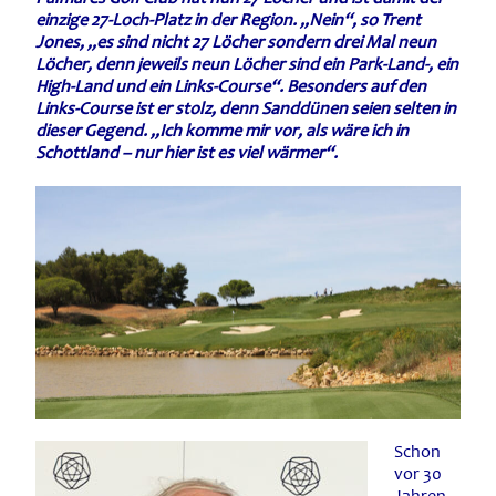
einzige 27-Loch-Platz in der Region. „Nein“, so Trent
Jones, „es sind nicht 27 Löcher sondern drei Mal neun
Löcher, denn jeweils neun Löcher sind ein Park-Land-, ein
High-Land und ein Links-Course“. Besonders auf den
Links-Course ist er stolz, denn Sanddünen seien selten in
dieser Gegend. „Ich komme mir vor, als wäre ich in
Schottland – nur hier ist es viel wärmer“.
Schon
vor 30
Jahren