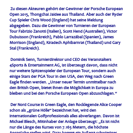
Zu diesen Akteuren gehört der Gewinner der Porsche European
Open 2015, Thongchai Jaidee aus Thailand. Aber auch der Ryder
Cup Spieler Chris Wood (England) hat seine Meldung
abgegeben. Dazu die Gewinner von Turnieren der European
Tour Fabrizio Zanotti (Italien), Scott Hend (Australien), Victor
Dubuisson (Frankreich), Pablo Larrazábal (Spanien), James
Morrison (England), Kiradech Aphibarnrat (Thailand) und Gary
Stal (Frankreich).
Dominik Senn, Turnierdirektor und CEO des Veranstalters
4Sports & Entertainment AG, ist überzeugt davon, dass nicht
nur weitere Spitzenspieler der European Tour, sondern auch
einige Stars der PGA Tour in den USA, den Weg nach Green
Eagle finden werden. „Unser neuer Termin unmittelbar nach
den British Open, bietet ihnen die Möglichkeit in Europa zu
bleiben und bei den Porsche European Open abzuschlagen.“
Der Nord Course in Green Eagle, den Rocklegende Alice Cooper
schon als „grüne Hölle“ bezeichnet hat, wird den
internationalen Golfprofessionals alles abverlangen. Davon ist
Michael Blesch, Mitinhaber der Anlage überzeugt: „Es ist nicht
nur die Länge des Kurses von 7.165 Metern, die höchste
Ansprüche stellen wird. Dazu kommt ein äußerst schwieriges