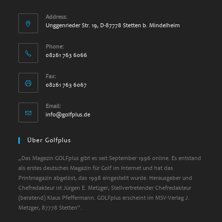
Address:
Unggenrieder Str. 19, D-87778 Stetten b. Mindelheim
Phone:
08261 763 6066
Fax:
08261 763 6067
Email:
info@golfplus.de
Über Golfplus
„Das Magazin GOLFplus gibt es seit September 1996 online. Es entstand
als erstes deutsches Magazin für Golf im Internet und hat das
Printmagazin abgelöst, das 1998 eingestellt wurde. Herausgeber und
Chefredakteur ist Jürgen E. Metzger, Stellvertretender Chefredakteur
(beratend) Klaus Pfeffermann. GOLFplus erscheint im MSV-Verlag J.
Metzger, 87778 Stetten“.