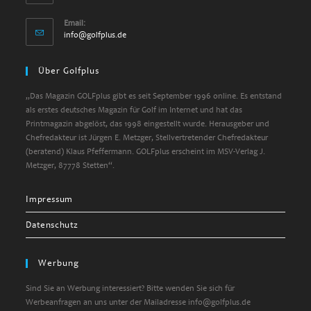
Email:
Opens
info@golfplus.de
in
your
Über Golfplus
application
„Das Magazin GOLFplus gibt es seit September 1996 online. Es entstand
als erstes deutsches Magazin für Golf im Internet und hat das
Printmagazin abgelöst, das 1998 eingestellt wurde. Herausgeber und
Chefredakteur ist Jürgen E. Metzger, Stellvertretender Chefredakteur
(beratend) Klaus Pfeffermann. GOLFplus erscheint im MSV-Verlag J.
Metzger, 87778 Stetten“.
Impressum
Datenschutz
Werbung
Sind Sie an Werbung interessiert? Bitte wenden Sie sich für
Werbeanfragen an uns unter der Mailadresse info@golfplus.de