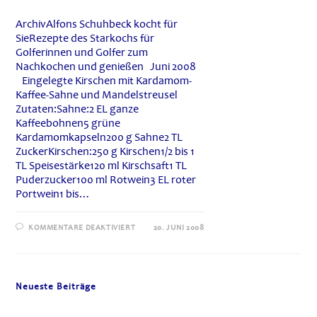
ArchivAlfons Schuhbeck kocht für
SieRezepte des Starkochs für
Golferinnen und Golfer zum
Nachkochen und genießen Juni 2008
Eingelegte Kirschen mit Kardamom-
Kaffee-Sahne und Mandelstreusel
Zutaten:Sahne:2 EL ganze
Kaffeebohnen5 grüne
Kardamomkapseln200 g Sahne2 TL
ZuckerKirschen:250 g Kirschen1/2 bis 1
TL Speisestärke120 ml Kirschsaft1 TL
Puderzucker100 ml Rotwein3 EL roter
Portwein1 bis…
FÜR
KOMMENTARE DEAKTIVIERT
20. JUNI 2008
ALFONS
SCHUHBECK
KOCHT
FÜR
SIE:
EINGELEGTE
Neueste Beiträge
KIRSCHEN
MIT
KARDAMOM-