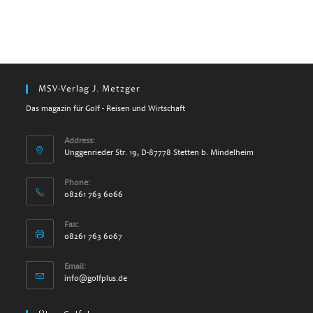
MSV-Verlag J. Metzger
Das magazin für Golf - Reisen und Wirtschaft
Address:
Unggenrieder Str. 19, D-87778 Stetten b. Mindelheim
Phone:
08261 763 6066
Fax:
08261 763 6067
Email:
Opens
info@golfplus.de
in
your