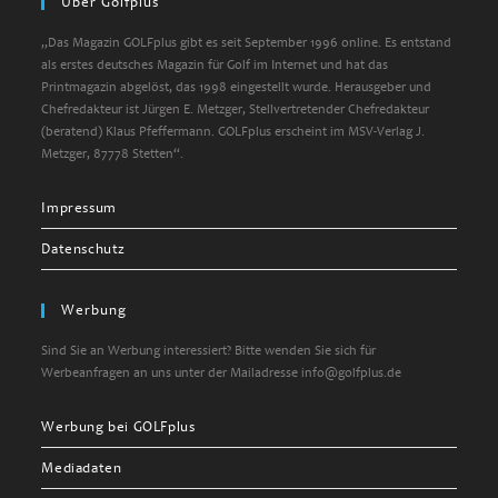
Über Golfplus
application
„Das Magazin GOLFplus gibt es seit September 1996 online. Es entstand
als erstes deutsches Magazin für Golf im Internet und hat das
Printmagazin abgelöst, das 1998 eingestellt wurde. Herausgeber und
Chefredakteur ist Jürgen E. Metzger, Stellvertretender Chefredakteur
(beratend) Klaus Pfeffermann. GOLFplus erscheint im MSV-Verlag J.
Metzger, 87778 Stetten“.
Impressum
Datenschutz
Werbung
Sind Sie an Werbung interessiert? Bitte wenden Sie sich für
Werbeanfragen an uns unter der Mailadresse info@golfplus.de
Werbung bei GOLFplus
Mediadaten