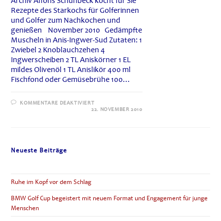
Archiv Alfons Schuhbeck kocht für Sie
Rezepte des Starkochs für Golferinnen
und Golfer zum Nachkochen und
genießen November 2010 Gedämpfte
Muscheln in Anis-Ingwer-Sud Zutaten: 1
Zwiebel 2 Knoblauchzehen 4
Ingwerscheiben 2 TL Aniskörner 1 EL
mildes Olivenöl 1 TL Anislikör 400 ml
Fischfond oder Gemüsebrühe 100…
FÜR
KOMMENTARE DEAKTIVIERT
ALFONS
22. NOVEMBER 2010
SCHUHBECK
KOCHT
FÜR
SIE:
GEDÄMPFTE
MUSCHELN
Neueste Beiträge
IN
ANIS-
INGWER-
SUD
Ruhe im Kopf vor dem Schlag
BMW Golf Cup begeistert mit neuem Format und Engagement für junge
Menschen