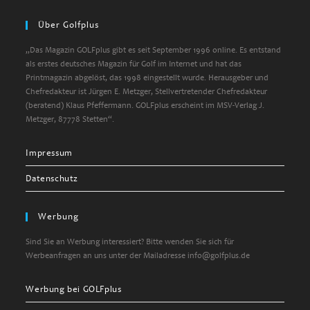
in
your
Über Golfplus
application
„Das Magazin GOLFplus gibt es seit September 1996 online. Es entstand
als erstes deutsches Magazin für Golf im Internet und hat das
Printmagazin abgelöst, das 1998 eingestellt wurde. Herausgeber und
Chefredakteur ist Jürgen E. Metzger, Stellvertretender Chefredakteur
(beratend) Klaus Pfeffermann. GOLFplus erscheint im MSV-Verlag J.
Metzger, 87778 Stetten“.
Impressum
Datenschutz
Werbung
Sind Sie an Werbung interessiert? Bitte wenden Sie sich für
Werbeanfragen an uns unter der Mailadresse info@golfplus.de
Werbung bei GOLFplus