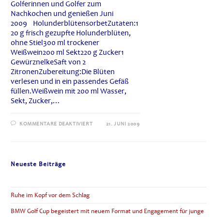
Golferinnen und Golfer zum
Nachkochen und genießen Juni
2009 HolunderblütensorbetZutaten:1
20 g frisch gezupfte Holunderblüten,
ohne Stiel300 ml trockener
Weißwein200 ml Sekt220 g Zucker1
GewürznelkeSaft von 2
ZitronenZubereitung:Die Blüten
verlesen und in ein passendes Gefäß
füllen.Weißwein mit 200 ml Wasser,
Sekt, Zucker,…
FÜR
KOMMENTARE DEAKTIVIERT
21. JUNI 2009
ALFONS
SCHUHBECK
KOCHT
FÜR
SIE:
HOLUNDERBLÜTENSORBET
Neueste Beiträge
Ruhe im Kopf vor dem Schlag
BMW Golf Cup begeistert mit neuem Format und Engagement für junge