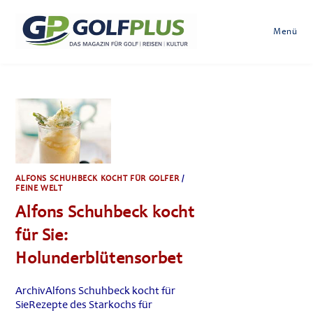
Zum
Inhalt
Menü
springen
ALFONS SCHUHBECK KOCHT FÜR GOLFER
/
FEINE WELT
Alfons Schuhbeck kocht
für Sie:
Holunderblütensorbet
ArchivAlfons Schuhbeck kocht für
SieRezepte des Starkochs für