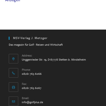
Anzeigen
MSV-Verlag J. Metzger
Das magazin für Golf - Reisen und Wirtschaft
Address:
Unggenrieder Str. 19, D-87778 Stetten b. Mindelheim
Phone:
08261 763 6066
Fax:
08261 763 6067
Email:
Opens
info@golfplus.de