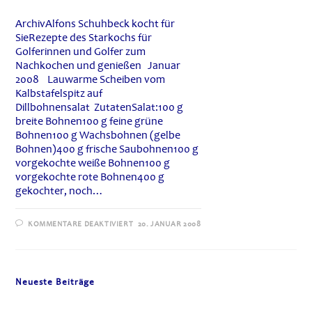
ArchivAlfons Schuhbeck kocht für
SieRezepte des Starkochs für
Golferinnen und Golfer zum
Nachkochen und genießen Januar
2008 Lauwarme Scheiben vom
Kalbstafelspitz auf
Dillbohnensalat ZutatenSalat:100 g
breite Bohnen100 g feine grüne
Bohnen100 g Wachsbohnen (gelbe
Bohnen)400 g frische Saubohnen100 g
vorgekochte weiße Bohnen100 g
vorgekochte rote Bohnen400 g
gekochter, noch…
FÜR
KOMMENTARE DEAKTIVIERT
20. JANUAR 2008
ALFONS
SCHUHBECK
KOCHT
FÜR
SIE:
LAUWARME
Neueste Beiträge
SCHEIBEN
VOM
KALBSTAFELSPITZ