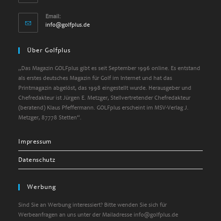
Email:
Opens
info@golfplus.de
in
your
Über Golfplus
application
„Das Magazin GOLFplus gibt es seit September 1996 online. Es entstand
als erstes deutsches Magazin für Golf im Internet und hat das
Printmagazin abgelöst, das 1998 eingestellt wurde. Herausgeber und
Chefredakteur ist Jürgen E. Metzger, Stellvertretender Chefredakteur
(beratend) Klaus Pfeffermann. GOLFplus erscheint im MSV-Verlag J.
Metzger, 87778 Stetten“.
Impressum
Datenschutz
Werbung
Sind Sie an Werbung interessiert? Bitte wenden Sie sich für
Werbeanfragen an uns unter der Mailadresse info@golfplus.de