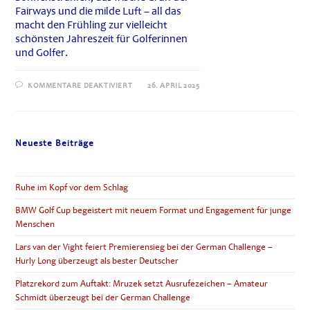
Fairways und die milde Luft – all das
macht den Frühling zur vielleicht
schönsten Jahreszeit für Golferinnen
und Golfer.
FÜR
KOMMENTARE DEAKTIVIERT
26. APRIL 2025
GOLF
IM
FRÜHLING
–
ZEIT
FÜR
Neueste Beiträge
NEUE
ENERGIE
AUF
DEM
PLATZ
Ruhe im Kopf vor dem Schlag
BMW Golf Cup begeistert mit neuem Format und Engagement für junge
Menschen
Lars van der Vight feiert Premierensieg bei der German Challenge –
Hurly Long überzeugt als bester Deutscher
Platzrekord zum Auftakt: Mruzek setzt Ausrufezeichen – Amateur
Schmidt überzeugt bei der German Challenge