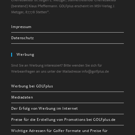
Chefredakteur ist Jürgen E. Metzger, Stellvertretender Chefredakteur
(beratend) Klaus Pfeffermann. GOLFplus erscheint im MSV-Verlag J.
Metzger, 87778 Stetten“.
Impressum
Datenschutz
Werbung
Sind Sie an Werbung interessiert? Bitte wenden Sie sich für
Werbeanfragen an uns unter der Mailadresse info@golfplus.de
Werbung bei GOLFplus
Mediadaten
Der Erfolg von Werbung im Internet
Preise für die Erstellung von Promotions bei GOLFplus.de
Wichtige Adressen für Golfer Formate und Preise für