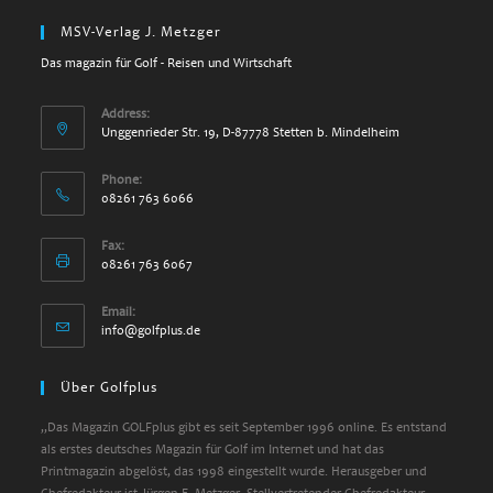
MSV-Verlag J. Metzger
Das magazin für Golf - Reisen und Wirtschaft
Address:
Unggenrieder Str. 19, D-87778 Stetten b. Mindelheim
Phone:
08261 763 6066
Fax:
08261 763 6067
Email:
Opens
info@golfplus.de
in
your
Über Golfplus
application
„Das Magazin GOLFplus gibt es seit September 1996 online. Es entstand
als erstes deutsches Magazin für Golf im Internet und hat das
Printmagazin abgelöst, das 1998 eingestellt wurde. Herausgeber und