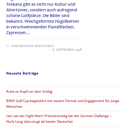
Toskana gibt es nicht nur Kultur und
Altertümer, sondern auch aufregend
schöne Golfplätze. Die Bilder sind
bekannt. Weichgeformte Hügelketten
in verschwimmenden Pastellfarben.
Zypressen…
FÜR
KOMMENTARE DEAKTIVIERT
PUNTA
8. SEPTEMBER 1998
ALA
GOLF
CLUB
TOSKANA
Neueste Beiträge
Ruhe im Kopf vor dem Schlag
BMW Golf Cup begeistert mit neuem Format und Engagement für junge
Menschen
Lars van der Vight feiert Premierensieg bei der German Challenge –
Hurly Long überzeugt als bester Deutscher