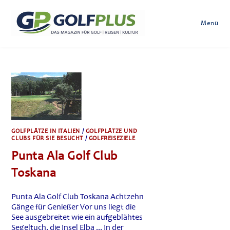
Zum
Inhalt
Menü
springen
GOLFPLÄTZE IN ITALIEN
/
GOLFPLÄTZE UND
CLUBS FÜR SIE BESUCHT
/
GOLFREISEZIELE
Punta Ala Golf Club
Toskana
Punta Ala Golf Club Toskana Achtzehn
Gänge für Genießer Vor uns liegt die
See ausgebreitet wie ein aufgeblähtes
Segeltuch, die Insel Elba ... In der