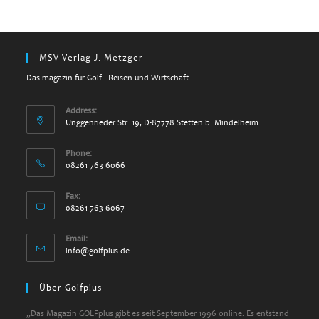
MSV-Verlag J. Metzger
Das magazin für Golf - Reisen und Wirtschaft
Address:
Unggenrieder Str. 19, D-87778 Stetten b. Mindelheim
Phone:
08261 763 6066
Fax:
08261 763 6067
Email:
Opens
info@golfplus.de
in
your
Über Golfplus
application
„Das Magazin GOLFplus gibt es seit September 1996 online. Es entstand