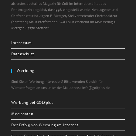
als erstes deutsches Magazin für Golf im Internet und hat das
Printmagazin abgelöst, das 1998 eingestellt wurde. Herausgeber und
Chefredakteur ist Jürgen E. Metzger, Stellvertretender Chefredakteur
(beratend) Klaus Pfeffermann. GOLFplus erscheint im MSV-Verlag J.
Metzger, 87778 Stetten“.
Impressum
Datenschutz
Werbung
Sind Sie an Werbung interessiert? Bitte wenden Sie sich für
Werbeanfragen an uns unter der Mailadresse info@golfplus.de
Werbung bei GOLFplus
Mediadaten
Der Erfolg von Werbung im Internet