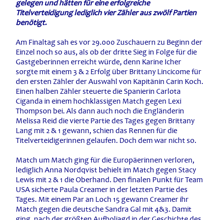
gelegen und hätten für eine erfolgreiche
Titelverteidigung lediglich vier Zähler aus zwölf Partien
benötigt.
Am Finaltag sah es vor 29.000 Zuschauern zu Beginn der
Einzel noch so aus, als ob der dritte Sieg in Folge für die
Gastgeberinnen erreicht würde, denn Karine Icher
sorgte mit einem 3 & 2 Erfolg über Brittany Lincicome für
den ersten Zähler der Auswahl von Kapitänin Carin Koch.
Einen halben Zähler steuerte die Spanierin Carlota
Ciganda in einem hochklassigen Match gegen Lexi
Thompson bei. Als dann auch noch die Engländerin
Melissa Reid die vierte Partie des Tages gegen Brittany
Lang mit 2 & 1 gewann, schien das Rennen für die
Titelverteidigerinnen gelaufen. Doch dem war nicht so.
Match um Match ging für die Europäerinnen verloren,
lediglich Anna Nordqvist behielt im Match gegen Stacy
Lewis mit 2 & 1 die Oberhand. Den finalen Punkt für Team
USA sicherte Paula Creamer in der letzten Partie des
Tages. Mit einem Par an Loch 15 gewann Creamer ihr
Match gegen die deutsche Sandra Gal mit 4&3. Damit
ging, nach der größten Aufholjagd in der Geschichte des