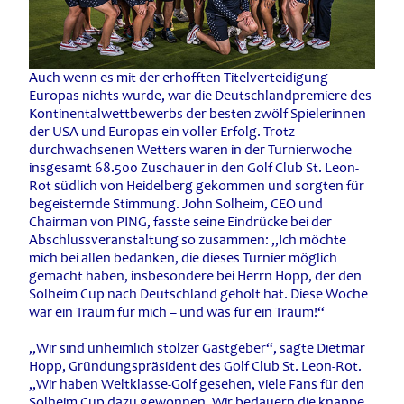
Auch wenn es mit der erhofften Titelverteidigung
Europas nichts wurde, war die Deutschlandpremiere des
Kontinentalwettbewerbs der besten zwölf Spielerinnen
der USA und Europas ein voller Erfolg. Trotz
durchwachsenen Wetters waren in der Turnierwoche
insgesamt 68.500 Zuschauer in den Golf Club St. Leon-
Rot südlich von Heidelberg gekommen und sorgten für
begeisternde Stimmung. John Solheim, CEO und
Chairman von PING, fasste seine Eindrücke bei der
Abschlussveranstaltung so zusammen: „Ich möchte
mich bei allen bedanken, die dieses Turnier möglich
gemacht haben, insbesondere bei Herrn Hopp, der den
Solheim Cup nach Deutschland geholt hat. Diese Woche
war ein Traum für mich – und was für ein Traum!“
„Wir sind unheimlich stolzer Gastgeber“, sagte Dietmar
Hopp, Gründungspräsident des Golf Club St. Leon-Rot.
„Wir haben Weltklasse-Golf gesehen, viele Fans für den
Solheim Cup dazu gewonnen. Wir bedauern die knappe