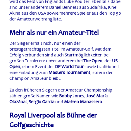
wird das Feld von Englands Luke Poulter. Ebenfalls dabei
sind unter anderem Daniel Bennett aus Südafrika, Kihei
Akina aus den USA sowie mehrere Spieler aus den Top 50
der Amateurweltrangliste.
Mehr als nur ein Amateur-Titel
Der Sieger erhält nicht nur einen der
prestigeträchtigsten Titel im Amateur-Golf. Mit dem
Erfolg verbunden sind auch Startmöglichkeiten bei
großen Turnieren: unter anderem bei
The Open
, der
US
Open
, einem Event der
DP World Tour
sowie traditionell
eine Einladung zum
Masters Tournament
, sofern der
Champion Amateur bleibt.
Zu den früheren Siegern der Amateur Championship
zählen große Namen wie
Bobby Jones
,
José María
Olazábal
,
Sergio García
und
Matteo Manassero
.
Royal Liverpool als Bühne der
Golfgeschichte