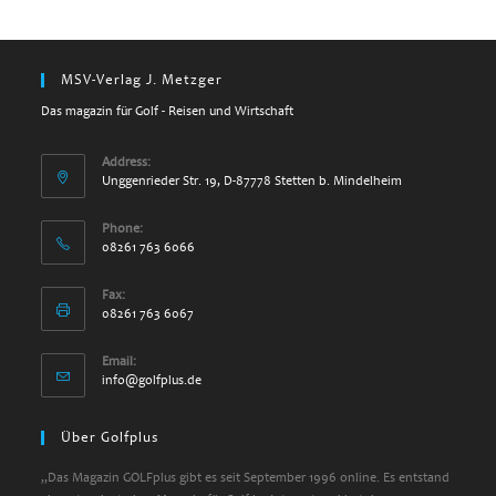
MSV-Verlag J. Metzger
Das magazin für Golf - Reisen und Wirtschaft
Address:
Unggenrieder Str. 19, D-87778 Stetten b. Mindelheim
Phone:
08261 763 6066
Fax:
08261 763 6067
Email:
info@golfplus.de
Über Golfplus
„Das Magazin GOLFplus gibt es seit September 1996 online. Es entstand