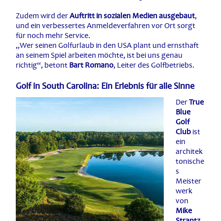
Zudem wird der
Auftritt in sozialen Medien ausgebaut
,
und ein verbessertes Anmeldeverfahren vor Ort sorgt
für noch mehr Service.
„Wer seinen Golfurlaub in den USA plant und ernsthaft
an seinem Spiel arbeiten möchte, ist bei uns genau
richtig“, betont
Bart Romano
, Leiter des Golfbetriebs.
Golf in South Carolina: Ein Erlebnis für alle Sinne
Der
True
Blue
Golf
Club
ist
ein
architek
tonische
s
Meister
werk
von
Mike
Strantz