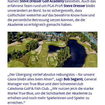
Namen
Steve Dresser Golf Academy
bestehen. Auch das
erfahrene Team rund um PGA-Profi
Steve Dresser
bleibt
unverändert an Bord. So ist sichergestellt, dass
Golfschüler weiterhin auf das bewährte Know-how und
die persönliche Betreuung setzen können, die die
Akademie so erfolgreich gemacht haben.
„Der Übergang verlief absolut reibungslos – für unsere
Gäste bleibt alles beim Alten“, sagt
Bob Seganti
, General
Manager von True Blue und dem Schwesterclub
Caledonia Golf & Fish Club. „Wir nutzen jetzt die starke
Marke True Blue, um die Sichtbarkeit der Akademie zu
erhöhen und noch mehr Spielerinnen und Spieler zu
erreichen.“