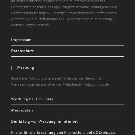
als erstes deutsches Magazin für Golf im Internet und hat das
Printmagazin abgelöst, das 1998 eingestellt wurde. Herausgeber und
Chefredakteur ist Jürgen E. Metzger, Stellvertretender Chefredakteur
(beratend) Klaus Pfeffermann. GOLFplus erscheint im MSV-Verlag J.
Metzger, 87778 Stetten“.
Impressum
Datenschutz
Werbung
Sind Sie an Werbung interessiert? Bitte wenden Sie sich für
Werbeanfragen an uns unter der Mailadresse info@golfplus.de
Werbung bei GOLFplus
Mediadaten
Der Erfolg von Werbung im Internet
Preise für die Erstellung von Promotions bei GOLFplus.de