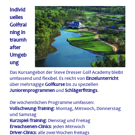
Individ
uelles
Golftrai
ning in
traumh
after
Umgeb
ung
Das Kursangebot der Steve Dresser Golf Academy bleibt
umfassend und flexibel. Es reicht von
Einzelunterricht
über mehrtägige
Golfkurse
bis zu speziellen
Juniorenprogrammen
und
Schlägerfittings
.
Die wöchentlichen Programme umfassen:
Vollschwung-Training
: Montag, Mittwoch, Donnerstag
und Samstag
Kurzspiel-Training
: Dienstag und Freitag
Erwachsenen-Clinics
: jeden Mittwoch
Driver-Clinics
: alle zwei Wochen freitags