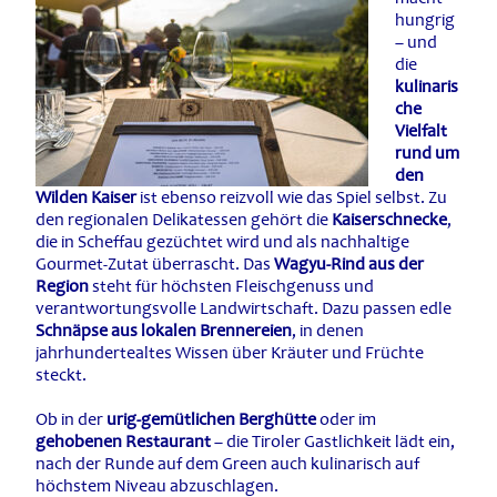
hungrig
– und
die
kulinaris
che
Vielfalt
rund um
den
Wilden Kaiser
ist ebenso reizvoll wie das Spiel selbst. Zu
den regionalen Delikatessen gehört die
Kaiserschnecke
,
die in Scheffau gezüchtet wird und als nachhaltige
Gourmet-Zutat überrascht. Das
Wagyu-Rind aus der
Region
steht für höchsten Fleischgenuss und
verantwortungsvolle Landwirtschaft. Dazu passen edle
Schnäpse aus lokalen Brennereien
, in denen
jahrhundertealtes Wissen über Kräuter und Früchte
steckt.
Ob in der
urig-gemütlichen Berghütte
oder im
gehobenen Restaurant
– die Tiroler Gastlichkeit lädt ein,
nach der Runde auf dem Green auch kulinarisch auf
höchstem Niveau abzuschlagen.