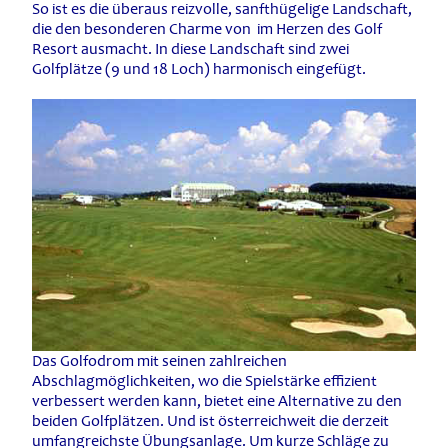
So ist es die überaus reizvolle, sanfthügelige Landschaft,
die den besonderen Charme von im Herzen des Golf
Resort ausmacht. In diese Landschaft sind zwei
Golfplätze (9 und 18 Loch) harmonisch eingefügt.
Das Golfodrom mit seinen zahlreichen
Abschlagmöglichkeiten, wo die Spielstärke effizient
verbessert werden kann, bietet eine Alternative zu den
beiden Golfplätzen. Und ist österreichweit die derzeit
umfangreichste Übungsanlage. Um kurze Schläge zu