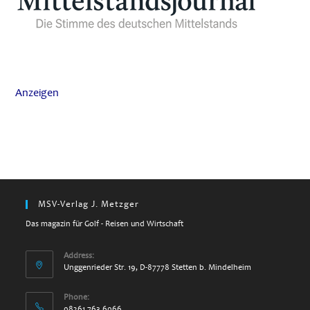
Anzeigen
MSV-Verlag J. Metzger
Das magazin für Golf - Reisen und Wirtschaft
Address:
Unggenrieder Str. 19, D-87778 Stetten b. Mindelheim
Phone:
08261 763 6066