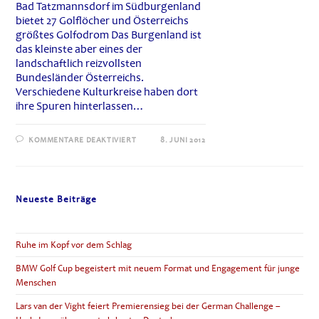
Bad Tatzmannsdorf im Südburgenland
bietet 27 Golflöcher und Österreichs
größtes Golfodrom Das Burgenland ist
das kleinste aber eines der
landschaftlich reizvollsten
Bundesländer Österreichs.
Verschiedene Kulturkreise haben dort
ihre Spuren hinterlassen…
FÜR
KOMMENTARE DEAKTIVIERT
8. JUNI 2012
BAD
TATZMANNSDORF
GOLF
&
COUNTRY
CLUB
Neueste Beiträge
Ruhe im Kopf vor dem Schlag
BMW Golf Cup begeistert mit neuem Format und Engagement für junge
Menschen
Lars van der Vight feiert Premierensieg bei der German Challenge –