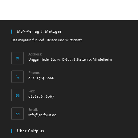
MSV-Verlag J. Metzger
Das magazin für Golf - Reisen und Wirtschaft
Address:
Unggenrieder Str. 19, D-87778 Stetten b. Mindelheim
Phone:
08261 763 6066
Fax:
08261 763 6067
Email:
Opens
info@golfplus.de
in
your
Über Golfplus
application