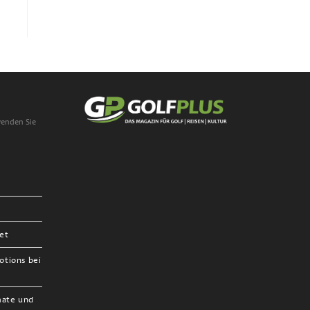
wenden Sie
et
otions bei
mate und