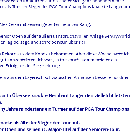
r weiteren Konkurrenz und sicherte sich ganz nebenbei den 12.
ord als ältester Sieger der PGA Tour Champions knackte Langer am
lex Cejka mit seinem geteilten neunten Rang.
 Senior Open auf der äußerst anspruchsvollen Anlage SentryWorld
en lag bei sage und schreibe neun über Par.
den Rekord aus dem Kopf zu bekommen. Aber diese Woche hatte ich
 gut konzentrieren. Ich war „in the zone“, kommentierte ein
hen Erfolg bei der Siegerehrung.
rs aus dem bayerisch-schwäbischen Anhausen besser einordnen
ur in Übersee knackte Bernhard Langer den vielleicht letzten
e.
17 Jahre mindestens ein Turnier auf der PGA Tour Champions
arke als ältester Sieger der Tour auf.
r Open und seinen 12. Major-Titel auf der Senioren-Tour.