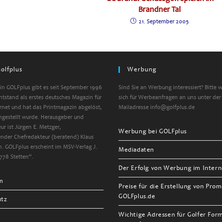
Brandner Tal
21. September 2005
olfplus
Werbung
n GOLFplus gibt es seit September 1996
Sind Sie an Werbung interessiert? Bitte 
entstand als erstes deutsches Magazin für
sich für Werbeanfragen an uns unter der
ernet und hat das Printmagazin abgelöst,
Mailadresse info@golfplus.de
ngestellt wurde. Herausgeber und
ur ist Jürgen E. Metzger,
Werbung bei GOLFplus
tender Chefredakteur (beratend) Klaus
. GOLFplus erscheint im MSV-Verlag J.
Mediadaten
778 Stetten“.
Der Erfolg von Werbung im Intern
m
Preise für die Erstellung von Prom
GOLFplus.de
utz
Wichtige Adressen für Golfer For