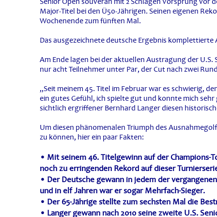
Senior Open souverän mit 2 Schlägen Vorsprung vor de
Major-Titel bei den Ü50-Jährigen. Seinen eigenen Rek
Wochenende zum fünften Mal.
Das ausgezeichnete deutsche Ergebnis komplettierte A
Am Ende lagen bei der aktuellen Austragung der U.S.
nur acht Teilnehmer unter Par, der Cut nach zwei Rund
„Seit meinem 45. Titel im Februar war es schwierig, 
ein gutes Gefühl, ich spielte gut und konnte mich sehr
sichtlich ergriffener Bernhard Langer diesen historisc
Um diesen phänomenalen Triumph des Ausnahmegolfe
zu können, hier ein paar Fakten:
• Mit seinem 46. Titelgewinn auf der Champions-To
noch zu erringenden Rekord auf dieser Turnierseri
• Der Deutsche gewann in jedem der vergangenen 
und in elf Jahren war er sogar Mehrfach-Sieger.
• Der 65-Jährige stellte zum sechsten Mal die Bestm
• Langer gewann nach 2010 seine zweite U.S. Senio