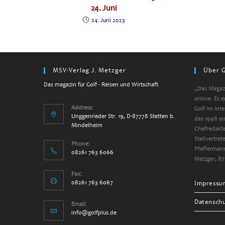
24. Juni
24. Juni 2023
MSV-Verlag J. Metzger
Über G
Das magazin für Golf - Reisen und Wirtschaft
„Das Magazi
online. Es 
Address:
Golf im Int
Unggenrieder Str. 19, D-87778 Stetten b.
das 1998 ei
Mindelheim
Chefredakte
Stellvertre
Phone:
Pfeffermann
08261 763 6066
Metzger, 87
Fax:
08261 763 6067
Impressu
Datensch
Email:
info@golfplus.de