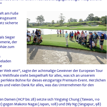
.“
aft am Fuße
 insgesamt
atz sicherte
als Sieger
omerie, der
ophäe zum
n
ngeladen
ie
ler Welt eint“, sagte der achtmalige Gewinner der European Tour
Weltfinale steht beispielhaft für alles, was ich an unserem
 perfekte Bühne für dieses einzigartige Premium-Event. Herzlichen
 und vielen Dank für alles, was das Unternehmen für den
n Damen (HCP bis 28) setzte sich Yingying Chung (Taiwan, 110
) gegen Makoto Nagai (Japan, 108) und Dily Ng (Singapur, 98)