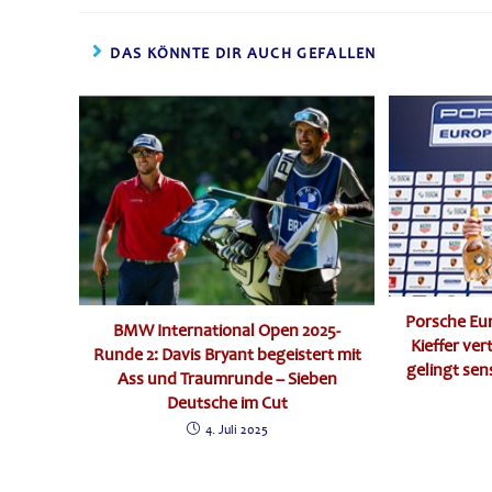
DAS KÖNNTE DIR AUCH GEFALLEN
Porsche Eu
BMW International Open 2025-
Kieffer ver
Runde 2: Davis Bryant begeistert mit
gelingt sen
Ass und Traumrunde – Sieben
Deutsche im Cut
4. Juli 2025