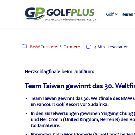
Golf
Reisen
BMW Turniere
/
Turniere
4 Min. Lesedauer
Herzschlagfinale beim Jubiläum:
Team Taiwan gewinnt das 30. Weltfi
Team Taiwan gewinnt das 30. Weltfinale des BMW G
im Fancourt Golf Resort vor Südafrika.
In den Einzelwertungen gewinnen Yingying Chung (
und Neil Cronin (United Kingdom, Herren B) den Hö
Golfamateure.
Ehrengast Colin Montgomerie (Schottland) begeiste