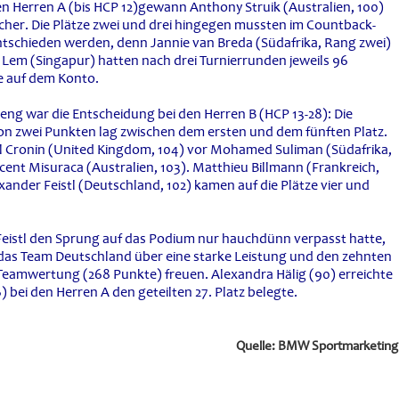
en Herren A (bis HCP 12)gewann Anthony Struik (Australien, 100)
cher. Die Plätze zwei und drei hingegen mussten im Countback-
tschieden werden, denn Jannie van Breda (Südafrika, Rang zwei)
Lem (Singapur) hatten nach drei Turnierrunden jeweils 96
 auf dem Konto.
eng war die Entscheidung bei den Herren B (HCP 13-28): Die
on zwei Punkten lag zwischen dem ersten und dem fünften Platz.
il Cronin (United Kingdom, 104) vor Mohamed Suliman (Südafrika,
cent Misuraca (Australien, 103). Matthieu Billmann (Frankreich,
xander Feistl (Deutschland, 102) kamen auf die Plätze vier und
eistl den Sprung auf das Podium nur hauchdünn verpasst hatte,
 das Team Deutschland über eine starke Leistung und den zehnten
Teamwertung (268 Punkte) freuen. Alexandra Hälig (90) erreichte
bei den Herren A den geteilten 27. Platz belegte.
Quelle: BMW Sportmarketing