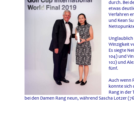
durch. Bei d
etwas deutli
Verfahren en
und Kean Su 
Nettopunkte
Unglaublich 
Winzigkeit v
Es siegte Ne
104) und Vin
102) und Ale
fünf.
Auch wenn F
konnte sich
Rang in der 
bei den Damen Rang neun, während Sascha Lotzer (76) 