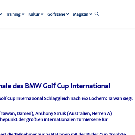
Training
Kultur
Golfszene
Magazin
nale des BMW Golf Cup International
olf Cup International
Schlaggleich nach 162 Löchern: Taiwan siegt
Taiwan, Damen), Anthony Struik (Australien, Herren A)
hepunkt der größten internationalen Turnierserie für
rt die Teilnehmer aus 31 Nationen mit der Ryder-Cup-Trophäe,