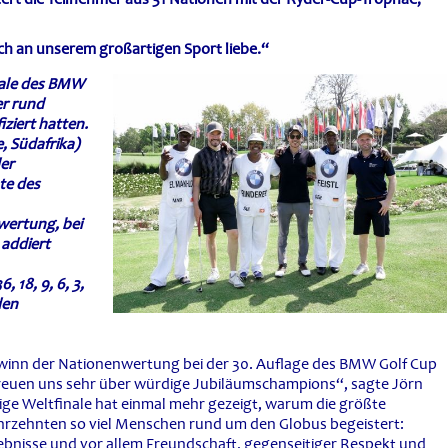
ich an unserem großartigen Sport liebe.“
nale des BMW
er rund
ziert hatten.
, Südafrika)
der
te des
wertung, bei
 addiert
 18, 9, 6, 3,
den
inn der Nationenwertung bei der 30. Auflage des BMW Golf Cup
freuen uns sehr über würdige Jubiläumschampions“, sagte Jörn
ige Weltfinale hat einmal mehr gezeigt, warum die größte
ahrzehnten so viel Menschen rund um den Globus begeistert:
ebnisse und vor allem Freundschaft, gegenseitiger Respekt und