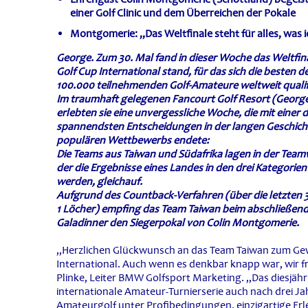
einer Golf Clinic und dem Überreichen der Pokale
Montgomerie: „Das Weltfinale steht für alles, was 
George. Zum 30. Mal fand in dieser Woche das Weltfi
Golf Cup International stand, für das sich die besten d
100.000 teilnehmenden Golf-Amateure weltweit qualifi
Im traumhaft gelegenen Fancourt Golf Resort (George
erlebten sie eine unvergessliche Woche, die mit einer 
spannendsten Entscheidungen in der langen Geschich
populären Wettbewerbs endete:
Die Teams aus Taiwan und Südafrika lagen in der Team
der die Ergebnisse eines Landes in den drei Kategorien
werden, gleichauf.
Aufgrund des Countback-Verfahren (über die letzten 36,
1 Löcher) empfing das Team T
aiwan beim abschließen
Galadinner den Siegerpokal von Colin Montgomerie.
„Herzlichen Glückwunsch an das Team Taiwan zum Gew
International. Auch wenn es denkbar knapp war, wir 
Plinke, Leiter BMW Golfsport Marketing. „Das diesjähr
internationale Amateur-Turnierserie auch nach drei J
Amateurgolf unter Profibedingungen, einzigartige Erl