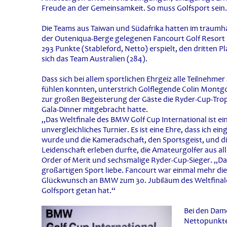
Freude an der Gemeinsamkeit. So muss Golfsport sein
Die Teams aus Taiwan und Südafrika hatten im traumh
der Outeniqua-Berge gelegenen Fancourt Golf Resort
293 Punkte (Stableford, Netto) erspielt, den dritten Pl
sich das Team Australien (284).
Dass sich bei allem sportlichen Ehrgeiz alle Teilnehmer 
fühlen konnten, unterstrich Golflegende Colin Montg
zur großen Begeisterung der Gäste die Ryder-Cup-Tr
Gala-Dinner mitgebracht hatte.
„Das Weltfinale des BMW Golf Cup International ist ei
unvergleichliches Turnier. Es ist eine Ehre, dass ich ei
wurde und die Kameradschaft, den Sportsgeist, und d
Leidenschaft erleben durfte, die Amateurgolfer aus al
Order of Merit und sechsmalige Ryder-Cup-Sieger. „Das 
großartigen Sport liebe. Fancourt war einmal mehr die
Glückwunsch an BMW zum 30. Jubiläum des Weltfinales
Golfsport getan hat.“
Bei den Dame
Nettopunkte