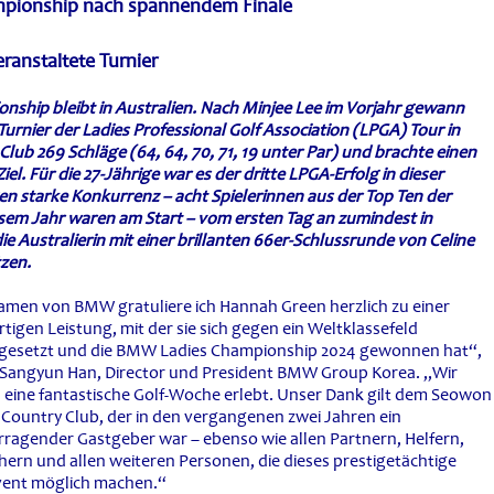
pionship nach spannendem Finale
ranstaltete Turnier
onship bleibt in Australien. Nach Minjee Lee im Vorjahr gewann
rnier der Ladies Professional Golf Association (LPGA) Tour in
ub 269 Schläge (64, 64, 70, 71, 19 unter Par) und brachte einen
el. Für die 27-Jährige war es der dritte LPGA-Erfolg in dieser
gen starke Konkurrenz – acht Spielerinnen aus der Top Ten der
iesem Jahr waren am Start – vom ersten Tag an zumindest in
e Australierin mit einer brillanten 66er-Schlussrunde von Celine
tzen.
amen von BMW gratuliere ich Hannah Green herzlich zu einer
tigen Leistung, mit der sie sich gegen ein Weltklassefeld
gesetzt und die BMW Ladies Championship 2024 gewonnen hat“,
 Sangyun Han, Director und President BMW Group Korea. „Wir
 eine fantastische Golf-Woche erlebt. Unser Dank gilt dem Seowon
 Country Club, der in den vergangenen zwei Jahren ein
rragender Gastgeber war – ebenso wie allen Partnern, Helfern,
ern und allen weiteren Personen, die dieses prestigetächtige
vent möglich machen.“