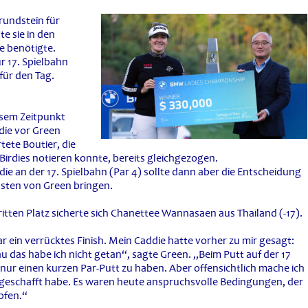
rundstein für
te sie in den
ge benötigte.
r 17. Spielbahn
 für den Tag.
esem Zeitpunkt
die vor Green
tete Boutier, die
Birdies notieren konnte, bereits gleichgezogen.
rdie an der 17. Spielbahn (Par 4) sollte dann aber die Entscheidung
sten von Green bringen.
itten Platz sicherte sich Chanettee Wannasaen aus Thailand (-17).
r ein verrücktes Finish. Mein Caddie hatte vorher zu mir gesagt:
au das habe ich nicht getan“, sagte Green. „Beim Putt auf der 17
 nur einen kurzen Par-Putt zu haben. Aber offensichtlich mache ich
s geschafft habe. Es waren heute anspruchsvolle Bedingungen, der
pfen.“