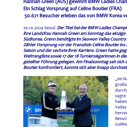
Hannah Green (AUS) gewinnt BMW Ladies Cham
Ein Schlag Vorsprung auf Celine Boutier (FRA)
50.671 Besucher erleben das von BMW Korea ve
20.10.2024 Seoul.
Der Titel bei der BMW Ladies Champi
ihre Landsfrau Hannah Green am Sonntag das einzige Tu
Südkorea. Grenn benötigte im Seowon Valley Country Cl
Zähler Vorsprung vor der Französin Celine Boutier ins Zi
Saison und der sechste ihrer Karriere. Green hatte ge
Weltrangliste sowie 17 der 18 Turniersiegerinnen in d
geteilter Führung gelegen. Am Finalsonntag sah sich di
Boutier konfrontiert, konnte sich aber knapp durchse
„Im N
großar
durch
sagte
haben
Valley
hervo
Besuch
Golfe