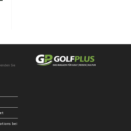
wenden Sie
et
otions bei