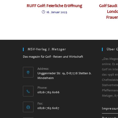
RUFF Golf: Feierliche Eröffnung
Golf Saud
Londo
16. Januar 2025
Frauen
MSV-Verlag J. Metzger
Über G
Das magazin für Golf - Reisen und Wirtschaft
„Das Magazi
online. Es 
Address:
Golf im Int
Unggenrieder Str. 19, D-87778 Stetten b.
das 1998 ei
Mindelheim
Chefredakte
Stellvertre
Phone:
Pfeffermann
08261 763 6066
Metzger, 87
Fax:
08261 763 6067
Impressu