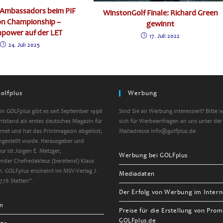
i Ambassadors beim PIF
WinstonGolf Finale: Richard Green
n Championship –
gewinnt
power auf der LET
17. Juli 2022
24. Juli 2025
olfplus
Werbung
n GOLFplus gibt es seit September 1996
Sind Sie an Werbung interessiert? Bitte 
entstand als erstes deutsches Magazin für
sich für Werbeanfragen an uns unter der
ernet und hat das Printmagazin abgelöst,
Mailadresse info@golfplus.de
ngestellt wurde. Herausgeber und
ur ist Jürgen E. Metzger,
Werbung bei GOLFplus
tender Chefredakteur (beratend) Klaus
. GOLFplus erscheint im MSV-Verlag J.
Mediadaten
778 Stetten“.
Der Erfolg von Werbung im Intern
m
Preise für die Erstellung von Prom
GOLFplus.de