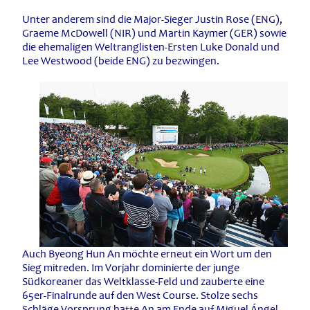
Unter anderem sind die Major-Sieger Justin Rose (ENG),
Graeme McDowell (NIR) und Martin Kaymer (GER) sowie
die ehemaligen Weltranglisten-Ersten Luke Donald und
Lee Westwood (beide ENG) zu bezwingen.
Auch Byeong Hun An möchte erneut ein Wort um den
Sieg mitreden. Im Vorjahr dominierte der junge
Südkoreaner das Weltklasse-Feld und zauberte eine
65er-Finalrunde auf den West Course. Stolze sechs
Schläge Vorsprung hatte An am Ende auf Miguel Ángel