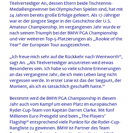
Titelverteidiger An, dessen Eltern beide Tischtennis-
Medaillengewinner bei Olympischen Spielen sind, hat mit
24 Jahren bereits große Erfolge gefeiert. Als 17-Jähriger
war er der jüngste Sieger in der Geschichte der U.S.
Amateur Championship. Im vergangenen Jahr wurde er
nach seinem Triumph bei der BMW PGA Championship
und vier weiteren Top-5-Platzierungen als „Rookie of the
Year“ der European Tour ausgezeichnet.
„Ich freue mich sehr auf die Rückkehr nach Wentworth“,
sagt An. „Als Titelverteidiger anzutreten wird etwas
Besonderes sein. Ich habe so viele schöne Erinnerungen
an das vergangene Jahr, die ich mein Leben lang nicht
vergessen werde. In erster Linie ist das der Siegputt, der
Moment, als ich es tatsächlich geschafft hatte.“
Bestimmt wird die BMW PGA Championship in diesem
Jahr auch vom Kampf um einen Platz im europäischen
Ryder-Cup-Team von Kapitän Darren Clarke. Mit fünf
Millionen Euro Preisgeld sind beim „The Players’
Flagship“ entsprechend viele Punkte für die Ryder-Cup-
Rangliste zu gewinnen. BMW ist Partner des Team