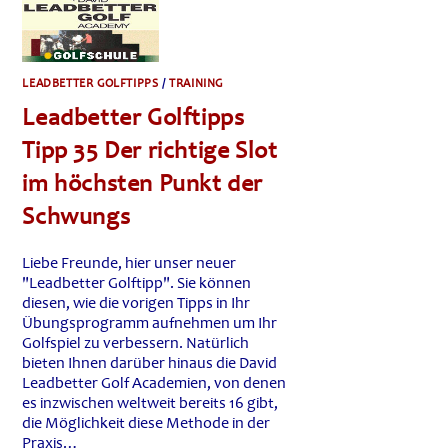
FÜR
KONSTANTES
PUTTEN
LEADBETTER GOLFTIPPS
/
TRAINING
Leadbetter Golftipps
Tipp 35 Der richtige Slot
im höchsten Punkt der
Schwungs
Liebe Freunde, hier unser neuer
"Leadbetter Golftipp". Sie können
diesen, wie die vorigen Tipps in Ihr
Übungsprogramm aufnehmen um Ihr
Golfspiel zu verbessern. Natürlich
bieten Ihnen darüber hinaus die David
Leadbetter Golf Academien, von denen
es inzwischen weltweit bereits 16 gibt,
die Möglichkeit diese Methode in der
Praxis…