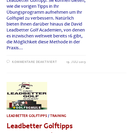
Leadbetter Golftipp. Sie können diesen,
wie die vorigen Tipps in Ihr
Übungsprogramm aufnehmen um Ihr
Golfspiel zu verbessern. Natürlich
bieten Ihnen darüber hinaus die David
Leadbetter Golf Academien, von denen
es inzwischen weltweit bereits 16 gibt,
die Möglichkeit diese Methode in der
Praxis…
FÜR
KOMMENTARE DEAKTIVIERT
19. JULI 2013
LEADBETTER
GOLFTIPPS
TIPP
37
EIN
SIMPLER
TIPP
BEIM
SLICE
LEADBETTER GOLFTIPPS
/
TRAINING
Leadbetter Golftipps