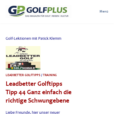
Zum
Inhalt
Menü
springen
Golf-Lektionen mit Patick Klemm
LEADBETTER GOLFTIPPS
/
TRAINING
Leadbetter Golftipps
Tipp 44 Ganz einfach die
richtige Schwungebene
Liebe Freunde, hier unser neuer