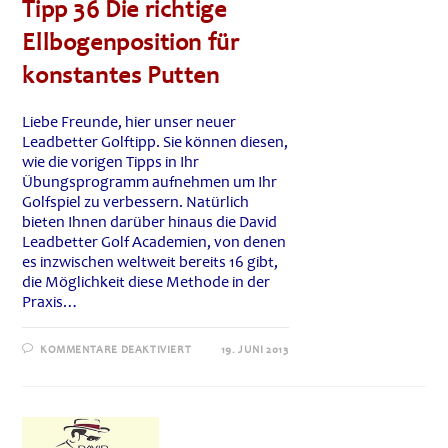
Tipp 36 Die richtige
Ellbogenposition für
konstantes Putten
Liebe Freunde, hier unser neuer
Leadbetter Golftipp. Sie können diesen,
wie die vorigen Tipps in Ihr
Übungsprogramm aufnehmen um Ihr
Golfspiel zu verbessern. Natürlich
bieten Ihnen darüber hinaus die David
Leadbetter Golf Academien, von denen
es inzwischen weltweit bereits 16 gibt,
die Möglichkeit diese Methode in der
Praxis…
FÜR
KOMMENTARE DEAKTIVIERT
19. JUNI 2013
LEADBETTER
GOLFTIPPS
TIPP
36
DIE
RICHTIGE
ELLBOGENPOSITION