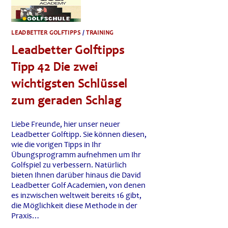
LEADBETTER GOLFTIPPS
/
TRAINING
Leadbetter Golftipps
Tipp 42 Die zwei
wichtigsten Schlüssel
zum geraden Schlag
Liebe Freunde, hier unser neuer
Leadbetter Golftipp. Sie können diesen,
wie die vorigen Tipps in Ihr
Übungsprogramm aufnehmen um Ihr
Golfspiel zu verbessern. Natürlich
bieten Ihnen darüber hinaus die David
Leadbetter Golf Academien, von denen
es inzwischen weltweit bereits 16 gibt,
die Möglichkeit diese Methode in der
Praxis…