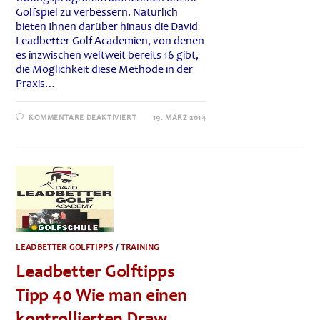
Golfspiel zu verbessern. Natürlich
bieten Ihnen darüber hinaus die David
Leadbetter Golf Academien, von denen
es inzwischen weltweit bereits 16 gibt,
die Möglichkeit diese Methode in der
Praxis…
FÜR
KOMMENTARE DEAKTIVIERT
19. MÄRZ 2014
LEADBETTER
GOLFTIPPS
TIPP
41
BEGINNEN
SIE
IHREN
SCHWUNG
MIT
EINEM
SCHLENKERN!
LEADBETTER GOLFTIPPS
/
TRAINING
Leadbetter Golftipps
Tipp 40 Wie man einen
kontrollierten Draw