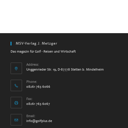
MSV-Verlag J. Metzger
Das magazin für Golf - Reisen und Wirtschaft
Address:
Unggenrieder Str. 19, D-87778 Stetten b. Mindelheim
Phone:
08261 763 6066
Fax:
08261 763 6067
Email:
Opens
info@golfplus.de
in