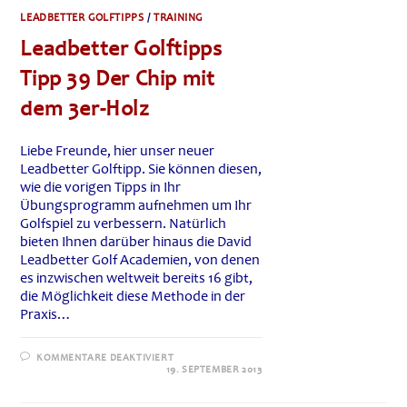
LEADBETTER GOLFTIPPS
/
TRAINING
Leadbetter Golftipps
Tipp 39 Der Chip mit
dem 3er-Holz
Liebe Freunde, hier unser neuer
Leadbetter Golftipp. Sie können diesen,
wie die vorigen Tipps in Ihr
Übungsprogramm aufnehmen um Ihr
Golfspiel zu verbessern. Natürlich
bieten Ihnen darüber hinaus die David
Leadbetter Golf Academien, von denen
es inzwischen weltweit bereits 16 gibt,
die Möglichkeit diese Methode in der
Praxis…
FÜR
KOMMENTARE DEAKTIVIERT
LEADBETTER
19. SEPTEMBER 2013
GOLFTIPPS
TIPP
39