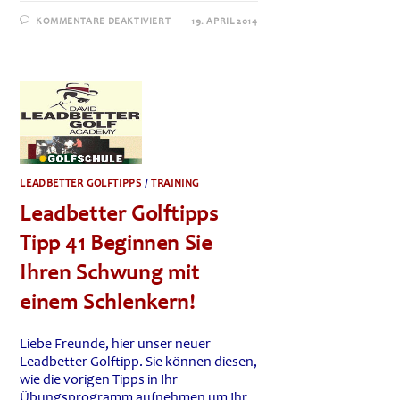
FÜR
KOMMENTARE DEAKTIVIERT
19. APRIL 2014
LEADBETTER
GOLFTIPPS
TIPP
42
DIE
ZWEI
WICHTIGSTEN
SCHLÜSSEL
ZUM
GERADEN
SCHLAG
LEADBETTER GOLFTIPPS
/
TRAINING
Leadbetter Golftipps
Tipp 41 Beginnen Sie
Ihren Schwung mit
einem Schlenkern!
Liebe Freunde, hier unser neuer
Leadbetter Golftipp. Sie können diesen,
wie die vorigen Tipps in Ihr
Übungsprogramm aufnehmen um Ihr