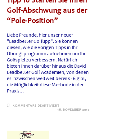
Tipp 10 Starten Sie Ihren
Golf-Abschwung aus der
“Pole-Position”
Liebe Freunde, hier unser neuer
"Leadbetter Golftipp". Sie können
diesen, wie die vorigen Tipps in Ihr
Übungsprogramm aufnehmen um Ihr
Golfspiel zu verbessern. Natürlich
bieten Ihnen darüber hinaus die David
Leadbetter Golf Academien, von denen
es inzwischen weltweit bereits 16 gibt,
die Möglichkeit diese Methode in der
Praxis…
FÜR
KOMMENTARE DEAKTIVIERT
LEADBETTER
16. NOVEMBER 2010
GOLFTIPPS
TIPP
10
STARTEN
SIE
IHREN
GOLF-