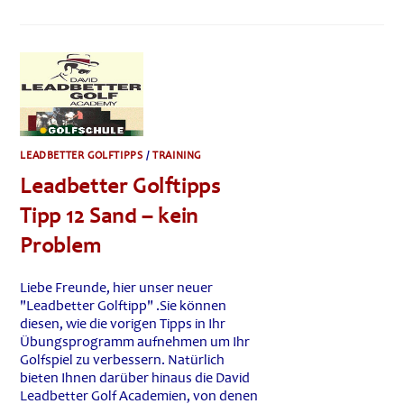
LEADBETTER
GOLFTIPPS
TIPP
13
DER
FAIRWAY
BUNKER
LEADBETTER GOLFTIPPS
/
TRAINING
Leadbetter Golftipps
Tipp 12 Sand – kein
Problem
Liebe Freunde, hier unser neuer
"Leadbetter Golftipp" .Sie können
diesen, wie die vorigen Tipps in Ihr
Übungsprogramm aufnehmen um Ihr
Golfspiel zu verbessern. Natürlich
bieten Ihnen darüber hinaus die David
Leadbetter Golf Academien, von denen