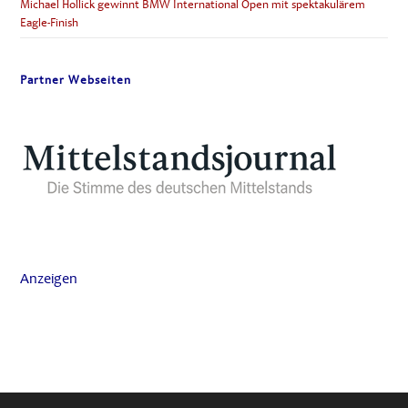
Michael Hollick gewinnt BMW International Open mit spektakulärem
Eagle-Finish
Partner Webseiten
Anzeigen