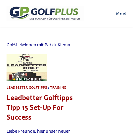
Zum
Inhalt
Menü
springen
Golf-Lektionen mit Patick Klemm
LEADBETTER GOLFTIPPS
/
TRAINING
Leadbetter Golftipps
Tipp 15 Set-Up For
Success
Liebe Freunde, hier unser neuer