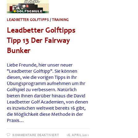
LEADBETTER GOLFTIPPS
/
TRAINING
Leadbetter Golftipps
Tipp 13 Der Fairway
Bunker
Liebe Freunde, hier unser neuer
"Leadbetter Golftipp". Sie können
diesen, wie die vorigen Tipps in Ihr
Übungsprogramm aufnehmen um Ihr
Golfspiel zu verbessern. Natürlich
bieten Ihnen darüber hinaus die David
Leadbetter Golf Academien, von denen
es inzwischen weltweit bereits 16 gibt,
die Möglichkeit diese Methode in der
Praxis…
FÜR
KOMMENTARE DEAKTIVIERT
16. APRIL 2011