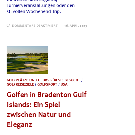
Turnierveranstaltungen oder den
stilvollen Wochenend-Trip.
FÜR
KOMMENTARE DEAKTIVIERT
16. APRIL 2025
PRINCE’S
GOLF
CLUB
IN
KENT:
RENOVIERTES
CLUBHAUS
VEREINT
BRITISCHE
GOLFTRADITION
MIT
MODERNEM
KOMFORT
GOLFPLÄTZE UND CLUBS FÜR SIE BESUCHT
/
GOLFREISEZIELE
/
GOLFSPORT
/
USA
Golfen in Bradenton Gulf
Islands: Ein Spiel
zwischen Natur und
Eleganz