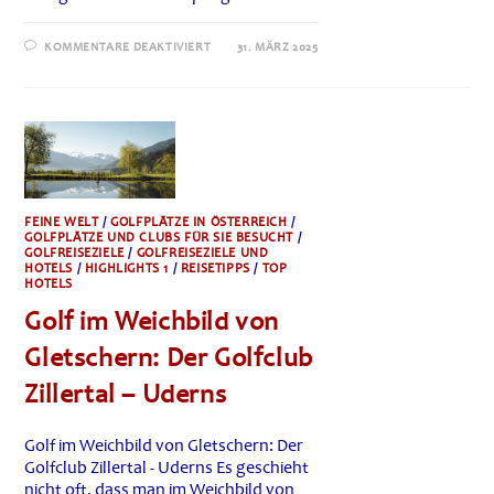
FÜR
KOMMENTARE DEAKTIVIERT
31. MÄRZ 2025
ANTOGNOLLA
GOLF
–
ITALIENS
BESTE
GOLFANLAGE
IM
URTEIL
DER
SPIELER
FEINE WELT
/
GOLFPLÄTZE IN ÖSTERREICH
/
GOLFPLÄTZE UND CLUBS FÜR SIE BESUCHT
/
GOLFREISEZIELE
/
GOLFREISEZIELE UND
HOTELS
/
HIGHLIGHTS 1
/
REISETIPPS
/
TOP
HOTELS
Golf im Weichbild von
Gletschern: Der Golfclub
Zillertal – Uderns
Golf im Weichbild von Gletschern: Der
Golfclub Zillertal - Uderns Es geschieht
nicht oft, dass man im Weichbild von