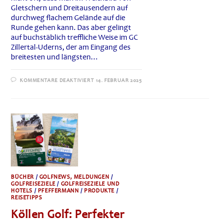
Gletschern und Dreitausendern auf
durchweg flachem Gelände auf die
Runde gehen kann. Das aber gelingt
auf buchstäblich treffliche Weise im GC
Zillertal-Uderns, der am Eingang des
breitesten und längsten…
FÜR
KOMMENTARE DEAKTIVIERT
14. FEBRUAR 2025
GOLF
IM
WEICHBILD
VON
GLETSCHERN:
DER
GOLFCLUB
ZILLERTAL
–
UDERNS
BÜCHER
/
GOLFNEWS, MELDUNGEN
/
GOLFREISEZIELE
/
GOLFREISEZIELE UND
HOTELS
/
PFEFFERMANN
/
PRODUKTE
/
REISETIPPS
Köllen Golf: Perfekter