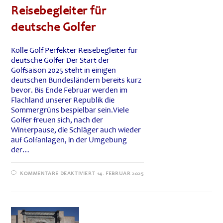
Reisebegleiter für
deutsche Golfer
Kölle Golf Perfekter Reisebegleiter für
deutsche Golfer Der Start der
Golfsaison 2025 steht in einigen
deutschen Bundesländern bereits kurz
bevor. Bis Ende Februar werden im
Flachland unserer Republik die
Sommergrüns bespielbar sein.Viele
Golfer freuen sich, nach der
Winterpause, die Schläger auch wieder
auf Golfanlagen, in der Umgebung
der…
FÜR
KOMMENTARE DEAKTIVIERT
14. FEBRUAR 2025
KÖLLEN
GOLF:
PERFEKTER
REISEBEGLEITER
FÜR
DEUTSCHE
GOLFER