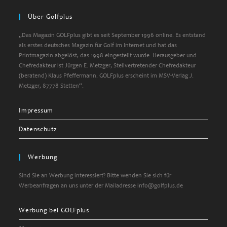
your
Über Golfplus
application
„Das Magazin GOLFplus gibt es seit September 1996 online. Es entstand
als erstes deutsches Magazin für Golf im Internet und hat das
Printmagazin abgelöst, das 1998 eingestellt wurde. Herausgeber und
Chefredakteur ist Jürgen E. Metzger, Stellvertretender Chefredakteur
(beratend) Klaus Pfeffermann. GOLFplus erscheint im MSV-Verlag J.
Metzger, 87778 Stetten“.
Impressum
Datenschutz
Werbung
Sind Sie an Werbung interessiert? Bitte wenden Sie sich für
Werbeanfragen an uns unter der Mailadresse info@golfplus.de
Werbung bei GOLFplus