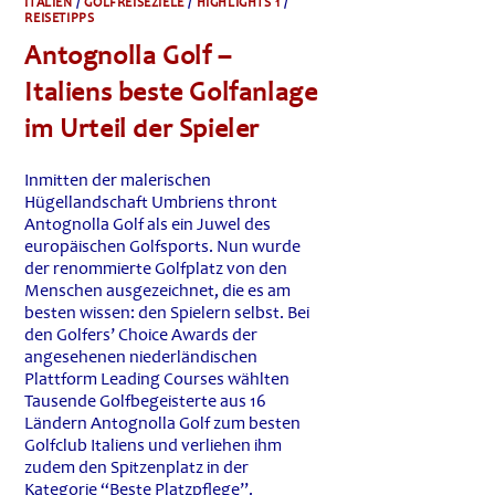
ITALIEN
/
GOLFREISEZIELE
/
HIGHLIGHTS 1
/
REISETIPPS
Antognolla Golf –
Italiens beste Golfanlage
im Urteil der Spieler
Inmitten der malerischen
Hügellandschaft Umbriens thront
Antognolla Golf als ein Juwel des
europäischen Golfsports. Nun wurde
der renommierte Golfplatz von den
Menschen ausgezeichnet, die es am
besten wissen: den Spielern selbst. Bei
den Golfers’ Choice Awards der
angesehenen niederländischen
Plattform Leading Courses wählten
Tausende Golfbegeisterte aus 16
Ländern Antognolla Golf zum besten
Golfclub Italiens und verliehen ihm
zudem den Spitzenplatz in der
Kategorie “Beste Platzpflege”.