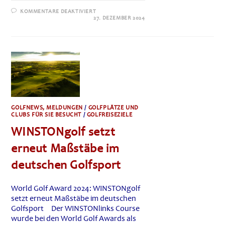
FÜR
KOMMENTARE DEAKTIVIERT
KÖNIGLICH
27. DEZEMBER 2024
GOLFEN
IN
MAROKKO
GOLFNEWS, MELDUNGEN
/
GOLFPLÄTZE UND
CLUBS FÜR SIE BESUCHT
/
GOLFREISEZIELE
WINSTONgolf setzt
erneut Maßstäbe im
deutschen Golfsport
World Golf Award 2024: WINSTONgolf
setzt erneut Maßstäbe im deutschen
Golfsport Der WINSTONlinks Course
wurde bei den World Golf Awards als