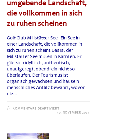
umgebende Landschaft,
die vollkommen in sich
zu ruhen scheinen
Golf Club Millstätter See Ein See in
einer Landschaft, die vollkommen in
sich zu ruhen scheint Das ist der
Millstätter See mitten in Kärnten. Er
gibt sich idyllisch, authentisch,
unaufgeregt, obendrein nicht so
überlaufen. Der Tourismus ist
organisch gewachsen und hat sein
menschliches Antlitz bewahrt, wovon
die…
FÜR
KOMMENTARE DEAKTIVIERT
GOLF
10. NOVEMBER 2024
CLUB
MILLSTÄTTER
SEE:
EIN
SEE
UND