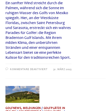
Ein sanfter Wind streicht durch die
Palmen, während sich die Sonne im
ruhigen Wasser des Golfs von Mexiko
spiegelt. Hier, an der Westküste
Floridas, zwischen Saint Petersburg
und Sarasota, erstreckt sich ein wahres
Paradies für Golfer: die Region
Bradenton Gulf Islands. Mit ihrem
milden Klima, den unberührten
Stränden und einer entspannten
Lebensart bietet sie eine perfekte
Kulisse für den traditionsreichen Sport.
FÜR
KOMMENTARE DEAKTIVIERT
31. MÄRZ 2025
GOLFEN
IN
BRADENTON
GULF
ISLANDS:
EIN
SPIEL
ZWISCHEN
NATUR
UND
ELEGANZ
GOLFNEWS, MELDUNGEN
/
GOLFPLÄTZE IN