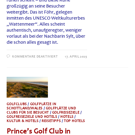
ruhen scheint – und diese Ruhe
großzügig an seine Besucher
weitergibt. Das ist Föhr, gelegen
inmitten des UNESCO Weltkulturerbes
„Wattenmeer“. Alles scheint
authentisch, unaufgeregter, weniger
vorlaut als bei der Nachbarin Sylt, über
die schon alles gesagt ist.
FÜR
KOMMENTARE DEAKTIVIERT
17. APRIL 2025
GC
FÖHR:
VIEL
GRUND
ZUM
FEIERN
IM
GOLF-
CLUB
FÖHR
GOLFCLUBS
/
GOLFPLÄTZE IN
SCHOTTLAND/WALES
/
GOLFPLÄTZE UND
CLUBS FÜR SIE BESUCHT
/
GOLFREISEZIELE
/
GOLFREISEZIELE UND HOTELS
/
HOTELS
/
KULTUR & HOTELS
/
REISETIPPS
/
TOP HOTELS
Prince’s Golf Club in