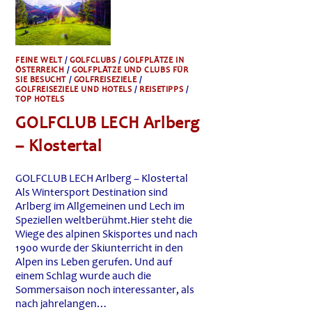
EINE
IHN
UMGEBENDE
LANDSCHAFT,
DIE
VOLLKOMMEN
IN
FEINE WELT
/
GOLFCLUBS
/
GOLFPLÄTZE IN
SICH
ÖSTERREICH
/
GOLFPLÄTZE UND CLUBS FÜR
ZU
SIE BESUCHT
/
GOLFREISEZIELE
/
RUHEN
GOLFREISEZIELE UND HOTELS
/
REISETIPPS
/
SCHEINEN
TOP HOTELS
GOLFCLUB LECH Arlberg
– Klostertal
GOLFCLUB LECH Arlberg – Klostertal
Als Wintersport Destination sind
Arlberg im Allgemeinen und Lech im
Speziellen weltberühmt.Hier steht die
Wiege des alpinen Skisportes und nach
1900 wurde der Skiunterricht in den
Alpen ins Leben gerufen. Und auf
einem Schlag wurde auch die
Sommersaison noch interessanter, als
nach jahrelangen…