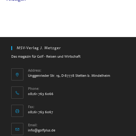
MSV-Verlag J. Metzger
Das magazin für Golf - Reisen und Wirtschaft
Address:
Unggenrieder Str. 19, D-87778 Stetten b. Mindelheim
Phone:
08261 763 6066
Fax:
08261 763 6067
Email:
Opens
info@golfplus.de
in