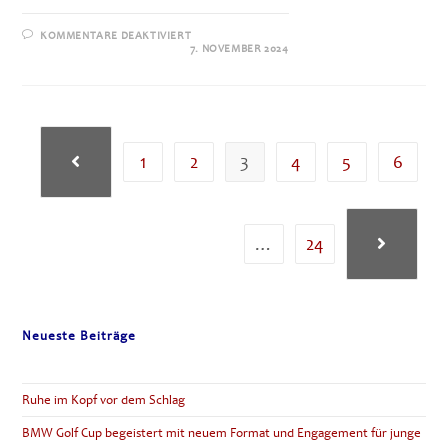
FÜR
KOMMENTARE DEAKTIVIERT
GOLFCLUB
7. NOVEMBER 2024
LECH
ARLBERG
–
KLOSTERTAL
1
2
3
4
5
6
Zur vorherigen Seite
…
24
Zur nächste
Neueste Beiträge
Ruhe im Kopf vor dem Schlag
BMW Golf Cup begeistert mit neuem Format und Engagement für junge