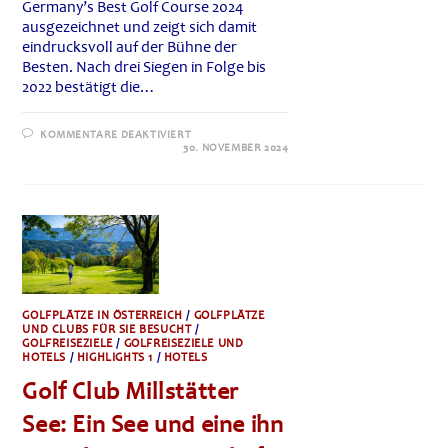
Germany’s Best Golf Course 2024
ausgezeichnet und zeigt sich damit
eindrucksvoll auf der Bühne der
Besten. Nach drei Siegen in Folge bis
2022 bestätigt die…
FÜR
KOMMENTARE DEAKTIVIERT
WINSTONGOLF
30. NOVEMBER 2024
SETZT
ERNEUT
MASSSTÄBE I
M D
EUTSCHEN G
OLFSPORT
GOLFPLÄTZE IN ÖSTERREICH
/
GOLFPLÄTZE
UND CLUBS FÜR SIE BESUCHT
/
GOLFREISEZIELE
/
GOLFREISEZIELE UND
HOTELS
/
HIGHLIGHTS 1
/
HOTELS
Golf Club Millstätter
See: Ein See und eine ihn