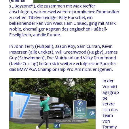
(ehemal
s „Boyzone“), die zusammen mit Max Kieffer
abschlugen, waren zwei weitere prominente Popmusiker
zu sehen. Titelverteidiger Billy Horschel, ein
bekennender Fan von West Ham United, ging mit Mark
Noble, ehemaliger Kapitän des englischen Fußball-
Erstligisten, auf die Runde.
In John Terry (Fußball), Jason Roy, Sam Curran, Kevin
Pietersen (alle Cricket), Will Greenwood (Rugby), James
Guy (Schwimmen), Eve Muirhead und Vicky Drummond
(beide Curling) ließen sich weitere erfolgreiche Sportler
das BMW PGA Championship Pro-Am nicht entgehen.
In der
Vormitt
agsgrup
pe
setzte
sich das
Team
von
Tommy