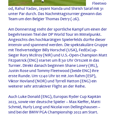
Fleetwo
od, Rahul Yadav, Jayant Nanda und Shirish Saraf mit 31
unter Par durch. Das Nachmittagsturnier gewann das
Team um den Belgier Thomas Detry (-26).
Am Donnerstag steht der sportliche Kampf um einen der
begehrtesten Titel der DP World Tour im Mittelpunkt.
Angesichts des hochkarätigen Spielerfelds dürfte dieser
intensiv und spannend werden. Die spektakuläre Gruppe
mit Titelverteidiger Billy Horschel (USA), FedExCup-
Sieger Rory McIlroy (NIR) und U.S.-Open-Champion Matt
Fitzpatrick (ENG) startet um 8:30 Uhr Ortszeit in das
Turnier. Direkt danach beginnen Shane Lowry (IRL),
Justin Rose und Tommy Fleetwood (beide ENG) ihre
erste Runde. Um 12:40 Uhr ist mit Jon Rahm (ESP),
Viktor Hovland (NOR) und Tyrrell Hatton (ENG) ein
weiterer sehr attraktiver Flight an der Reihe.
Auch Luke Donald (ENG), Europas Ryder Cup Kapitän
2023, sowie vier deutsche Spieler – Max Kieffer, Matti
Schmid, Hurly Long und Nicolai von Dellingshausen –
sind bei der BMW PGA Championship 2022 am Start.