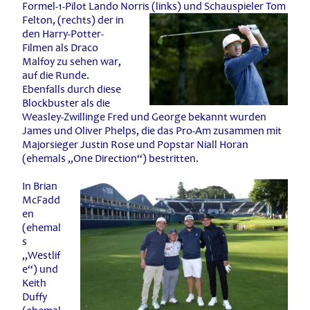
Formel-1-Pilot Lando Norris (links) und Schauspieler
Tom
Felton, (rechts) der in
den Harry-Potter-
Filmen als Draco
Malfoy zu sehen war,
auf die Runde.
Ebenfalls durch diese
Blockbuster als die
Weasley-Zwillinge Fred und George bekannt wurden
James und Oliver Phelps, die das Pro-Am zusammen mit
Majorsieger Justin Rose und Popstar Niall Horan
(ehemals „One Direction“) bestritten.
In Brian
McFadd
en
(ehemal
s
„Westlif
e“) und
Keith
Duffy