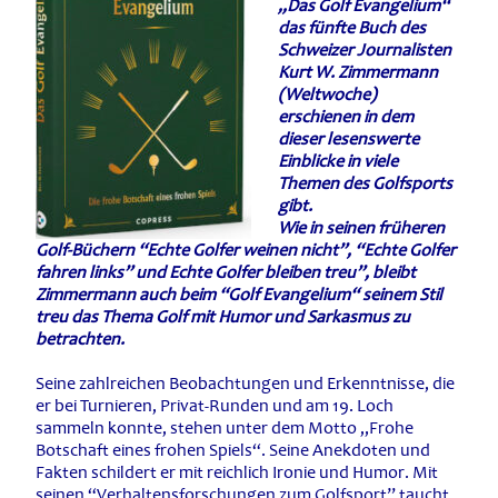
„Das Golf Evangelium“
das fünfte Buch des
Schweizer Journalisten
Kurt W. Zimmermann
(Weltwoche)
erschienen in dem
dieser lesenswerte
Einblicke in viele
Themen des Golfsports
gibt.
Wie in seinen früheren
Golf-Büchern “Echte Golfer weinen nicht”, “Echte Golfer
fahren links” und Echte Golfer bleiben treu”, bleibt
Zimmermann auch beim “Golf Evangelium“ seinem Stil
treu das Thema Golf mit Humor und Sarkasmus zu
betrachten.
Seine zahlreichen Beobachtungen und Erkenntnisse, die
er bei Turnieren, Privat-Runden und am 19. Loch
sammeln konnte, stehen unter dem Motto „Frohe
Botschaft eines frohen Spiels“. Seine Anekdoten und
Fakten schildert er mit reichlich Ironie und Humor. Mit
seinen “Verhaltensforschungen zum Golfsport” taucht